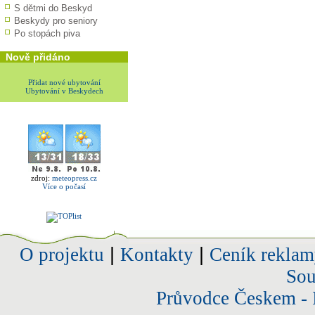
S dětmi do Beskyd
Beskydy pro seniory
Po stopách piva
Nově přidáno
Přidat nové ubytování
Ubytování v Beskydech
zdroj:
meteopress.cz
Více o počasí
O projektu
|
Kontakty
|
Ceník reklam
Sou
Průvodce Českem - 