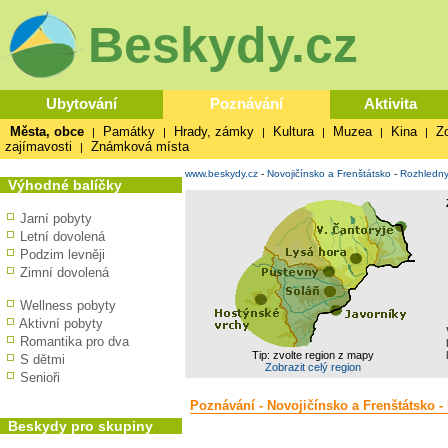
Beskydy.cz
Ubytování
Poznávání
Aktivita
Města, obce
Památky
Hrady, zámky
Kultura
Muzea
Kina
Z
|
|
|
|
|
|
zajímavosti
Známková místa
|
www.beskydy.cz
-
Novojičínsko a Frenštátsko
-
Rozhledny
Výhodné balíčky
Jarní pobyty
Letní dovolená
Podzim levněji
Zimní dovolená
Wellness pobyty
Aktivní pobyty
Romantika pro dva
Tip: zvolte region z mapy
S dětmi
Zobrazit celý region
Senioři
Poznávání - Novojičínsko a Frenštátsko -
Beskydy pro skupiny