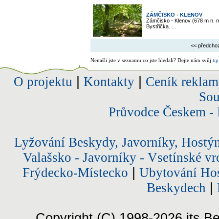
ZÁMČISKO - KLENOV
Zámčisko - Klenov (678 m n. m
Bystřička. ...
<< předcho
Nenašli jste v seznamu co jste hledali? Dejte nám svůj
tip
O projektu
|
Kontakty
|
Ceník reklam
Sou
Průvodce Českem - 
Lyžování Beskydy, Javorníky, Hostý
Valašsko - Javorníky - Vsetínské vr
Frýdecko-Místecko
|
Ubytování Hos
Beskydech
|
Copyright (C) 1998-2026 its Be