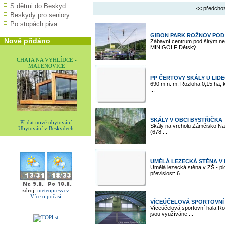
S dětmi do Beskyd
<< předcho
Beskydy pro seniory
Po stopách piva
GIBON PARK ROŽNOV PO
Nově přidáno
Zábavní centrum pod širým 
MINIGOLF Dětský ...
CHATA NA VYHLÍDCE -
MALENOVICE
PP ČERTOVY SKÁLY U LID
690 m n. m. Rozloha 0,15 ha, k
...
SKÁLY V OBCI BYSTŘIČKA
Přidat nové ubytování
Skály na vrcholu Zámčisko N
Ubytování v Beskydech
(678 ...
UMĚLÁ LEZECKÁ STĚNA V
Umělá lezecká stěna v ZŠ - pl
převislost: 6 ...
zdroj:
meteopress.cz
Více o počasí
VÍCEÚČELOVÁ SPORTOVNÍ 
Víceúčelová sportovní hala R
jsou využíváne ...