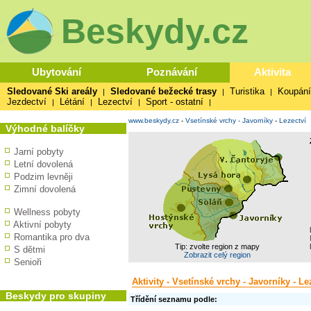
Beskydy.cz
Ubytování
Poznávání
Aktivita
Sledované Ski areály
Sledované bežecké trasy
Turistika
Koupání
|
|
|
Jezdectví
Létání
Lezectví
Sport - ostatní
|
|
|
|
www.beskydy.cz
-
Vsetínské vrchy - Javorníky
-
Lezectví
Výhodné balíčky
Jarní pobyty
Letní dovolená
Podzim levněji
Zimní dovolená
Wellness pobyty
Aktivní pobyty
Romantika pro dva
Tip: zvolte region z mapy
S dětmi
Zobrazit celý region
Senioři
Aktivity - Vsetínské vrchy - Javorníky - Le
Beskydy pro skupiny
Třídění seznamu podle: