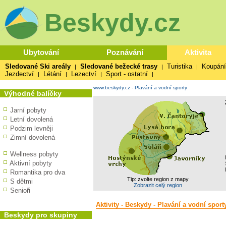
Beskydy.cz
Ubytování
Poznávání
Aktivita
Sledované Ski areály
Sledované bežecké trasy
Turistika
Koupání
|
|
|
Jezdectví
Létání
Lezectví
Sport - ostatní
|
|
|
|
www.beskydy.cz
-
Plavání a vodní sporty
Výhodné balíčky
Jarní pobyty
Letní dovolená
Podzim levněji
Zimní dovolená
Wellness pobyty
Aktivní pobyty
Romantika pro dva
Tip: zvolte region z mapy
S dětmi
Zobrazit celý region
Senioři
Aktivity - Beskydy - Plavání a vodní sport
Beskydy pro skupiny