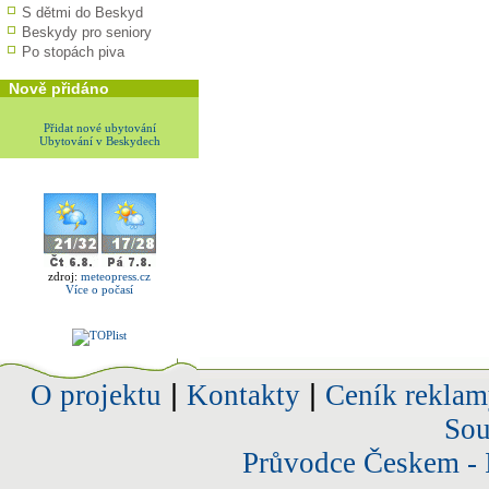
S dětmi do Beskyd
Beskydy pro seniory
Po stopách piva
Nově přidáno
Přidat nové ubytování
Ubytování v Beskydech
zdroj:
meteopress.cz
Více o počasí
O projektu
|
Kontakty
|
Ceník reklam
Sou
Průvodce Českem - 