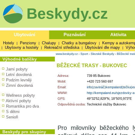
Beskydy.cz
Ubytování
Poznávání
Aktivita
Hotely
Penziony
Chalupy
Chatky a bungalovy
Kempy a autokem
|
|
|
|
Ubytovny a hostely
Rekreační střediska
Ubytování dle mapy
Výho
|
|
|
|
www.beskydy.cz
-
Sport
-
Slezské Beskydy
-
Běžecké trat
Výhodné balíčky
BĚŽECKÉ TRASY - BUKOVEC
Jarní pobyty
Letní dovolená
Adresa:
739 85 Bukovec
Podzim levněji
Mobil:
+420 723 560 697
Zimní dovolená
Email:
info(zavináč)kempaland(tečka)e
WWW:
http://kempaland.eu/sjezdovky-a
Wellness pobyty
GPS:
49°32'52,829"N, 18°50'0,973"E
Aktivní pobyty
Odpovědná osoba:
Technické služby Bukovec
Romantika pro dva
S dětmi
Senioři
Pro milovníky běžeckého l
Beskydy pro skupiny