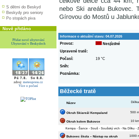
celkové délce cca 44 km, 
S dětmi do Beskyd
nebo Ski areálu Bukovec. 
Beskydy pro seniory
Gírovou do Mostů u Jablunk
Po stopách piva
Nově přidáno
Informace o aktuální stavu:
04.07.2026
Přidat nové ubytování
Provoz:
Ubytování v Beskydech
Nesjízdné
Upravené tratě:
Počasí:
19 °C
Sníh:
Poznámka:
zdroj:
meteopress.cz
Více o počasí
Běžecké tratě
Délka
Název
500 
Okruh Skiareál Kempaland
10 k
Okruh kolem Bukovce
Kempa - Šance - Souš - Soušský vrch - Na Dílku - Z
1000 
Bukovec škola – Nástup na okruh