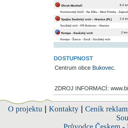
8,2 k
Okruh Mezihoří
Komorovský Grúň - Na Dílku - Mezi Potoky - Zajav
2,4 k
Spojka Soušský vrch – Hranice (PL)
Soušský vrch - PR Bukovec - Hranice
2 km
Kempa - Soušský vrch
Kempa - Šance - Souš - Soušský vrch
DOSTUPNOST
Centrum obce
Bukovec
.
ZDROJ INFORMACÍ: www.bil
O projektu
|
Kontakty
|
Ceník reklam
Sou
Průvodce Českem - 