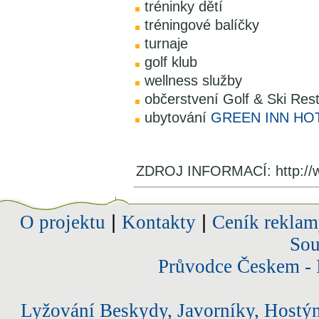
tréninky dětí
tréningové balíčky
turnaje
golf klub
wellness služby
občerstvení Golf & Ski Res
ubytování
GREEN INN HOT
ZDROJ INFORMACÍ: http://ww
O projektu
|
Kontakty
|
Ceník reklam
Sou
Průvodce Českem - 
Lyžování Beskydy, Javorníky, Hostý