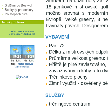
Smrkem, na úpatí hory Žár 
S dětmi do Beskyd
18 jamkové mistrovské golf
Beskydy pro seniory
možno srovnat s moderními
Po stopách piva
Evropě. Velké greeny, 3 hek
Nově přidáno
travnatý povrch. Designerem
Přidat nové ubytování
Ubytování v Beskydech
VYBAVENÍ
Par: 72
Délka z mistrovských odpal
Průměrná velikost greenu:
Hřiště je plně zavlažováno,
zdroj:
meteopress.cz
Více o počasí
zavlažovány i dráhy a to d
Tréninkové plochy
Zimní využití - osvětlený b
SLUŽBY
tréningové centrum