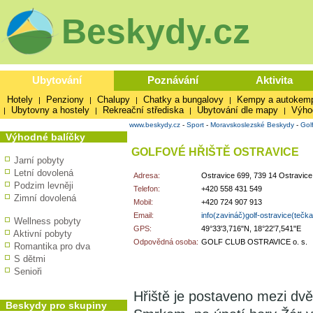
Beskydy.cz
Ubytování
Poznávání
Aktivita
Hotely
Penziony
Chalupy
Chatky a bungalovy
Kempy a autokem
|
|
|
|
Ubytovny a hostely
Rekreační střediska
Ubytování dle mapy
Výho
|
|
|
|
www.beskydy.cz
-
Sport
-
Moravskoslezské Beskydy
-
Golf
Výhodné balíčky
GOLFOVÉ HŘIŠTĚ OSTRAVICE
Jarní pobyty
Letní dovolená
Adresa:
Ostravice 699, 739 14 Ostravice
Podzim levněji
Telefon:
+420 558 431 549
Zimní dovolená
Mobil:
+420 724 907 913
Email:
info(zavináč)golf-ostravice(tečk
Wellness pobyty
GPS:
49°33'3,716"N, 18°22'7,541"E
Aktivní pobyty
Odpovědná osoba:
GOLF CLUB OSTRAVICE o. s.
Romantika pro dva
S dětmi
Senioři
Hřiště je postaveno mezi dv
Beskydy pro skupiny