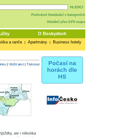
HLEDEJ
Podrobné hledávání v kategoriích
Hledání přes GPS mapu
užby
O Beskydech
stika a ranče
Apartmány
Business hotely
|
|
Počasí na
vinku
|
Vložit akci
|
Tisknout
horách dle
HS
jižďky, ale i několika