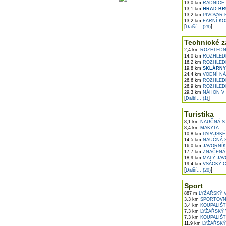
13,0 km
RADNICE 
13,1 km
HRAD BR
13,2 km
PIVOVAR 
13,2 km
FARNÍ KOS
[
]
Další... (29)
Technické z
2,4 km
ROZHLEDN
14,0 km
ROZHLEDN
16,2 km
ROZHLEDN
19,8 km
SKLÁRNY
24,4 km
VODNÍ NÁ
26,6 km
ROZHLEDN
26,9 km
ROZHLED
29,3 km
NÁHON V 
[
]
Další... (1)
Turistika
8,1 km
NAUČNÁ ST
8,4 km
MAKYTA
10,8 km
PAPAJSKÉ
14,5 km
NAUČNÁ S
16,0 km
JAVORNÍK
17,7 km
ZNAČENÁ 
18,9 km
MALÝ JAV
19,4 km
VSÁCKÝ 
[
]
Další... (20)
Sport
887 m
LYŽAŘSKÝ 
3,3 km
SPORTOVNĚ
3,4 km
KOUPALIŠT
7,3 km
LYŽAŘSKÝ 
7,3 km
KOUPALIŠT
11,9 km
LYŽAŘSKÝ 