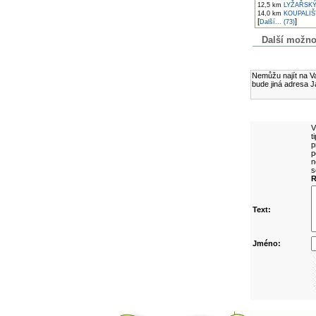
12,5 km
LYŽAŘSKÝ
14,0 km
KOUPALIŠ
[
]
Další... (73)
Další možnost
Komentáře k č
Nemůžu najít na Va
bude jiná adresa J
Přidejte vlast
V
t
p
p
n
s
R
Text:
Jméno: