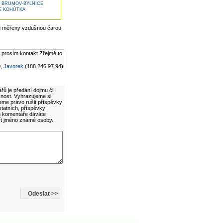
 BRUMOV-BYLNICE
E KOHÚTKA
u měřeny vzdušnou čarou.
i prosím kontakt.Zřejmě to
0,
Javorek
(188.246.97.94)
řů je předání dojmu či
cnost. Vyhrazujeme si
eme právo rušit příspěvky
statních, příspěvky
ím komentáře dáváte
ít jméno známé osoby.