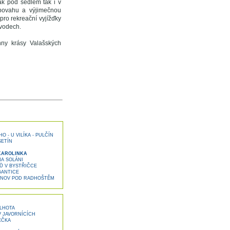
ak pod sedlem tak i v
 povahu a výjimečnou
pro rekreační vyjížďky
ávodech.
ny krásy Valašských
 - U VILÍKA - PULČÍN
SETÍN
KAROLINKA
NA SOLÁNI
 V BYSTŘIČCE
GANTICE
ŽNOV POD RADHOŠTĚM
LHOTA
V JAVORNÍCÍCH
EČKA