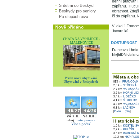
denní putování.
S dětmi do Beskyd
zápřahu. Hucul
Beskydy pro seniory
obratnost. Zdej
čí do zápřahu. 
Po stopách piva
V okolí Franc
Nově přidáno
Javorníků.
CHATA NA VYHLÍDCE -
MALENOVICE
DOSTUPNOST
Francova Lhota 
Nejbližší vlakov
V okolí najdet
Města a obc
Přidat nové ubytování
Ubytování v Beskydech
815 m
FRANCOVA 
2,3 km
STŘELNÁ
2,7 km
VALAŠSKÁ 
3,2 km
HORNÍ LID
3,4 km
LIDEČKO
4,1 km
ŠTUDLOV
4,3 km
VALAŠSKÉ 
6,3 km
LAČNOV
[
]
Další... (66)
zdroj:
meteopress.cz
Historické z
Více o počasí
1,5 km
KOSTEL SV
2,9 km
PULČÍN
3,5 km
BAROKNÍ KO
10,2 km
NKP PLOŠ