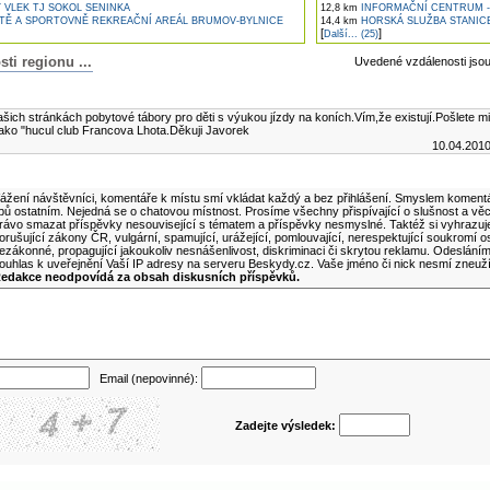
 VLEK TJ SOKOL SENINKA
12,8 km
INFORMAČNÍ CENTRUM -
TĚ A SPORTOVNĚ REKREAČNÍ AREÁL BRUMOV-BYLNICE
14,4 km
HORSKÁ SLUŽBA STANIC
[
]
Další... (25)
i regionu ...
Uvedené vzdálenosti jso
lánku
šich stránkách pobytové tábory pro děti s výukou jízdy na koních.Vím,že existují.Pošlete m
ako "hucul club Francova Lhota.Děkuji Javorek
10.04.201
ní komentář k tomuto článku
ážení návštěvníci, komentáře k místu smí vkládat každý a bez přihlášení. Smyslem komentá
ipů ostatním. Nejedná se o chatovou místnost. Prosíme všechny přispívající o slušnost a vě
rávo smazat příspěvky nesouvisející s tématem a příspěvky nesmyslné. Taktéž si vyhrazuj
orušující zákony ČR, vulgární, spamující, urážející, pomlouvající, nerespektující soukromí o
ezákonné, propagující jakoukoliv nesnášenlivost, diskriminaci či skrytou reklamu. Odeslán
ouhlas k uveřejnění Vaší IP adresy na serveru Beskydy.cz. Vaše jméno či nick nesmí zneuž
edakce neodpovídá za obsah diskusních příspěvků.
Email (nepovinné):
Zadejte výsledek: