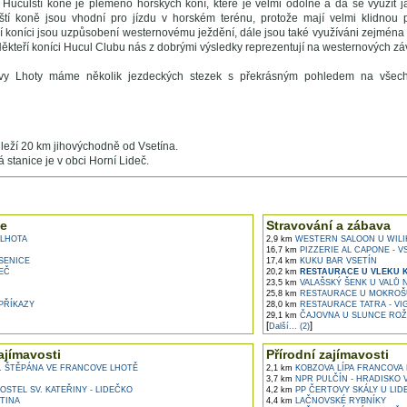
 Huculští koně je plemeno horských koní, které je velmi odolné a dá se využít j
ští koně jsou vhodní pro jízdu v horském terénu, protože mají velmi klidnou
ší koníci jsou uzpůsobení westernovému ježdění, dále jsou také využíváni zejména 
Někteří koníci Hucul Clubu nás z dobrými výsledky reprezentují na westernových z
ovy Lhoty máme několik jezdeckých stezek s překrásným pohledem na všech
leží 20 km jihovýchodně od Vsetína.
á stanice je v obci Horní Lideč.
e ...
e
Stravování a zábava
LHOTA
2,9 km
WESTERN SALOON U WILIHO
16,7 km
PIZZERIE AL CAPONE - V
SENICE
17,4 km
KUKU BAR VSETÍN
EČ
20,2 km
RESTAURACE U VLEKU 
23,5 km
VALAŠSKÝ ŠENK U VALŮ 
25,8 km
RESTAURACE U MOKROŠŮ
PŘÍKAZY
28,0 km
RESTAURACE TATRA - VI
29,1 km
ČAJOVNA U SLUNCE RO
[
]
Další... (2)
ajímavosti
Přírodní zajímavosti
. ŠTĚPÁNA VE FRANCOVE LHOTĚ
2,1 km
KOBZOVA LÍPA FRANCOVA 
3,7 km
NPR PULČÍN - HRADISKO 
STEL SV. KATEŘINY - LIDEČKO
4,2 km
PP ČERTOVY SKÁLY U LID
TINA
4,4 km
LAČNOVSKÉ RYBNÍKY