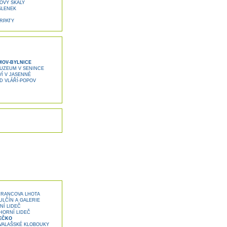
OVY SKÁLY
SLENEK
ARPATY
OV-BYLNICE
UZEUM V SENINCE
Í V JASENNÉ
D VLÁŘÍ-POPOV
FRANCOVA LHOTA
LČÍN A GALERIE
NÍ LIDEČ
HORNÍ LIDEČ
DEČKO
VALAŠSKÉ KLOBOUKY