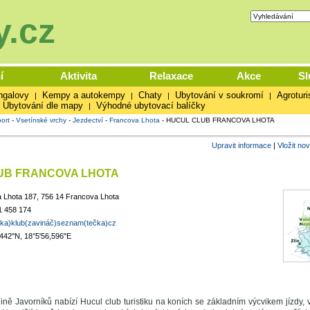
.cz
í
Aktivita
Relaxace
Akce
Sl
ngalovy
Kempy a autokempy
Chaty
Ubytování v soukromí
Agroturi
|
|
|
|
Ubytování dle mapy
Výhodné ubytovací balíčky
|
ort
-
Vsetínské vrchy
-
Jezdectví
-
Francova Lhota
-
HUCUL CLUB FRANCOVA LHOTA
Upravit informace
|
Vložit no
UB FRANCOVA LHOTA
 Lhota 187, 756 14 Francova Lhota
1 458 174
čka)klub(zavináč)seznam(tečka)cz
,442"N, 18°5'56,596"E
ně Javorníků nabízí Hucul club turistiku na koních se základním výcvikem jízdy, vý