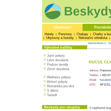
Beskydy
Ubytování
Poznáván
Hotely
Penziony
Chalupy
Chatky a bu
|
|
|
Ubytovny a hostely
Rekreační střediska
|
|
|
www.beskydy.cz
-
Sp
Výhodné balíčky
Jarní pobyty
Letní dovolená
HUCUL CL
Podzim levněji
Zimní dovolená
Adresa:
Francova
Telefon:
+ 420 57
Wellness pobyty
Email:
hucul(te
Aktivní pobyty
GPS:
49°11'51
Romantika pro dva
S dětmi
Senioři
Beskydy pro skupiny
V nádherné kraji