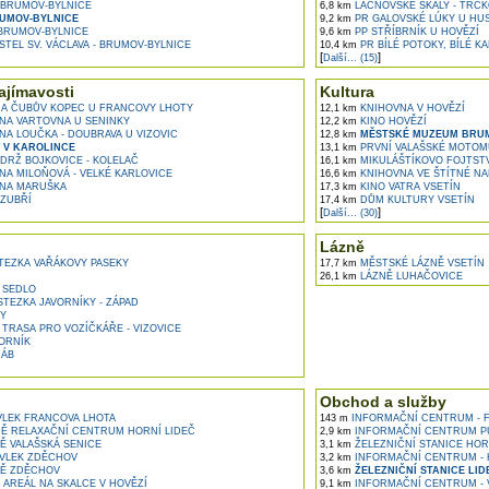
BRUMOV-BYLNICE
6,8 km
LAČNOVSKÉ SKÁLY - TRČK
UMOV-BYLNICE
9,2 km
PR GALOVSKÉ LÚKY U HU
BRUMOV-BYLNICE
9,6 km
PP STŘÍBRNÍK U HOVĚZÍ
TEL SV. VÁCLAVA - BRUMOV-BYLNICE
10,4 km
PR BÍLÉ POTOKY, BÍLÉ K
[
]
Další... (15)
ajímavosti
Kultura
A ČUBŮV KOPEC U FRANCOVY LHOTY
12,1 km
KNIHOVNA V HOVĚZÍ
A VARTOVNA U SENINKY
12,2 km
KINO HOVĚZÍ
A LOUČKA - DOUBRAVA U VIZOVIC
12,8 km
MĚSTSKÉ MUZEUM BRUM
 V KAROLINCE
13,1 km
PRVNÍ VALAŠSKÉ MOTOM
DRŽ BOJKOVICE - KOLELAČ
16,1 km
MIKULÁŠTÍKOVO FOJTSTV
A MILOŇOVÁ - VELKÉ KARLOVICE
16,6 km
KNIHOVNA VE ŠTÍTNÉ NA
NA MARUŠKA
17,3 km
KINO VATRA VSETÍN
ZUBŘÍ
17,4 km
DŮM KULTURY VSETÍN
[
]
Další... (30)
Lázně
EZKA VAŘÁKOVY PASEKY
17,7 km
MĚSTSKÉ LÁZNĚ VSETÍN
26,1 km
LÁZNĚ LUHAČOVICE
 SEDLO
TEZKA JAVORNÍKY - ZÁPAD
Y
TRASA PRO VOZÍČKÁŘE - VIZOVICE
ORNÍK
CÁB
Obchod a služby
VLEK FRANCOVA LHOTA
143 m
INFORMAČNÍ CENTRUM - 
 RELAXAČNÍ CENTRUM HORNÍ LIDEČ
2,9 km
INFORMAČNÍ CENTRUM PU
Ě VALAŠSKÁ SENICE
3,1 km
ŽELEZNIČNÍ STANICE HOR
VLEK ZDĚCHOV
3,2 km
INFORMAČNÍ CENTRUM - 
Ě ZDĚCHOV
3,6 km
ŽELEZNIČNÍ STANICE LI
AREÁL NA SKALCE V HOVĚZÍ
9,1 km
INFORMAČNÍ CENTRUM - 