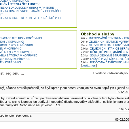
ÁMEN U KOPŘIVNICE
AUČNÁ STEZKA ŠTRAMBERK
EZKA BOROVECKÉ RYBNÍKY V PŘÍBOŘE
EZKA HRADNÍ VRCH, JANÁČKŮV CHODNÍČEK,
KY
EZKA BESKYDSKÉ NEBE VE FRENŠTÁTĚ POD
Obchod a služby
LAXACE BIRIJUS V KOPŘIVNICI
262 m
INFORMAČNÍ CENTRUM - KOP
ION V KOPŘIVNICI
264 m
ŽELEZNIČNÍ STANICE KOPŘIV
MBER 92 V KOPŘIVNICI
659 m
SERVIS CYKLOART KOPŘIVNI
N V KOPŘIVNICI
2,0 km
ŽELEZNIČNÍ STANICE ŠTR
É KURTY V KOPŘIVNICI
2,2 km
MĚSTSKÉ INFORMAČNÍ CE
MILA ZÁTOPKA V KOPŘIVNICI
2,3 km
SOLNÁ JESKYNĚ ŠTRAMBER
CENTRUM KOPŘIVNICE
2,3 km
LAŠSKÉ PIVNÍ KÚPELE VE Š
Ě V KOPŘIVNICI
3,0 km
PŮJČOVNA ČTYŘKOLEK, MIN
[
]
Další... (95)
i regionu ...
Uvedené vzdálenosti jso
lánku
alý, záchod smrděl pořádně, ze čtyř sprch jsem dostal vodu jen ze dvou, teplá jen z jedné a
16.12.20
 byl zahrát squash a hrůza : při obsazenosti baru baramankou a 2 hosty tam bylo totálně 
dbu a na srchy jsem se jen podíval, hoooodně dlouho nevyděly ulkízečku, oslizlé, jen pro ortlé
ně zamyslet. Nebo na to asi již kašle...R.S.
16.05.
zeb tohoto relax centra
03.02.200
ní komentář k tomuto článku