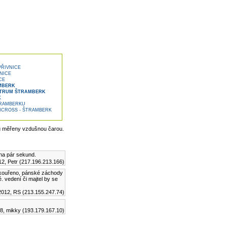
ŘIVNICE
NICE
CE
AMBERK
NTRUM ŠTRAMBERK
K
TRAMBERKU
ICROSS - ŠTRAMBERK
u měřeny vzdušnou čarou.
 na pár sekund.
12, Petr (217.196.213.166)
zakouřeno, pánské záchody
. vedení či majtel by se
2012, RS (213.155.247.74)
8, mikky (193.179.167.10)