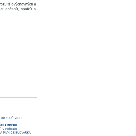
vozu tělovýchovných a
ost občanů, spolků a
LUB KOPŘIVNICE
 ŠTRAMBERK
Ě V PŘÍBOŘE
 PIVNICE BUDVARKA -