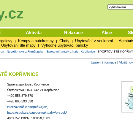
.cz
í
Aktivita
Relaxace
Akce
Sl
ngalovy
Kempy a autokempy
Chaty
Ubytování v soukromí
Agroturi
|
|
|
|
Ubytování dle mapy
Výhodné ubytovací balíčky
|
ort
-
Novojičínsko a Frenštátsko
-
Sportovní areály a haly
-
Kopřivnice
-
SPORTOVIŠTĚ KOPŘIV
Upravit informace
|
Vložit no
TĚ KOPŘIVNICE
Správa sportovišť Kopřivnice
Štefánikova 1163, 742 21 Kopřivnice
+420 556 879 370
+420 605 593 030
info(zavináč)spsk(tečka)cz,
https://spsk.cz/category/aktuality/o-spsk/
49°35'52,130"N, 18°8'50,150"E