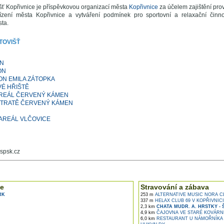
šť Kopřivnice je příspěvkovou organizací města
Kopřivnice
za účelem zajištění pro
řízení města Kopřivnice a vytváření podmínek pro sportovní a relaxační činn
ta.
TOVIŠŤ
N
ON
ON EMILA ZÁTOPKA
É HŘIŠTĚ
AREÁL ČERVENÝ KÁMEN
 TRATĚ ČERVENÝ KÁMEN
AREÁL VLČOVICE
 spsk.cz
e ...
e
Stravování a zábava
RK
253 m
ALTERNATIVE MUSIC NORA C
337 m
HELAX CLUB 69 V KOPŘIVNICI
2,3 km
CHATA MUDR. A. HRSTKY -
4,9 km
ČAJOVNA VE STARÉ KOVÁRN
6,0 km
RESTAURANT U NÁMOŘNÍKA A