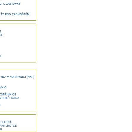
VÍ U ZASTÁVKY
TÁT POD RADHOŠTĚM
E
CE
CH
ILA V KOPŘIVNICI (NKP)
VNICI
KOPŘIVNICE
OBILŮ TATRA
I
ČELADNÁ
RNÍ LHOTCE
OU