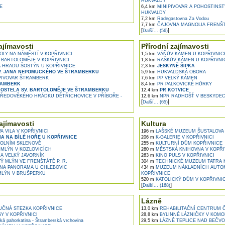
HUKVALDY
E
6,4 km
MINIPIVOVAR A POHOSTINST
HUKVALDY
7,2 km
Radegastovna Za Vodou
7,7 km
ČAJOVNA MAGNOLIA FRENŠ
[
]
Další... (56)
ajímavosti
Přírodní zajímavosti
LY NA NÁMĚSTÍ V KOPŘIVNICI
1,5 km
VÁŇŮV KÁMEN U KOPŘIVNIC
 BARTOLOMĚJE V KOPŘIVNICI
1,8 km
RAŠKŮV KÁMEN U KOPŘIVNI
 HRADU ŠOSTÝN U KOPŘIVNICE
2,3 km
JESKYNĚ ŠIPKA
V. JANA NEPOMUCKÉHO VE ŠTRAMBERKU
5,9 km
HUKVALDSKÁ OBORA
IVOVAR ŠTRAMBERK
7,6 km
PP VELKÝ KÁMEN
RAMBERK
8,4 km
PR PALKOVICKÉ HŮRKY
KOSTELA SV. BARTOLOMĚJE VE ŠTRAMBERKU
12,4 km
PR KOTVICE
ŘEDOVĚKÉHO HRÁDKU DĚTŘICHOVICE V PŘÍBOŘE -
12,6 km
NPR RADHOŠŤ V BESKYDE
[
]
Další... (65)
ajímavosti
Kultura
 VILA V KOPŘIVNICI
196 m
LAŠSKÉ MUZEUM ŠUSTALOVA V
A NA BÍLÉ HOŘE U KOPŘIVNICE
206 m
K-GALERIE V KOPŘIVNICI
OLNÍM SKLENOVĚ
255 m
KULTURNÍ DŮM KOPŘIVNICE
MLÝN V KOZLOVICÍCH
260 m
MĚSTSKÁ KNIHOVNA V KOPŘI
 VELKÝ JAVORNÍK
263 m
KINO PULS V KOPŘIVNICI
 MLÝN VE FRENŠTÁTĚ P. R.
304 m
TECHNICKÉ MUZEUM TATRA 
A PANORAMA U CHLEBOVIC
434 m
MUZEUM NÁKLADNÍCH AUTOM
LÝN V BRUŠPERKU
KOPŘIVNICE
520 m
KATOLICKÝ DŮM V KOPŘIVNIC
[
]
Další... (168)
Lázně
UČNÁ STEZKA KOPŘIVNICE
13,0 km
REHABILITAČNÍ CENTRUM 
 V KOPŘIVNICI
28,8 km
BYLINNÉ LÁZNIČKY V KOMO
á pahorkatina - Štramberská vrchovina
29,5 km
LÁZNĚ TEPLICE NAD BEČV