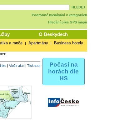
HLEDEJ
Podrobné hledávání v kategoriích
Hledání přes GPS mapu
užby
O Beskydech
stika a ranče
Apartmány
Business hotely
|
|
NICE
Počasí na
vinku
|
Vložit akci
|
Tisknout
horách dle
HS