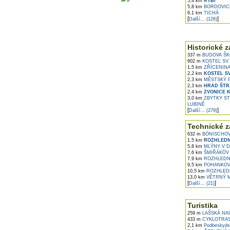
5,4 km
RYBÍ
5,8 km
BORDOVIC
6,1 km
TICHÁ
[
]
Další... (126)
Historické z
337 m
BUDOVA ŠKO
602 m
KOSTEL SV.
1,5 km
ZŘÍCENINA
2,2 km
KOSTEL S
2,3 km
MĚSTSKÝ P
2,3 km
HRAD ŠT
2,4 km
ZVONICE 
3,0 km
ZBYTKY ST
LUBINĚ
[
]
Další... (279)
Technické z
632 m
BÖNISCHOVA
1,5 km
ROZHLEDN
5,8 km
MLÝNY V D
7,6 km
ŠMIŘÁKŮV 
7,9 km
ROZHLEDNA
9,5 km
POHANKOVÝ
10,5 km
ROZHLEDN
13,0 km
VĚTRNÝ M
[
]
Další... (21)
Turistika
259 m
LAŠSKÁ NA
433 m
CYKLOTRASY
2,1 km
Podbeskydsk