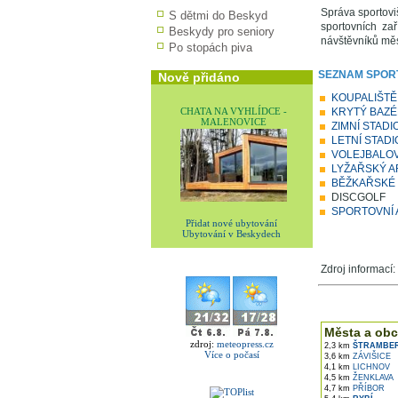
Správa sportovi
S dětmi do Beskyd
sportovních za
Beskydy pro seniory
návštěvníků měs
Po stopách piva
SEZNAM SPOR
Nově přidáno
KOUPALIŠTĚ
CHATA NA VYHLÍDCE -
KRYTÝ BAZÉ
MALENOVICE
ZIMNÍ STADI
LETNÍ STADI
VOLEJBALOV
LYŽAŘSKÝ 
BĚŽKAŘSKÉ
DISCGOLF
SPORTOVNÍ 
Přidat nové ubytování
Ubytování v Beskydech
Zdroj informací:
V okolí najdet
Města a obc
zdroj:
meteopress.cz
2,3 km
ŠTRAMBE
Více o počasí
3,6 km
ZÁVIŠICE
4,1 km
LICHNOV
4,5 km
ŽENKLAVA
4,7 km
PŘÍBOR