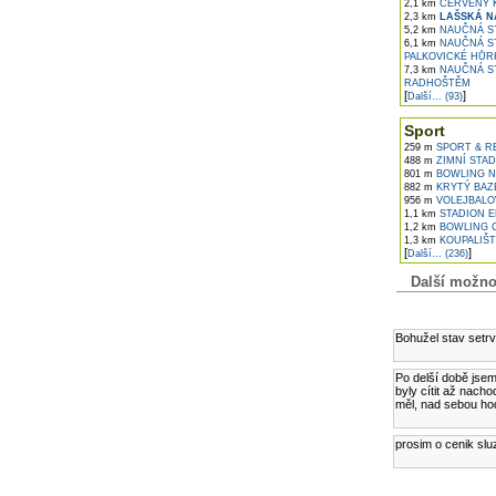
2,1 km
ČERVENÝ K
2,3 km
LAŠSKÁ N
5,2 km
NAUČNÁ ST
6,1 km
NAUČNÁ ST
PALKOVICKÉ HŮR
7,3 km
NAUČNÁ ST
RADHOŠTĚM
[
]
Další... (93)
Sport
259 m
SPORT & RE
488 m
ZIMNÍ STAD
801 m
BOWLING NU
882 m
KRYTÝ BAZÉ
956 m
VOLEJBALOV
1,1 km
STADION E
1,2 km
BOWLING 
1,3 km
KOUPALIŠT
[
]
Další... (236)
Další možnost
Komentáře k č
Bohužel stav setrv
Po delší době jsem
byly cítit až nacho
měl, nad sebou hod
prosim o cenik slu
Přidejte vlast