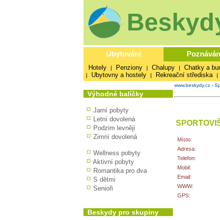
Beskydy
Ubytování
Poznáván
Hotely
Penziony
Chalupy
Chatky a bu
|
|
|
Ubytovny a hostely
Rekreační střediska
|
|
|
www.beskydy.cz
-
Sp
Výhodné balíčky
Jarní pobyty
Letní dovolená
SPORTOVIŠ
Podzim levněji
Zimní dovolená
Místo:
Adresa:
Wellness pobyty
Telefon:
Aktivní pobyty
Mobil:
Romantika pro dva
Email:
S dětmi
WWW:
Senioři
GPS:
Beskydy pro skupiny