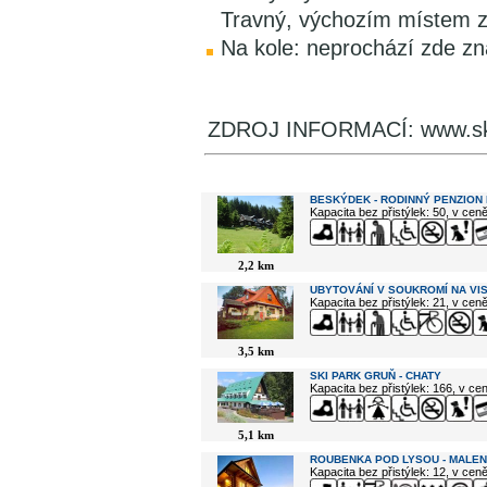
Travný, výchozím místem z
Na kole: neprochází zde zn
ZDROJ INFORMACÍ: www.skiz
V okolí najdete ...
BESKÝDEK - RODINNÝ PENZION 
Kapacita bez přistýlek: 50, v cen
2,2 km
UBYTOVÁNÍ V SOUKROMÍ NA VI
Kapacita bez přistýlek: 21, v cen
3,5 km
SKI PARK GRUŇ - CHATY
Kapacita bez přistýlek: 166, v c
5,1 km
ROUBENKA POD LYSOU - MALE
Kapacita bez přistýlek: 12, v cen