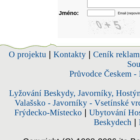
Jméno:
Email (nepovin
O projektu
|
Kontakty
|
Ceník reklam
Sou
Průvodce Českem - 
Lyžování Beskydy, Javorníky, Hostý
Valašsko - Javorníky - Vsetínské vr
Frýdecko-Místecko
|
Ubytování Hos
Beskydech
|