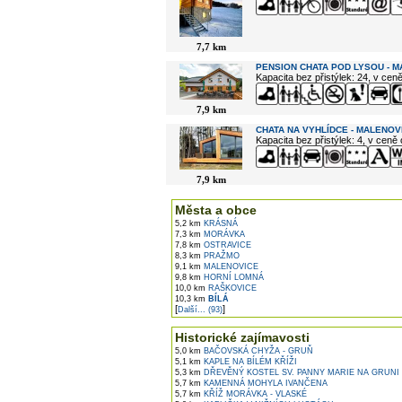
7,7 km
PENSION CHATA POD LYSOU - 
Kapacita bez přistýlek: 24, v cen
7,9 km
CHATA NA VYHLÍDCE - MALENOV
Kapacita bez přistýlek: 4, v ceně
7,9 km
Města a obce
5,2 km
KRÁSNÁ
7,3 km
MORÁVKA
7,8 km
OSTRAVICE
8,3 km
PRAŽMO
9,1 km
MALENOVICE
9,8 km
HORNÍ LOMNÁ
10,0 km
RAŠKOVICE
10,3 km
BÍLÁ
[
]
Další... (93)
Historické zajímavosti
5,0 km
BAČOVSKÁ CHYŽA - GRUŇ
5,1 km
KAPLE NA BÍLÉM KŘÍŽI
5,3 km
DŘEVĚNÝ KOSTEL SV. PANNY MARIE NA GRUNI
5,7 km
KAMENNÁ MOHYLA IVANČENA
5,7 km
KŘÍŽ MORÁVKA - VLASKÉ