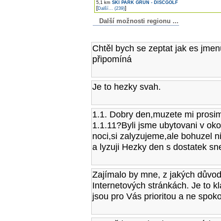
5,1 km
SKI PARK GRUŇ - DISCGOLF
[
]
Další... (239)
Další možnosti regionu ...
Komentáře k článku
Chtěl bych se zeptat jak es jme
připomíná
Je to hezky svah.
1.1. Dobry den,muzete mi prosim
1.1.11?Byli jsme ubytovani v okol
noci,si zalyzujeme,ale bohuzel n
a lyzuji Hezky den s dostatek sn
Zajímalo by mne, z jakých důvod
Internetových stránkách. Je to 
jsou pro Vás prioritou a ne spok