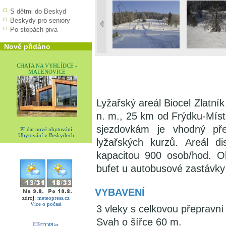
S dětmi do Beskyd
Beskydy pro seniory
Po stopách piva
Nově přidáno
CHATA NA VYHLÍDCE -
MALENOVICE
Lyžařský areál Biocel Zlatní
n. m., 25 km od Frýdku-Mís
sjezdovkám je vhodný př
Přidat nové ubytování
Ubytování v Beskydech
lyžařských kurzů. Areál d
kapacitou 900 osob/hod. O
bufet u autobusové zastávky
VYBAVENÍ
zdroj:
meteopress.cz
Více o počasí
3 vleky s celkovou přepravní
Svah o šířce 60 m.