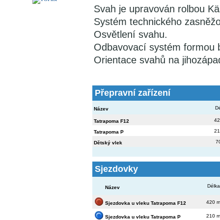
Svah je upravován rolbou K
Systém technického zasněžo
Osvětlení svahu.
Odbavovací systém formou b
Orientace svahů na jihozápa
Přepravní zařízení
D
Název
42
Tatrapoma F12
21
Tatrapoma P
7
Dětský vlek
Sjezdovky
Délka
Název
420 
Sjezdovka u vleku Tatrapoma F12
210 
Sjezdovka u vleku Tatrapoma P