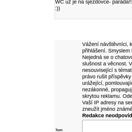
WC už je na sjezdovce- paráda!!!
:))
Přidejte vlastní komentář k tomuto článk
Vážení návštěvníci, 
přihlášení. Smyslem 
Nejedná se o chatovo
slušnost a věcnost. 
nesouvisející s téma
právo rušit příspěvky
urážející, pomlouvají
nezákonné, propagujíc
skrytou reklamu. Od
Vaší IP adresy na se
zneužít jméno známé
Redakce neodpovídá
Text: