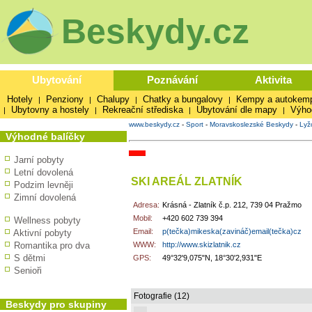
Beskydy.cz
Ubytování
Poznávání
Aktivita
Hotely
Penziony
Chalupy
Chatky a bungalovy
Kempy a autokem
|
|
|
|
Ubytovny a hostely
Rekreační střediska
Ubytování dle mapy
Výho
|
|
|
|
www.beskydy.cz
-
Sport
-
Moravskoslezské Beskydy
-
Lyž
Výhodné balíčky
Jarní pobyty
Letní dovolená
SKI AREÁL ZLATNÍK
Podzim levněji
Zimní dovolená
Adresa:
Krásná - Zlatník č.p. 212, 739 04 Pražmo
Mobil:
+420 602 739 394
Wellness pobyty
Email:
p(tečka)mikeska(zavináč)email(tečka)cz
Aktivní pobyty
Romantika pro dva
WWW:
http://www.skizlatnik.cz
S dětmi
GPS:
49°32'9,075"N, 18°30'2,931"E
Senioři
Fotografie (12)
Beskydy pro skupiny