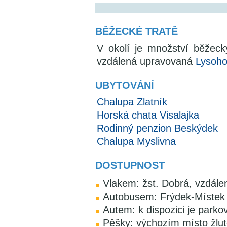
BĚŽECKÉ TRATĚ
V okolí je množství běžec
vzdálená upravovaná
Lysoho
UBYTOVÁNÍ
Chalupa Zlatník
Horská chata Visalajka
Rodinný penzion Beskýdek
Chalupa Myslivna
DOSTUPNOST
Vlakem: žst. Dobrá, vzdále
Autobusem: Frýdek-Místek -
Autem: k dispozici je parkov
Pěšky: výchozím místo žlut