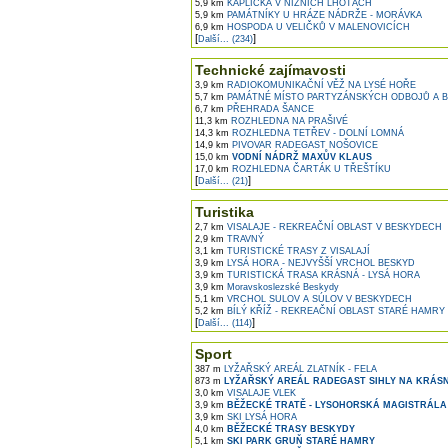
5,9 km
KAPLIČKA V NIŽNÍCH LHOTÁCH
5,9 km
PAMÁTNÍKY U HRÁZE NÁDRŽE - MORÁVKA
6,9 km
HOSPODA U VELIČKŮ V MALENOVICÍCH
[
]
Další... (234)
Technické zajímavosti
3,9 km
RADIOKOMUNIKAČNÍ VĚŽ NA LYSÉ HOŘE
5,7 km
PAMÁTNÉ MÍSTO PARTYZÁNSKÝCH ODBOJŮ A 
6,7 km
PŘEHRADA ŠANCE
11,3 km
ROZHLEDNA NA PRAŠIVÉ
14,3 km
ROZHLEDNA TETŘEV - DOLNÍ LOMNÁ
14,9 km
PIVOVAR RADEGAST NOŠOVICE
15,0 km
VODNÍ NÁDRŽ MAXŮV KLAUS
17,0 km
ROZHLEDNA ČARTÁK U TŘEŠTÍKU
[
]
Další... (21)
Turistika
2,7 km
VISALAJE - REKREAČNÍ OBLAST V BESKYDECH
2,9 km
TRAVNÝ
3,1 km
TURISTICKÉ TRASY Z VISALAJÍ
3,9 km
LYSÁ HORA - NEJVYŠŠÍ VRCHOL BESKYD
3,9 km
TURISTICKÁ TRASA KRÁSNÁ - LYSÁ HORA
3,9 km
Moravskoslezské Beskydy
5,1 km
VRCHOL SULOV A SÚLOV V BESKYDECH
5,2 km
BÍLÝ KŘÍŽ - REKREAČNÍ OBLAST STARÉ HAMRY
[
]
Další... (114)
Sport
387 m
LYŽAŘSKÝ AREÁL ZLATNÍK - FELA
873 m
LYŽAŘSKÝ AREÁL RADEGAST SIHLY NA KRÁS
3,0 km
VISALAJE VLEK
3,9 km
BĚŽECKÉ TRATĚ - LYSOHORSKÁ MAGISTRÁLA
3,9 km
SKI LYSÁ HORA
4,0 km
BĚŽECKÉ TRASY BESKYDY
5,1 km
SKI PARK GRUŇ STARÉ HAMRY