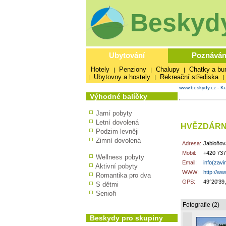
Beskydy
Ubytování
Poznáván
Hotely
Penziony
Chalupy
Chatky a bu
|
|
|
Ubytovny a hostely
Rekreační střediska
|
|
|
www.beskydy.cz
-
Ku
Výhodné balíčky
Jarní pobyty
Letní dovolená
HVĚZDÁRN
Podzim levněji
Zimní dovolená
Adresa:
Jabloňov
Mobil:
+420 737
Wellness pobyty
Email:
info(zav
Aktivní pobyty
WWW:
http://w
Romantika pro dva
GPS:
49°20'39
S dětmi
Senioři
Fotografie (2)
Beskydy pro skupiny