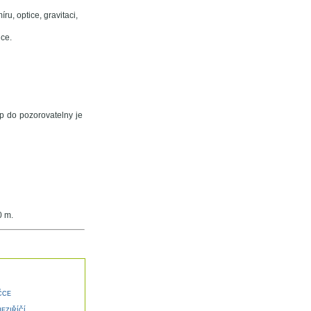
u, optice, gravitaci,
ce.
up do pozorovatelny je
0 m.
ČCE
EZIŘÍČÍ