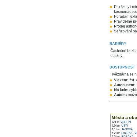
Pro školy i m
kosmonautice
Pořádání exku
Pravidelně pr
Prodej astron
Seřizování ba
BARIÉRY
Částečně bezbar
obtížný.
DOSTUPNOST
Hvězdárna se na
Vlakem:
žst. 
Autobusem:
Na kole:
cyklo
Autem:
možno
V okolí najdet
Města a obc
721 m
VSETÍN
4,0 km
ÚSTÍ
4,1 km
JANOVÁ
5,2 km
LHOTA U V
5,5 km
RŮŽĎKA