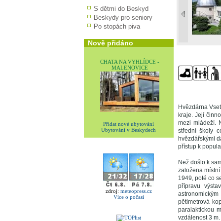
S dětmi do Beskyd
Beskydy pro seniory
Po stopách piva
Nově přidáno
CHATA NA VYHLÍDCE -
MALENOVICE
Hvězdárna Vsetí
kraje. Její čin
mezi mládeží. 
Přidat nové ubytování
Ubytování v Beskydech
střední školy 
hvězdářskými d
přístup k popula
Než došlo k sam
založena místní
1949, poté co se
přípravu výst
zdroj:
meteopress.cz
astronomickým 
Více o počasí
pětimetrová ko
paralaktickou 
vzdálenost 3 m.