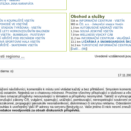
rchy - Valašsko
TEZKA JANA KARAFIÁTA
Obchod a služby
N A KOUPALIŠTĚ VSETÍN
534 m
INFORMAČNÍ CENTRUM - VSETÍN
POHODĚ VE VSETÍNĚ
983 m
ČD, a.s. - železniční stanice Vsetín
STADION TYRŠOVKA - VSETÍN
1,0 km
AUTOBUSOVÉ NÁDRAŽÍ VSETÍN
É LETY HORKOVZDUŠNÝM BALONEM
1,3 km
SOLNÁ JESKYNĚ VSETÍN
VSETÍN - BUMBÁLKA - PUSTEVNY
7,9 km
WELLNESS VSACKÝ CÁB
 HŘIŠTĚ POD PECNÍKEM VSETÍN
11,2 km
INFORMAČNÍ CENTRUM - VALAŠSKÁ
VÁ SPORTOVNÍ HALA VSETÍN
13,1 km
LYŽAŘSKÁ A SNOWBOARDOVÁ ŠKOL
ŘIŠTĚ - SKATEPARK VSETÍN
14,3 km
TURISTICKÉ INFORMAČNÍ CENTRUM 
[
]
Další... (56)
i regionu ...
Uvedené vzdálenosti jso
lánku
darna :o)
17.11.20
ní komentář k tomuto článku
ážení návštěvníci, komentáře k místu smí vkládat každý a bez přihlášení. Smyslem komentá
ipů ostatním. Nejedná se o chatovou místnost. Prosíme všechny přispívající o slušnost a vě
rávo smazat příspěvky nesouvisející s tématem a příspěvky nesmyslné. Taktéž si vyhrazuj
orušující zákony ČR, vulgární, spamující, urážející, pomlouvající, nerespektující soukromí o
ezákonné, propagující jakoukoliv nesnášenlivost, diskriminaci či skrytou reklamu. Odeslán
ouhlas k uveřejnění Vaší IP adresy na serveru Beskydy.cz. Vaše jméno či nick nesmí zneuž
edakce neodpovídá za obsah diskusních příspěvků.