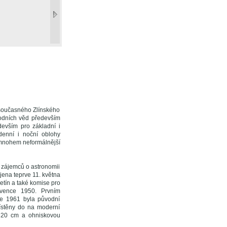
 současného Zlínského
írodních věd především
evším pro základní i
denní i noční oblohy
mnohem neformálnější
 zájemců o astronomii
ena teprve 11. května
etín a také komise pro
rvence 1950. Prvním
ce 1961 byla původní
místěny do na moderní
u 20 cm a ohniskovou