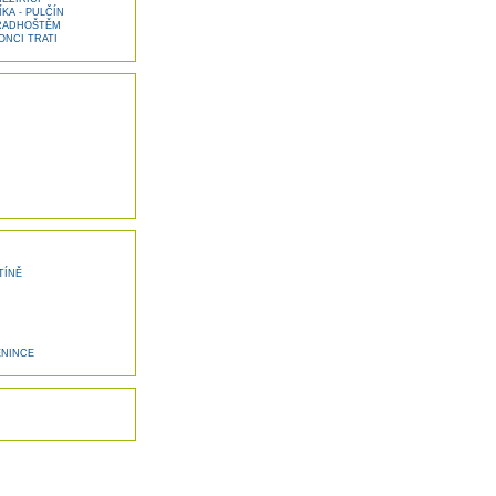
KA - PULČÍN
RADHOŠTĚM
NCI TRATI
TÍNĚ
ENINCE