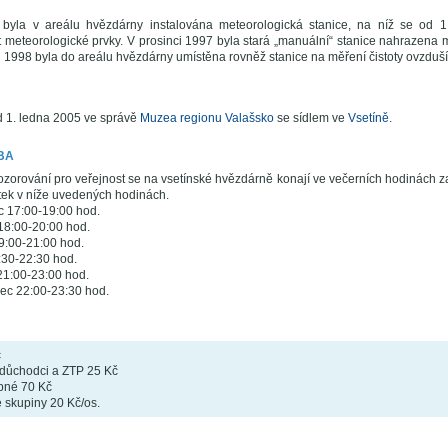
byla v areálu hvězdárny instalována meteorologická stanice, na níž se od 
t meteorologické prvky. V prosinci 1997 byla stará „manuální“ stanice nahrazena
 1998 byla do areálu hvězdárny umístěna rovněž stanice na měření čistoty ovzduší
 1. ledna 2005 ve správě
Muzea regionu Valašsko
se sídlem ve
Vsetíně
.
BA
zorování pro veřejnost se na vsetínské hvězdárně konají ve večerních hodinách 
átek v níže uvedených hodinách.
c 17:00-19:00 hod.
 18:00-20:00 hod.
19:00-21:00 hod.
:30-22:30 hod.
21:00-23:00 hod.
ec 22:00-23:30 hod.
č
 důchodci a ZTP 25 Kč
pné 70 Kč
 skupiny 20 Kč/os.