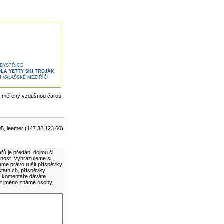
 BYSTŘICE
A YETTY SKI TROJÁK
VALAŠSKÉ MEZIŘÍČÍ
u měřeny vzdušnou čarou.
05, leemer (147.32.123.60)
řů je předání dojmu či
cnost. Vyhrazujeme si
eme právo rušit příspěvky
statních, příspěvky
ím komentáře dáváte
ít jméno známé osoby.