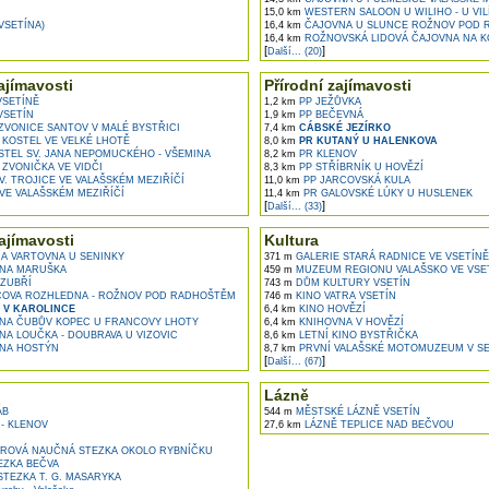
15,0 km
WESTERN SALOON U WILIHO - U VILÍ
VSETÍNA)
16,4 km
ČAJOVNA U SLUNCE ROŽNOV POD 
16,4 km
ROŽNOVSKÁ LIDOVÁ ČAJOVNA NA KO
[
]
Další... (20)
ajímavosti
Přírodní zajímavosti
VSETÍNĚ
1,2 km
PP JEŽŮVKA
VSETÍN
1,9 km
PP BEČEVNÁ
VONICE SANTOV V MALÉ BYSTŘICI
7,4 km
CÁBSKÉ JEZÍRKO
KOSTEL VE VELKÉ LHOTĚ
8,0 km
PR KUTANÝ U HALENKOVA
STEL SV. JANA NEPOMUCKÉHO - VŠEMINA
8,2 km
PR KLENOV
ZVONIČKA VE VIDČI
8,3 km
PP STŘÍBRNÍK U HOVĚZÍ
. TROJICE VE VALAŠSKÉM MEZIŘÍČÍ
11,0 km
PP JARCOVSKÁ KULA
VE VALAŠSKÉM MEZIŘÍČÍ
11,4 km
PR GALOVSKÉ LÚKY U HUSLENEK
[
]
Další... (33)
ajímavosti
Kultura
 VARTOVNA U SENINKY
371 m
GALERIE STARÁ RADNICE VE VSETÍNĚ
NA MARUŠKA
459 m
MUZEUM REGIONU VALAŠSKO VE VSE
ZUBŘÍ
743 m
DŮM KULTURY VSETÍN
OVA ROZHLEDNA - ROŽNOV POD RADHOŠTĚM
746 m
KINO VATRA VSETÍN
 V KAROLINCE
6,4 km
KINO HOVĚZÍ
A ČUBŮV KOPEC U FRANCOVY LHOTY
6,4 km
KNIHOVNA V HOVĚZÍ
A LOUČKA - DOUBRAVA U VIZOVIC
8,6 km
LETNÍ KINO BYSTŘIČKA
NA HOSTÝN
8,7 km
PRVNÍ VALAŠSKÉ MOTOMUZEUM V S
[
]
Další... (67)
Lázně
ÁB
544 m
MĚSTSKÉ LÁZNĚ VSETÍN
- KLENOV
27,6 km
LÁZNĚ TEPLICE NAD BEČVOU
ROVÁ NAUČNÁ STEZKA OKOLO RYBNÍČKU
ZKA BEČVA
TEZKA T. G. MASARYKA