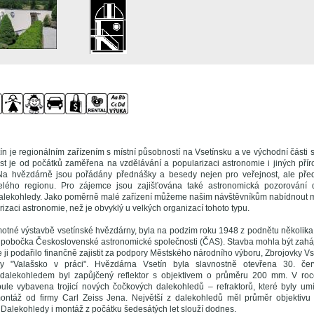
n je regionálním zařízením s místní působností na Vsetínsku a ve východní části
nost je od počátků zaměřena na vzdělávání a popularizaci astronomie i jiných př
Na hvězdárně jsou pořádány přednášky a besedy nejen pro veřejnost, ale před
celého regionu. Pro zájemce jsou zajišťována také astronomická pozorování 
alekohledy. Jako poměrně malé zařízení můžeme našim návštěvníkům nabídnout 
rizaci astronomie, než je obvyklý u velkých organizací tohoto typu.
otné výstavbě vsetínské hvězdárny, byla na podzim roku 1948 z podnětu několika
 pobočka Československé astronomické společnosti (ČAS). Stavba mohla být zaháj
 ji podařilo finančně zajistit za podpory Městského národního výboru, Zbrojovky Vs
avy "Valašsko v práci". Hvězdárna Vsetín byla slavnostně otevřena 30. če
dalekohledem byl zapůjčený reflektor s objektivem o průměru 200 mm. V ro
pule vybavena trojicí nových čočkových dalekohledů – refraktorů, které byly u
montáž od firmy Carl Zeiss Jena. Největší z dalekohledů měl průměr objektiv
 Dalekohledy i montáž z počátku šedesátých let slouží dodnes.