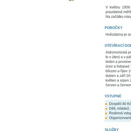
V květnu 1956 
pravidelně měři
Na začátku roku
POBOČKY
Hvězdárna je od
OTEVÍRACÍ DO
Astronomická po
to v úterý a v p
leden a prosine
únor a listopad
březen a říjen 
duben a září 20
květen a srpen 
červen a červen
VSTUPNÉ
Dospělí 40 K
Děti, mládež,
Rodinné vstu
Organizované
SLUŽBY