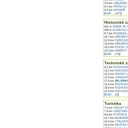
5,6 km
JABLŮNKA
6,1 km
PRŽNO (U 
6,3 km
RATIBOŘ
[
]
Další... (107)
Historické z
441 m
ZÁMEK VE 
529 m
PLANETKA 
8,7 km
ROUBENÁ Z
10,7 km
DŘEVĚNÝ 
11,8 km
FARNÍ KO
13,0 km
DŘEVĚNÁ 
14,2 km
KOSTEL SV
14,3 km
NÁMĚSTÍ 
[
]
Další... (74)
Technické z
9,2 km
ROZHLEDNA
12,2 km
ROZHLED
15,3 km
NÁHON V 
17,5 km
JURKOVIČ
17,6 km
SKLÁRNY
19,3 km
ROZHLEDN
19,9 km
ROZHLEDN
21,4 km
ROZHLED
[
]
Další... (9)
Turistika
7,4 km
VSÁCKÝ C
7,9 km
ZÁMČISKO 
8,6 km
PTÁČNICE
13,7 km
BEZBARIÉ
14,3 km
CYKLOSTE
14,3 km
NAUČNÁ S