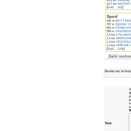
14,6 km
Vsetínské v
14,7 km
NAUČNÁ S
[
]
Další... (42)
Sport
540 m
KRYTÝ BAZÉ
787 m
SQUASH V 
801 m
FOTBALOVÝ 
850 m
VYHLÍDKOV
1,0 km
CYKLOBUS 
1,2 km
SPORTOVNÍ
1,3 km
VÍCEÚČELO
1,3 km
VEŘEJNÉ H
[
]
Další... (139)
Další možnost
Komentáře k č
Skvela vec ta hvez
Přidejte vlast
V
t
p
p
n
s
R
Text: