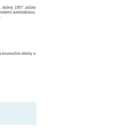
1. dubna 1957 začaly
 moderní automatickou.
.
za bezmračné oblohy a