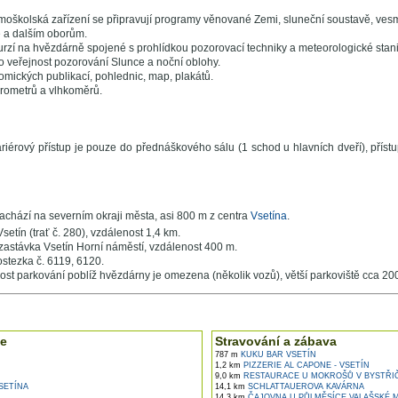
imoškolská zařízení se připravují programy věnované Zemi, sluneční soustavě, vesmír
 a dalším oborům.
rzí na hvězdárně spojené s prohlídkou pozorovací techniky a meteorologické stani
o veřejnost pozorování Slunce a noční oblohy.
omických publikací, pohlednic, map, plakátů.
rometrů a vlhkoměrů.
iérový přístup je pouze do přednáškového sálu (1 schod u hlavních dveří), příst
chází na severním okraji města, asi 800 m z centra
Vsetína
.
Vsetín (trať č. 280), vzdálenost 1,4 km.
zastávka Vsetín Horní náměstí, vzdálenost 400 m.
stezka č. 6119, 6120.
st parkování poblíž hvězdárny je omezena (několik vozů), větší parkoviště cca 20
e ...
e
Stravování a zábava
787 m
KUKU BAR VSETÍN
1,2 km
PIZZERIE AL CAPONE - VSETÍN
9,0 km
RESTAURACE U MOKROŠŮ V BYSTŘI
SETÍNA
14,1 km
SCHLATTAUEROVA KAVÁRNA
14,3 km
ČAJOVNA U PŮLMĚSÍCE VALAŠSKÉ M