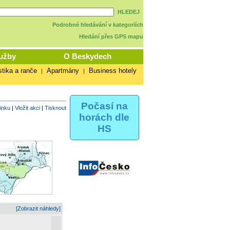
HLEDEJ
Podrobné hledávání v kategoriích
Hledání přes GPS mapu
užby
O Beskydech
stika a ranče
Apartmány
Business hotely
|
|
Počasí na
vinku
|
Vložit akci
|
Tisknout
horách dle
HS
[Zobrazit náhledy]