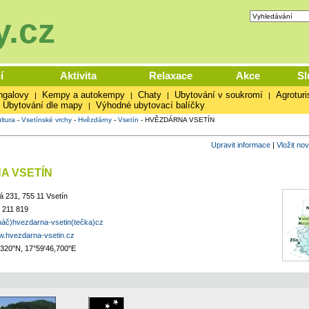
.cz
í
Aktivita
Relaxace
Akce
Sl
ngalovy
Kempy a autokempy
Chaty
Ubytování v soukromí
Agroturi
|
|
|
|
Ubytování dle mapy
Výhodné ubytovací balíčky
|
ltura
-
Vsetínské vrchy
-
Hvězdárny
-
Vsetín
-
HVĚZDÁRNA VSETÍN
Upravit informace
|
Vložit no
A VSETÍN
á 231, 755 11 Vsetín
 211 819
ináč)hvezdarna-vsetin(tečka)cz
ww.hvezdarna-vsetin.cz
,320"N, 17°59'46,700"E