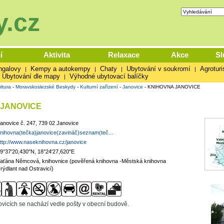
.cz
í
Aktivita
Relaxace
Akce
Sl
ngalovy
Kempy a autokempy
Chaty
Ubytování v soukromí
Agroturi
|
|
|
|
Ubytování dle mapy
Výhodné ubytovací balíčky
|
ltura
-
Moravskoslezské Beskydy
-
Kulturní zařízení
-
Janovice
-
KNIHOVNA JANOVICE
 JANOVICE
anovice č. 247, 739 02 Janovice
nihovna(tečka)janovice(zavináč)seznam(teč...
ttp://www.naseknihovna.cz/janovice
9°37'20,430"N, 18°24'27,620"E
aťána Němcová, knihovnice (pověřená knihovna -Městská knihovna
rýdlant nad Ostravicí)
vicích se nachází vedle pošty v obecní budově.