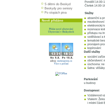
Pondělí 14.00-1
S dětmi do Beskyd
Čtvrtek 14.00-1
Beskydy pro seniory
Po stopách piva
Služby
absenční a pr
Nově přidáno
meziknihovní 
elektronický k
Přidat nové ubytování
rezervace kni
Ubytování v Beskydech
přístupu na In
vzdělávací a k
tematické bes
pronájem pros
kopírování:
Další služby
sociální zaříz
občerstvení: 
zdroj:
meteopress.cz
Více o počasí
úschovna: ne
šatna: věšáky
Parkování
u budovy
Dostupnost
Vzdálenost vz
Vlakem: Želez
i místní části 