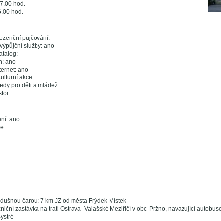
7.00 hod.
6.00 hod.
ezenční půjčování:
výpůjční služby: ano
atalog:
h: ano
ternet: ano
ulturní akce:
edy pro děti a mládež:
tor:
ení: ano
ne
dušnou čarou: 7 km JZ od města Frýdek-Místek
niční zastávka na trati Ostrava–Valašské Meziřičí v obci Pržno, navazující autobus
Bystré