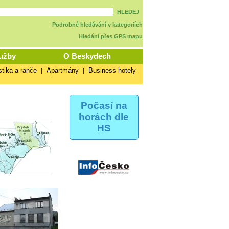
HLEDEJ
Podrobné hledávání v kategoriích
Hledání přes GPS mapu
užby
O Beskydech
stika a ranče
Apartmány
Business hotely
|
|
Počasí na
horách dle
HS