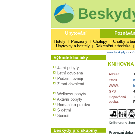
Beskydy
Ubytování
Poznáván
Hotely
Penziony
Chalupy
Chatky a bu
|
|
|
Ubytovny a hostely
Rekreační střediska
|
|
|
www.beskydy.cz
-
Ku
Výhodné balíčky
KNIHOVNA
Jarní pobyty
Letní dovolená
Adresa:
J
Podzim levněji
Email:
k
Zimní dovolená
WWW:
h
GPS:
4
Wellness pobyty
Odpovědná
T
Aktivní pobyty
osoba:
F
Romantika pro dva
S dětmi
Senioři
Knihovna v Jano
Beskydy pro skupiny
Provozní doba