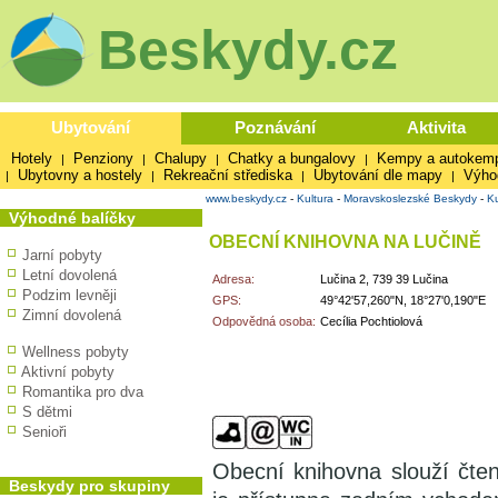
Beskydy.cz
Ubytování
Poznávání
Aktivita
Hotely
Penziony
Chalupy
Chatky a bungalovy
Kempy a autokem
|
|
|
|
Ubytovny a hostely
Rekreační střediska
Ubytování dle mapy
Výho
|
|
|
|
www.beskydy.cz
-
Kultura
-
Moravskoslezské Beskydy
-
Ku
Výhodné balíčky
OBECNÍ KNIHOVNA NA LUČINĚ
Jarní pobyty
Letní dovolená
Adresa:
Lučina 2, 739 39 Lučina
Podzim levněji
GPS:
49°42'57,260"N, 18°27'0,190"E
Zimní dovolená
Odpovědná osoba:
Cecília Pochtiolová
Wellness pobyty
Aktivní pobyty
Romantika pro dva
S dětmi
Senioři
Obecní knihovna slouží čte
Beskydy pro skupiny