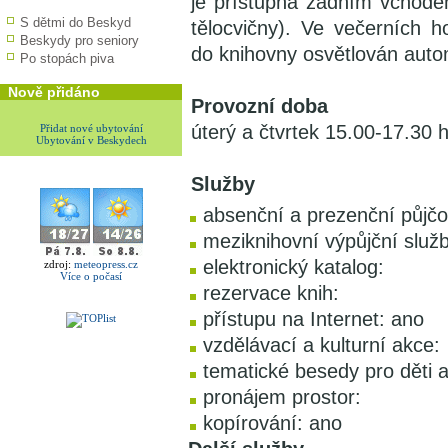
je přístupna zadním vchode
S dětmi do Beskyd
tělocvičny). Ve večerních h
Beskydy pro seniory
do knihovny osvětlován autom
Po stopách piva
Nově přidáno
Provozní doba
úterý a čtvrtek 15.00-17.30 
Přidat nové ubytování
Ubytování v Beskydech
Služby
absenční a prezenční půjčo
meziknihovní výpůjční služb
elektronický katalog:
zdroj:
meteopress.cz
Více o počasí
rezervace knih:
přístupu na Internet: ano
vzdělávací a kulturní akce:
tematické besedy pro děti 
pronájem prostor:
kopírování: ano