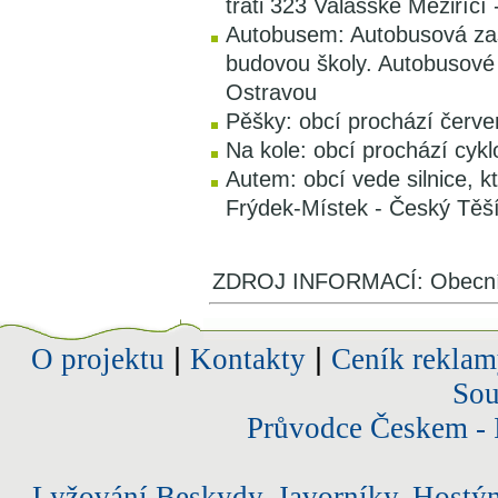
trati 323 Valašské Meziříčí
Autobusem: Autobusová zas
budovou školy. Autobusové
Ostravou
Pěšky: obcí prochází červ
Na kole: obcí prochází cyk
Autem: obcí vede silnice, kt
Frýdek-Místek - Český Těš
ZDROJ INFORMACÍ: Obecní 
O projektu
|
Kontakty
|
Ceník reklam
Sou
Průvodce Českem - 
Lyžování Beskydy, Javorníky, Hostý