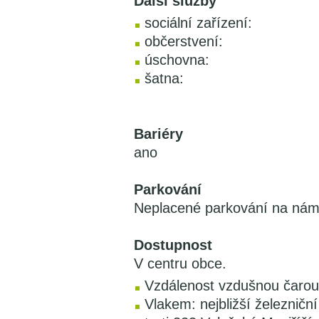
Další služby
sociální zařízení:
občerstvení:
úschovna:
šatna:
Bariéry
ano
Parkování
Neplacené parkování na námě
Dostupnost
V centru obce.
Vzdálenost vzdušnou čarou
Vlakem: nejbližší železnič