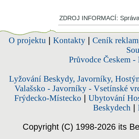
ZDROJ INFORMACÍ: Správa s
O projektu
|
Kontakty
|
Ceník reklam
Sou
Průvodce Českem - 
Lyžování Beskydy, Javorníky, Hostý
Valašsko - Javorníky - Vsetínské vr
Frýdecko-Místecko
|
Ubytování Hos
Beskydech
|
Copyright (C) 1998-2026 its Be