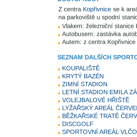
Z centra
Kopřivnice
se k areá
na parkoviště u spodní stanic
Vlakem: železniční stanice 
Autobusem: zastávka autobu
Autem: z centra Kopřivnice
SEZNAM DALŠÍCH SPORTO
KOUPALIŠTĚ
KRYTÝ BAZÉN
ZIMNÍ STADION
LETNÍ STADION EMILA Z
VOLEJBALOVÉ HŘIŠTĚ
LYŽAŘSKÝ AREÁL ČERV
BĚŽKAŘSKÉ TRATĚ ČER
DISCGOLF
SPORTOVNÍ AREÁL VLČO