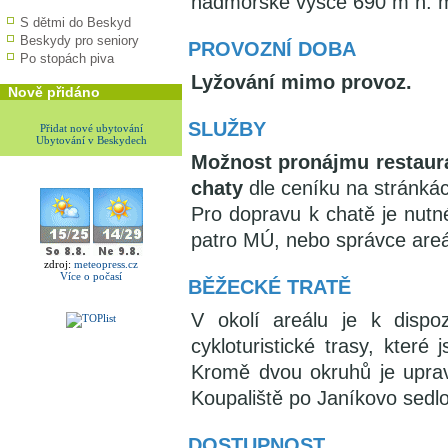
nadmořské výšce 690 m n. 
S dětmi do Beskyd
Beskydy pro seniory
PROVOZNÍ DOBA
Po stopách piva
Lyžování mimo provoz.
Nově přidáno
SLUŽBY
Přidat nové ubytování
Ubytování v Beskydech
Možnost pronájmu restaura
chaty
dle ceníku na stránká
Pro dopravu k chatě je nut
patro MÚ, nebo správce areá
zdroj:
meteopress.cz
Více o počasí
BĚŽECKÉ TRATĚ
V okolí areálu je k dispoz
cykloturistické trasy, kter
Kromě dvou okruhů je upravo
Koupaliště po Janíkovo sedlo
DOSTUPNOST