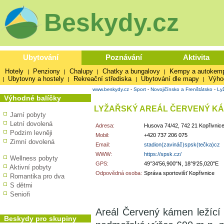
Beskydy.cz
Ubytování
Poznávání
Aktivita
Hotely
Penziony
Chalupy
Chatky a bungalovy
Kempy a autokem
|
|
|
|
Ubytovny a hostely
Rekreační střediska
Ubytování dle mapy
Výho
|
|
|
|
www.beskydy.cz
-
Sport
-
Novojičínsko a Frenštátsko
-
Ly
Výhodné balíčky
LYŽAŘSKÝ AREÁL ČERVENÝ KÁM
Jarní pobyty
Letní dovolená
Adresa:
Husova 74/42, 742 21 Kopřivnic
Podzim levněji
Mobil:
+420 737 206 075
Zimní dovolená
Email:
stadion(zavináč)spsk(tečka)cz
WWW:
https://spsk.cz/
Wellness pobyty
GPS:
49°34'56,900"N, 18°9'25,020"E
Aktivní pobyty
Odpovědná osoba:
Správa sportovišť Kopřivnice
Romantika pro dva
S dětmi
Senioři
Areál Červený kámen ležící
Beskydy pro skupiny