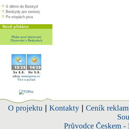
S dětmi do Beskyd
Beskydy pro seniory
Po stopách piva
Nově přidáno
Přidat nové ubytování
Ubytování v Beskydech
zdroj:
meteopress.cz
Více o počasí
O projektu
|
Kontakty
|
Ceník reklam
Sou
Průvodce Českem - 