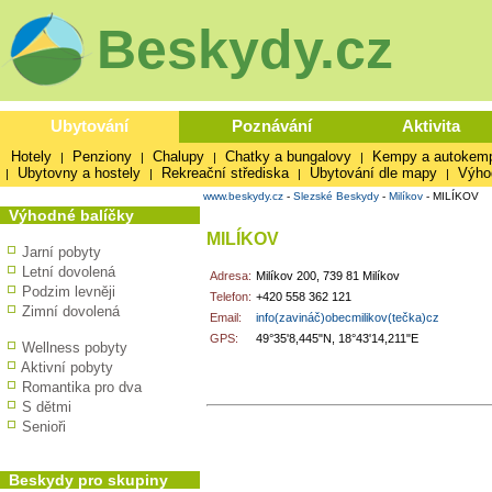
Beskydy.cz
Ubytování
Poznávání
Aktivita
Hotely
Penziony
Chalupy
Chatky a bungalovy
Kempy a autokem
|
|
|
|
Ubytovny a hostely
Rekreační střediska
Ubytování dle mapy
Výho
|
|
|
|
www.beskydy.cz
-
Slezské Beskydy
-
Milíkov
-
MILÍKOV
Výhodné balíčky
MILÍKOV
Jarní pobyty
Letní dovolená
Adresa:
Milíkov 200, 739 81 Milíkov
Podzim levněji
Telefon:
+420 558 362 121
Zimní dovolená
Email:
info(zavináč)obecmilikov(tečka)cz
GPS:
49°35'8,445"N, 18°43'14,211"E
Wellness pobyty
Aktivní pobyty
Romantika pro dva
S dětmi
Senioři
Beskydy pro skupiny