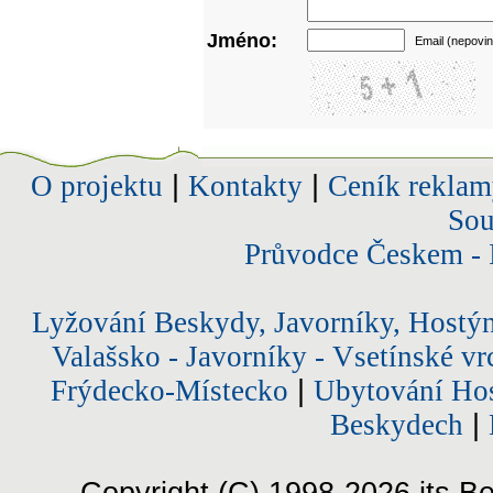
Jméno:
Email (nepovin
O projektu
|
Kontakty
|
Ceník reklam
Sou
Průvodce Českem - 
Lyžování Beskydy, Javorníky, Hostý
Valašsko - Javorníky - Vsetínské vr
Frýdecko-Místecko
|
Ubytování Hos
Beskydech
|