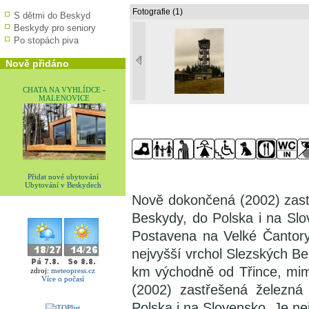
Fotografie (1)
S dětmi do Beskyd
Beskydy pro seniory
Po stopách piva
Nově přidáno
CHATA NA VYHLÍDCE -
MALENOVICE
Přidat nové ubytování
Ubytování v Beskydech
Nově dokončená (2002) zast
Beskydy, do Polska i na Slo
Postavena na Velké Čantoryj
nejvyšší vrchol Slezských B
km východně od Třince, mi
zdroj:
meteopress.cz
Více o počasí
(2002) zastřešená železná
Polska i na Slovensko. Je n