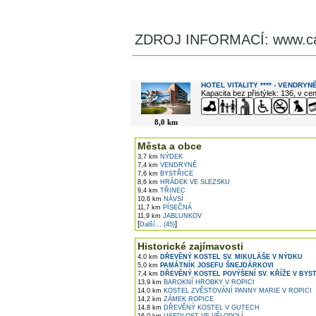
ZDROJ INFORMACÍ: www.can
V okolí najdete ...
HOTEL VITALITY **** - VENDRYN
Kapacita bez přistýlek: 136, v c
8,0 km
Města a obce
3,7 km
NÝDEK
7,4 km
VENDRYNĚ
7,6 km
BYSTŘICE
8,6 km
HRÁDEK VE SLEZSKU
9,4 km
TŘINEC
10,6 km
NÁVSÍ
11,7 km
PÍSEČNÁ
11,9 km
JABLUNKOV
[
]
Další... (45)
Historické zajímavosti
4,0 km
DŘEVĚNÝ KOSTEL SV. MIKULÁŠE V NÝDKU
5,0 km
PAMÁTNÍK JOSEFU ŠNEJDÁRKOVI
7,4 km
DŘEVĚNÝ KOSTEL POVÝŠENÍ SV. KŘÍŽE V BYSTŘ
13,9 km
BAROKNÍ HROBKY V ROPICI
14,0 km
KOSTEL ZVĚSTOVÁNÍ PANNY MARIE V ROPICI
14,2 km
ZÁMEK ROPICE
14,8 km
DŘEVĚNÝ KOSTEL V GUTECH