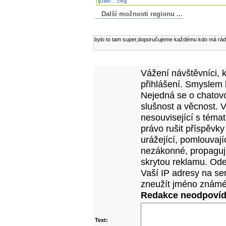
[
]
Další... (58)
Další možnosti regionu ...
Komentáře k článku
bylo to tam super,doporučujeme každému kdo má rád 
Přidejte vlastní komentář k tomuto článk
Vážení návštěvníci, 
přihlášení. Smyslem 
Nejedná se o chatovo
slušnost a věcnost. 
nesouvisející s téma
právo rušit příspěvky
urážející, pomlouvají
nezákonné, propagujíc
skrytou reklamu. Od
Vaší IP adresy na se
zneužít jméno známé
Redakce neodpovídá
Text: