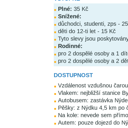
Plné:
35 Kč
Snížené:
důchodci, studenti, zps - 2
děti do 12-ti let - 15 Kč
Tyto slevy jsou poskytován
Rodinné:
pro 2 dospělé osoby a 1 dít
pro 2 dospělé osoby a 2 dět
DOSTUPNOST
Vzdálenost vzdušnou čarou
Vlakem: nejbližší stanice B
Autobusem: zastávka Nýdek,
Pěšky: z Nýdku 4,5 km po 
Na kole: nevede sem přímo
Autem: pouze dojezd do N