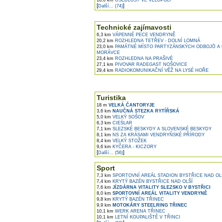
16,0 km
USEDLOST VE VĚLOPOLÍ
[
]
Další... (74)
Technické zajímavosti
6,3 km
VÁPENNÉ PECE VENDRYNĚ
20,2 km
ROZHLEDNA TETŘEV - DOLNÍ LOMNÁ
23,0 km
PAMÁTNÉ MÍSTO PARTYZÁNSKÝCH ODBOJŮ A
MORÁVCE
23,4 km
ROZHLEDNA NA PRAŠIVÉ
27,1 km
PIVOVAR RADEGAST NOŠOVICE
29,4 km
RADIOKOMUNIKAČNÍ VĚŽ NA LYSÉ HOŘE
Turistika
18 m
VELKÁ ČANTORYJE
3,6 km
NAUČNÁ STEZKA RYTÍŘSKÁ
5,0 km
VELKÝ SOŠOV
6,3 km
CIEŚLAR
7,1 km
SLEZSKÉ BESKYDY A SLOVENSKÉ BESKYDY
8,1 km
NS ZA KRÁSAMI VENDRYŇSKÉ PŘÍRODY
8,4 km
VELKÝ STOŽEK
9,6 km
KYČERA - KICZORY
[
]
Další... (56)
Sport
7,3 km
SPORTOVNÍ AREÁL STADION BYSTŘICE NAD OL
7,4 km
KRYTÝ BAZÉN BYSTŘICE NAD OLŠÍ
7,6 km
JÍZDÁRNA VITALITY SLEZSKO V BYSTŘICI
8,0 km
SPORTOVNÍ AREÁL VITALITY VENDRYNĚ
9,8 km
KRYTÝ BAZÉN TŘINEC
9,9 km
MOTOKÁRY STEELRING TŘINEC
10,1 km
WERK ARENA TŘINEC
10,1 km
LETNÍ KOUPALIŠTĚ V TŘINCI