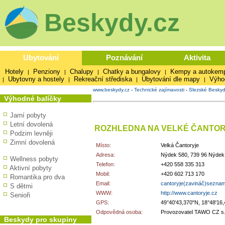
Beskydy.cz
Ubytování
Poznávání
Aktivita
Hotely
Penziony
Chalupy
Chatky a bungalovy
Kempy a autokem
|
|
|
|
Ubytovny a hostely
Rekreační střediska
Ubytování dle mapy
Výho
|
|
|
|
www.beskydy.cz
-
Technické zajímavosti
-
Slezské Besky
Výhodné balíčky
Jarní pobyty
Letní dovolená
ROZHLEDNA NA VELKÉ ČANTOR
Podzim levněji
Zimní dovolená
Místo:
Velká Čantoryje
Adresa:
Nýdek 580, 739 96 Nýdek
Wellness pobyty
Telefon:
+420 558 335 313
Aktivní pobyty
Mobil:
+420 602 713 170
Romantika pro dva
Email:
cantoryje(zavináč)seznam
S dětmi
WWW:
http://www.cantoryje.cz
Senioři
GPS:
49°40'43,370"N, 18°48'16
Odpovědná osoba:
Provozovatel TAWO CZ s.r
Beskydy pro skupiny