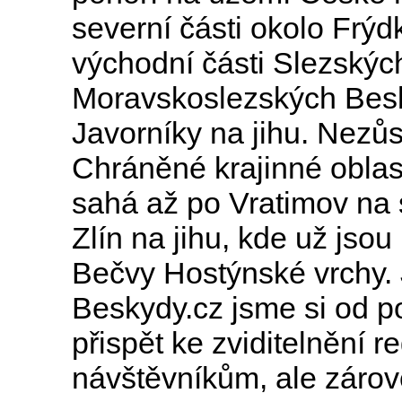
severní části okolo Frýd
východní části Slezských
Moravskoslezských Besk
Javorníky na jihu. Nezů
Chráněné krajinné oblas
sahá až po Vratimov na 
Zlín na jihu, kde už jso
Bečvy Hostýnské vrchy. J
Beskydy.cz jsme si od po
přispět ke zviditelnění r
návštěvníkům, ale zároveň