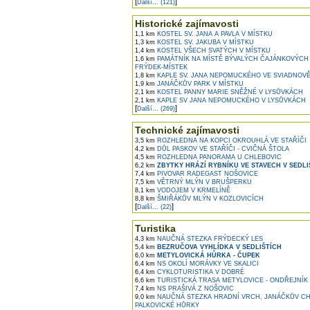
[
]
Další... (121)
Historické zajímavosti
1,1 km
KOSTEL SV. JANA A PAVLA V MÍSTKU
1,3 km
KOSTEL SV. JAKUBA V MÍSTKU
1,4 km
KOSTEL VŠECH SVATÝCH V MÍSTKU
1,6 km
PAMÁTNÍK NA MÍSTĚ BÝVALÝCH ČAJÁNKOVÝCH 
FRÝDEK-MÍSTEK
1,8 km
KAPLE SV. JANA NEPOMUCKÉHO VE SVIADNOV
1,9 km
JANÁČKŮV PARK V MÍSTKU
2,1 km
KOSTEL PANNY MARIE SNĚŽNÉ V LYSŮVKÁCH
2,1 km
KAPLE SV JANA NEPOMUCKÉHO V LYSŮVKÁCH
[
]
Další... (269)
Technické zajímavosti
3,5 km
ROZHLEDNA NA KOPCI OKROUHLÁ VE STAŘÍČI
4,2 km
DŮL PASKOV VE STAŘÍČI - CVIČNÁ ŠTOLA
4,5 km
ROZHLEDNA PANORAMA U CHLEBOVIC
6,2 km
ZBYTKY HRÁZÍ RYBNÍKU VE STAVECH V SEDLI
7,4 km
PIVOVAR RADEGAST NOŠOVICE
7,5 km
VĚTRNÝ MLÝN V BRUŠPERKU
8,1 km
VODOJEM V KRMELÍNĚ
8,8 km
ŠMIŘÁKŮV MLÝN V KOZLOVICÍCH
[
]
Další... (22)
Turistika
4,3 km
NAUČNÁ STEZKA FRÝDECKÝ LES
5,4 km
BEZRUČOVA VYHLÍDKA V SEDLIŠTÍCH
6,0 km
METYLOVICKÁ HŮRKA - ČUPEK
6,4 km
NS OKOLÍ MORÁVKY VE SKALICI
6,4 km
CYKLOTURISTIKA V DOBRÉ
6,6 km
TURISTICKÁ TRASA METYLOVICE - ONDŘEJNÍK
7,4 km
NS PRAŠIVÁ Z NOŠOVIC
9,0 km
NAUČNÁ STEZKA HRADNÍ VRCH, JANÁČKŮV CH
PALKOVICKÉ HŮRKY