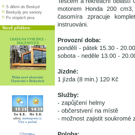
Tescem a rekreační oblastí
S dětmi do Beskyd
motorem Honda 200 cm3, r
Beskydy pro seniory
časomíra zpracuje kompletn
Po stopách piva
instruováni.
Nově přidáno
Provozní doba:
CHATA NA VYHLÍDCE -
MALENOVICE
pondělí - pátek 15.30 - 20.0
sobota - neděle 13.00 - 20.0
Jízdné:
Přidat nové ubytování
1 jízda (8 min.) 120 Kč
Ubytování v Beskydech
Služby:
- zapůjčení helmy
- občerstvení na místě
- možnost zajistit soukromé
zdroj:
meteopress.cz
Více o počasí
Poloha: