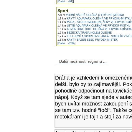
[
]
Další... (91)
Sport
775 m
VODNÍ NÁDRŽ OLEŠNÁ U FRÝDKU-MÍSTKU
1,3 km
KRYTÝ AQUAPARK OLEŠNÁ VE FRÝDKU-MÍSTKU
1,4 km
MAJA - STUDIO MODERNÍ ŽENY VE FRÝDKU-MÍ
1,4 km
LETNÍ AQUAPARK OLEŠNÁ VE FRÝDKU-MÍSTKU
1,5 km
ADVENTURE GOLF OLEŠNÁ VE FRÝDKU-MÍSTK
1,6 km
BĚŽECKÁ TRASA KOLEM OLEŠNÉ
1,7 km
KULTURNÍ A SPORTOVNÍ AREÁL SOKOLÍK V MÍ
1,8 km
KRYTÝ BAZÉN SŠED FRÝDEK-MÍSTEK
[
]
Další... (239)
Další možnosti regionu ...
Komentáře k článku
Dráha je vzhledem k omezenému
delší, bylo by to zajímavější. P
pohodlně odpočinout na lavičkách
nápoj. Když se tam sjede v autec
bych uvítal možnost zakoupení si
se tam tzv. hodně "točí". Takže 
motokárami je fajn a stojí za nav