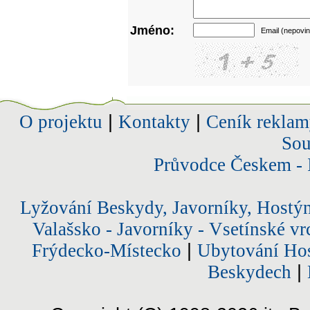
Jméno:
Email (nepovin
O projektu
|
Kontakty
|
Ceník reklam
Sou
Průvodce Českem - 
Lyžování Beskydy, Javorníky, Hostý
Valašsko - Javorníky - Vsetínské vr
Frýdecko-Místecko
|
Ubytování Hos
Beskydech
|