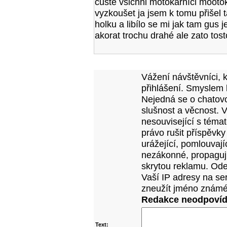
čuste všichni motokarníci mootoka
vyzkoušet ja jsem k tomu přišel ta
holku a libílo se mi jak tam gus j
akorat trochu drahé ale zato tost
Přidejte vlastní komentář k tomuto článk
Vážení návštěvníci, 
přihlášení. Smyslem 
Nejedná se o chatovo
slušnost a věcnost. 
nesouvisející s téma
právo rušit příspěvky
urážející, pomlouvají
nezákonné, propagujíc
skrytou reklamu. Od
Vaší IP adresy na se
zneužít jméno známé
Redakce neodpovídá
Text: