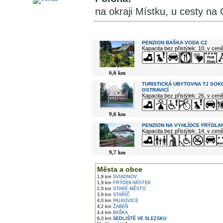
na okraji Místku, u cesty n
V okolí najdete ...
PENZION BAŠKA VODA CZ
Kapacita bez přistýlek: 10, v cen
6,6 km
TURISTICKÁ UBYTOVNA TJ SOK
OSTRAVICÍ
Kapacita bez přistýlek: 26, v cen
9,6 km
PENZION NA VYHLÍDCE FRÝDLAN
Kapacita bez přistýlek: 14, v cen
9,7 km
Města a obce
1,9 km
SVIADNOV
1,9 km
FRÝDEK-MÍSTEK
2,9 km
STARÉ MĚSTO
3,9 km
STAŘÍČ
4,0 km
PALKOVICE
4,2 km
ŽABEŇ
4,4 km
BAŠKA
6,0 km
SEDLIŠTĚ VE SLEZSKU