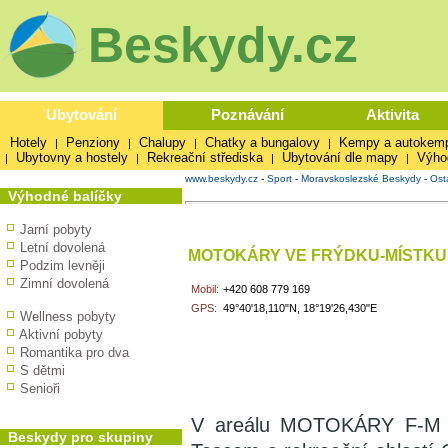
Beskydy.cz
Ubytování
Poznávání
Aktivita
Hotely
Penziony
Chalupy
Chatky a bungalovy
Kempy a autokem
|
|
|
|
Ubytovny a hostely
Rekreační střediska
Ubytování dle mapy
Výho
|
|
|
|
www.beskydy.cz
-
Sport
-
Moravskoslezské Beskydy
-
Ost
Výhodné balíčky
Jarní pobyty
Letní dovolená
MOTOKÁRY VE FRÝDKU-MÍSTKU
Podzim levněji
Zimní dovolená
Mobil:
+420 608 779 169
GPS:
49°40'18,110"N, 18°19'26,430"E
Wellness pobyty
Aktivní pobyty
Romantika pro dva
S dětmi
Senioři
V areálu MOTOKÁRY F-M na 
Beskydy pro skupiny