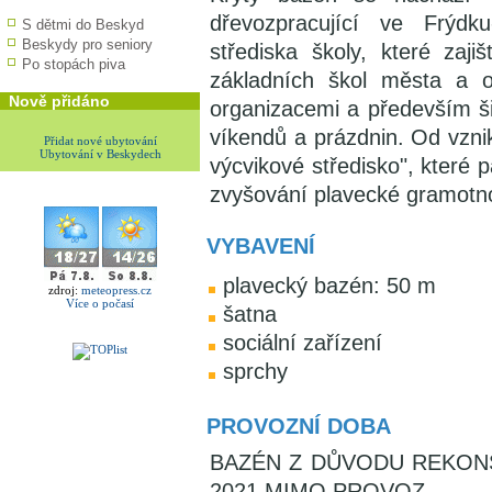
dřevozpracující ve Frýdk
S dětmi do Beskyd
Beskydy pro seniory
střediska školy, které zaj
Po stopách piva
základních škol města a o
Nově přidáno
organizacemi a především ši
víkendů a prázdnin. Od vzni
Přidat nové ubytování
Ubytování v Beskydech
výcvikové středisko", které p
zvyšování plavecké gramotno
VYBAVENÍ
plavecký bazén: 50 m
zdroj:
meteopress.cz
Více o počasí
šatna
sociální zařízení
sprchy
PROVOZNÍ DOBA
BAZÉN Z DŮVODU REKON
2021 MIMO PROVOZ.