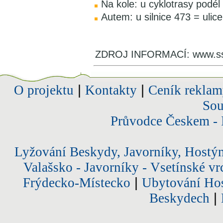
Na kole: u cyklotrasy podél
Autem: u silnice 473 = ulice
ZDROJ INFORMACÍ: www.ss
O projektu
|
Kontakty
|
Ceník reklam
Sou
Průvodce Českem - 
Lyžování Beskydy, Javorníky, Hostý
Valašsko - Javorníky - Vsetínské vr
Frýdecko-Místecko
|
Ubytování Hos
Beskydech
|