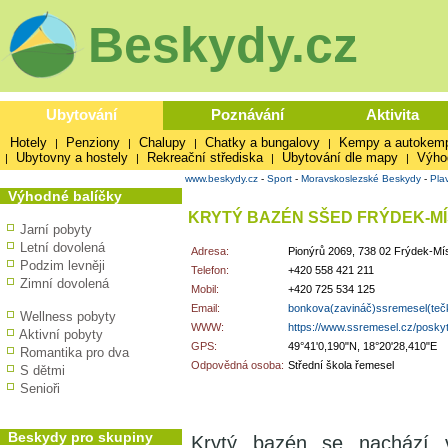
Beskydy.cz
Ubytování
Poznávání
Aktivita
Hotely
Penziony
Chalupy
Chatky a bungalovy
Kempy a autokem
|
|
|
|
Ubytovny a hostely
Rekreační střediska
Ubytování dle mapy
Výho
|
|
|
|
www.beskydy.cz
-
Sport
-
Moravskoslezské Beskydy
-
Pla
Výhodné balíčky
KRYTÝ BAZÉN SŠED FRÝDEK-M
Jarní pobyty
Letní dovolená
Adresa:
Pionýrů 2069, 738 02 Frýdek-Mí
Podzim levněji
Telefon:
+420 558 421 211
Zimní dovolená
Mobil:
+420 725 534 125
Email:
bonkova(zavináč)ssremesel(teč
Wellness pobyty
WWW:
https://www.ssremesel.cz/poskyt
Aktivní pobyty
GPS:
49°41'0,190"N, 18°20'28,410"E
Romantika pro dva
Odpovědná osoba:
Střední škola řemesel
S dětmi
Senioři
Beskydy pro skupiny
Krytý bazén se nachází v