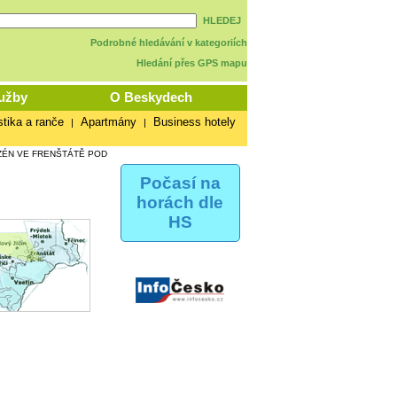
HLEDEJ
Podrobné hledávání v kategoriích
Hledání přes GPS mapu
užby
O Beskydech
stika a ranče
Apartmány
Business hotely
|
|
ZÉN VE FRENŠTÁTĚ POD
Počasí na
horách dle
HS