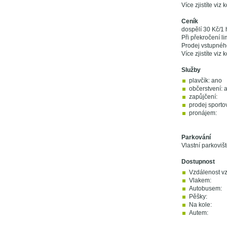
Více zjistíte viz 
Ceník
dospělí 30 Kč/1 
Při překročení li
Prodej vstupnéh
Více zjistíte viz 
Služby
plavčík: ano
občerstvení: 
zapůjčení:
prodej sporto
pronájem:
Parkování
Vlastní parkoviš
Dostupnost
Vzdálenost v
Vlakem:
Autobusem:
Pěšky:
Na kole:
Autem: