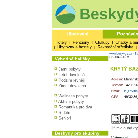
Beskydy
Ubytování
Poznáván
Hotely
Penziony
Chalupy
Chatky a bu
|
|
|
Ubytovny a hostely
Rekreační střediska
|
|
|
www.beskydy.cz
-
Sp
RADHOŠTĚM
Výhodné balíčky
KRYTÝ BA
Jarní pobyty
Letní dovolená
Adresa:
Mariánsk
Podzim levněji
Telefon:
+420 556
Zimní dovolená
Email:
ic(zavin
Wellness pobyty
GPS:
49°32'36
Aktivní pobyty
Romantika pro dva
S dětmi
Senioři
25 m dlouhý kry
Beskydy pro skupiny