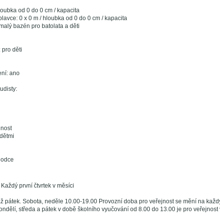
loubka od 0 do 0 cm / kapacita
lavce: 0 x 0 m / hloubka od 0 do 0 cm / kapacita
malý bazén pro batolata a děti
 pro děti
ení: ano
udisty:
jnost
 dětmi
hodce
 Každý první čtvrtek v měsíci
ž pátek. Sobota, neděle 10.00-19.00 Provozní doba pro veřejnost se mění na každ
ndělí, středa a pátek v době školního vyučování od 8.00 do 13.00 je pro veřejnost