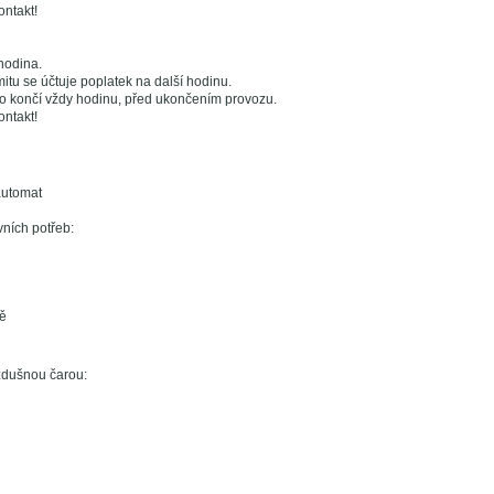
kontakt!
hodina.
mitu se účtuje poplatek na další hodinu.
o končí vždy hodinu, před ukončením provozu.
kontakt!
automat
vních potřeb:
tě
zdušnou čarou: