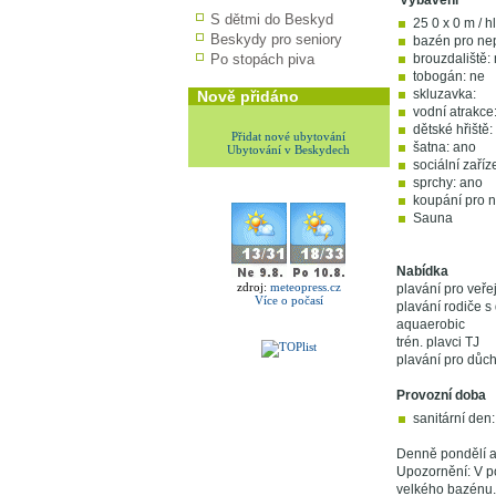
Vybavení
S dětmi do Beskyd
25 0 x 0 m / h
Beskydy pro seniory
bazén pro nep
Po stopách piva
brouzdaliště: 
tobogán: ne
skluzavka:
Nově přidáno
vodní atrakce:
dětské hřiště:
Přidat nové ubytování
šatna: ano
Ubytování v Beskydech
sociální zaříz
sprchy: ano
koupání pro n
Sauna
Nabídka
zdroj:
meteopress.cz
plavání pro veře
Více o počasí
plavání rodiče s
aquaerobic
trén. plavci TJ
plavání pro důc
Provozní doba
sanitární den:
Denně pondělí a
Upozornění: V po
velkého bazénu.