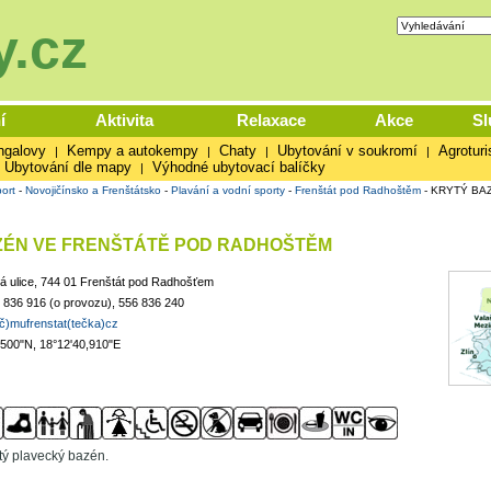
.cz
í
Aktivita
Relaxace
Akce
Sl
ngalovy
Kempy a autokempy
Chaty
Ubytování v soukromí
Agroturi
|
|
|
|
Ubytování dle mapy
Výhodné ubytovací balíčky
|
ort
-
Novojičínsko a Frenštátsko
-
Plavání a vodní sporty
-
Frenštát pod Radhoštěm
-
KRYTÝ BA
ZÉN VE FRENŠTÁTĚ POD RADHOŠTĚM
á ulice, 744 01 Frenštát pod Radhošťem
 836 916 (o provozu), 556 836 240
áč)mufrenstat(tečka)cz
,500"N, 18°12'40,910"E
tý plavecký bazén.