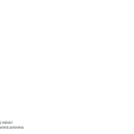
ý měsíc!
 volná polovina