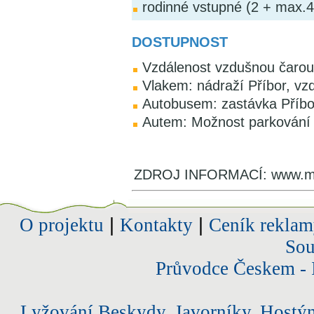
rodinné vstupné (2 + max.4
DOSTUPNOST
Vzdálenost vzdušnou čarou
Vlakem: nádraží Příbor, v
Autobusem: zastávka Příbor
Autem: Možnost parkování 
ZDROJ INFORMACÍ: www.m
O projektu
|
Kontakty
|
Ceník reklam
Sou
Průvodce Českem - 
Lyžování Beskydy, Javorníky, Hostý