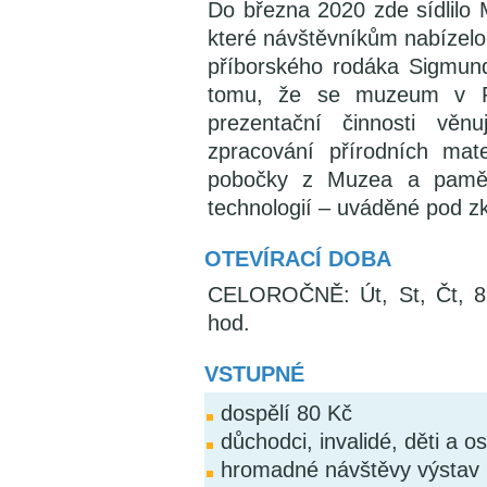
Do března 2020 zde sídlilo
které návštěvníkům nabízelo 
příborského rodáka Sigmun
tomu, že se muzeum v Př
prezentační činnosti věn
zpracování přírodních mater
pobočky z Muzea a pamět
technologií – uváděné pod z
OTEVÍRACÍ DOBA
CELOROČNĚ: Út, St, Čt, 8.
hod.
VSTUPNÉ
dospělí 80 Kč
důchodci, invalidé, děti a o
hromadné návštěvy výstav p