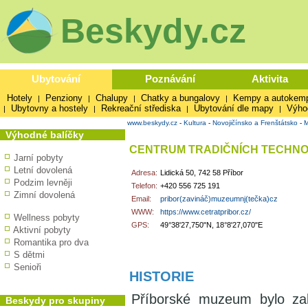
Beskydy.cz
Ubytování
Poznávání
Aktivita
Hotely
Penziony
Chalupy
Chatky a bungalovy
Kempy a autokem
|
|
|
|
Ubytovny a hostely
Rekreační střediska
Ubytování dle mapy
Výho
|
|
|
|
www.beskydy.cz
-
Kultura
-
Novojičínsko a Frenštátsko
-
Výhodné balíčky
CENTRUM TRADIČNÍCH TECHNOL
Jarní pobyty
Letní dovolená
Adresa:
Lidická 50, 742 58 Příbor
Podzim levněji
Telefon:
+420 556 725 191
Zimní dovolená
Email:
pribor(zavináč)muzeumnj(tečka)cz
WWW:
https://www.cetratpribor.cz/
Wellness pobyty
GPS:
49°38'27,750"N, 18°8'27,070"E
Aktivní pobyty
Romantika pro dva
S dětmi
Senioři
HISTORIE
Příborské muzeum bylo zal
Beskydy pro skupiny