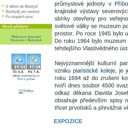
průmyslové jednoty v
Příb
S dětmi do Beskyd
krajinské výstavy severový
Beskydy pro seniory
Po stopách piva
sbírky otevřeny pro veřejn
světové války se muzeum po
Nově přidáno
prostor. Po roce 1945 bylo
Přidat nové ubytování
Do roku 1964 bylo muzeum 
Ubytování v Beskydech
tehdejšího Vlastivědného ús
Nejvýznamnější kulturní pa
vzniku
piaristické koleje
, je 
zdroj:
meteopress.cz
roku 1694 až do zrušení kol
Více o počasí
tvoří dnes soubor 4500 svaz
odkaz děkana Davida Jose
obsahuje především spisy n
třicet prvotisků a převážná vě
EXPOZICE