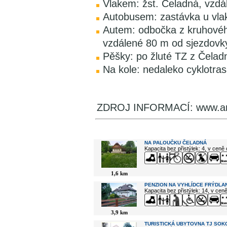
Vlakem: žst. Čeladná, vzdá
Autobusem: zastávka u vla
Autem: odbočka z kruhovéh
vzdálené 80 m od sjezdovky
Pěšky: po žluté TZ z Čelad
Na kole: nedaleko cyklotra
ZDROJ INFORMACÍ: www.are
V okolí najdete ...
NA PALOUČKU ČELADNÁ
Kapacita bez přistýlek: 4, v ceně
1,6 km
PENZION NA VYHLÍDCE FRÝDLAN
Kapacita bez přistýlek: 14, v cen
3,9 km
TURISTICKÁ UBYTOVNA TJ SOK