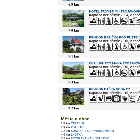
6,9 km
HOTEL TROYER **** TROJANOVI
Kapacita bez přistýlek: 54, v cen
7,0 km
PENZION BABIČKA POD PUSTEV
Kapacita bez přistýlek: 18, v cen
7,1 km
CHALUPA TROJANKA TROJANOV
Kapacita bez přistýlek: 10, v cen
7,3 km
PENZION BAŠKA VODA CZ
Kapacita bez přistýlek: 10, v cen
9,2 km
Města a obce
1,8 km
ČELADNÁ
1,9 km
PSTRUŽÍ
3,2 km
KUNČICE POD ONDŘEJNÍKEM
4,9 km
LHOTKA
5,2 km
FRÝDLANT NAD OSTRAVICÍ