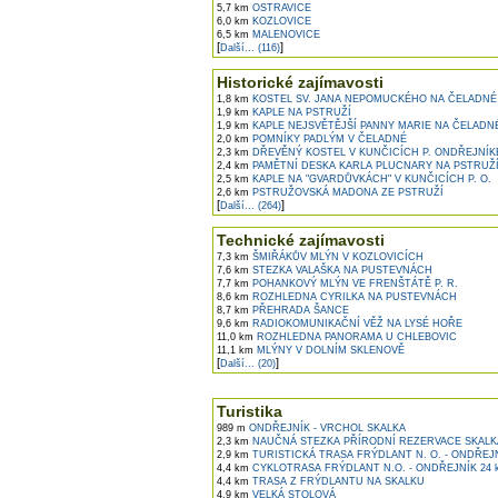
5,7 km
OSTRAVICE
6,0 km
KOZLOVICE
6,5 km
MALENOVICE
[
]
Další... (116)
Historické zajímavosti
1,8 km
KOSTEL SV. JANA NEPOMUCKÉHO NA ČELADNÉ
1,9 km
KAPLE NA PSTRUŽÍ
1,9 km
KAPLE NEJSVĚTĚJŠÍ PANNY MARIE NA ČELADN
2,0 km
POMNÍKY PADLÝM V ČELADNÉ
2,3 km
DŘEVĚNÝ KOSTEL V KUNČICÍCH P. ONDŘEJNÍ
2,4 km
PAMĚTNÍ DESKA KARLA PLUCNARY NA PSTRUŽ
2,5 km
KAPLE NA "GVARDŮVKÁCH" V KUNČICÍCH P. O.
2,6 km
PSTRUŽOVSKÁ MADONA ZE PSTRUŽÍ
[
]
Další... (264)
Technické zajímavosti
7,3 km
ŠMIŘÁKŮV MLÝN V KOZLOVICÍCH
7,6 km
STEZKA VALAŠKA NA PUSTEVNÁCH
7,7 km
POHANKOVÝ MLÝN VE FRENŠTÁTĚ P. R.
8,6 km
ROZHLEDNA CYRILKA NA PUSTEVNÁCH
8,7 km
PŘEHRADA ŠANCE
9,6 km
RADIOKOMUNIKAČNÍ VĚŽ NA LYSÉ HOŘE
11,0 km
ROZHLEDNA PANORAMA U CHLEBOVIC
11,1 km
MLÝNY V DOLNÍM SKLENOVĚ
[
]
Další... (20)
Turistika
989 m
ONDŘEJNÍK - VRCHOL SKALKA
2,3 km
NAUČNÁ STEZKA PŘÍRODNÍ REZERVACE SKALKA
2,9 km
TURISTICKÁ TRASA FRÝDLANT N. O. - ONDŘEJ
4,4 km
CYKLOTRASA FRÝDLANT N.O. - ONDŘEJNÍK 24 
4,4 km
TRASA Z FRÝDLANTU NA SKALKU
4,9 km
VELKÁ STOLOVÁ