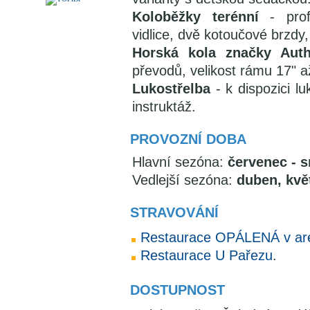
Koloběžky terénní
- profe
vidlice, dvě kotoučové brzdy
Horská kola značky Auth
převodů, velikost rámu 17" a
Lukostřelba
- k dispozici l
instruktáž.
PROVOZNÍ DOBA
Hlavní sezóna:
červenec - 
Vedlejší sezóna:
duben, květ
STRAVOVÁNÍ
Restaurace OPÁLENÁ v areá
Restaurace U Pařezu
.
DOSTUPNOST