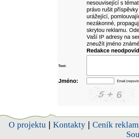
nesouvisející s téma
právo rušit příspěvky
urážející, pomlouvají
nezákonné, propagujíc
skrytou reklamu. Od
Vaší IP adresy na se
zneužít jméno známé
Redakce neodpovídá
Text:
Jméno:
Email (nepovin
O projektu
|
Kontakty
|
Ceník reklam
Sou