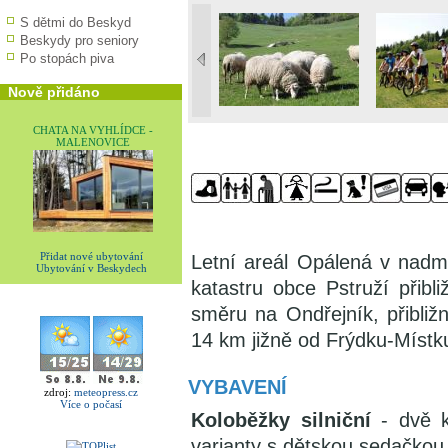
S dětmi do Beskyd
Beskydy pro seniory
Po stopách piva
Nově přidáno
CHATA NA VYHLÍDCE -
MALENOVICE
Přidat nové ubytování
Letní areál Opálená v nad
Ubytování v Beskydech
katastru obce Pstruží při
směru na Ondřejník, přibliž
14 km jižně od Frýdku-Místk
VYBAVENÍ
zdroj:
meteopress.cz
Více o počasí
Koloběžky silniční
- dvě k
varianty s dětskou sedačkou