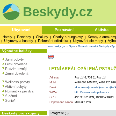
Beskydy.cz
Ubytování
Poznávání
Aktivita
Hotely
Penziony
Chalupy
Chatky a bungalovy
Kempy a autokem
|
|
|
|
Ubytovny a hostely
Rekreační střediska
Ubytování dle mapy
Výho
|
|
|
|
www.beskydy.cz
-
Sport
-
Moravskoslezské Beskydy
-
Spo
Výhodné balíčky
Jarní pobyty
Letní dovolená
LETNÍ AREÁL OPÁLENÁ PSTRUŽ
Podzim levněji
Zimní dovolená
Adresa:
Pstruží 8, 739 11 Pstruží
Wellness pobyty
Mobil:
+420 604 945 578, +420 725 828
Aktivní pobyty
Email:
skiopalena(zavináč)seznam(teč
Romantika pro dva
WWW:
http://www.areal-opalena.cz
S dětmi
GPS:
49°33'16,230"N, 18°18'52,040"E
Senioři
Odpovědná osoba:
Mikeska Petr
Beskydy pro skupiny
Fotografie (6)