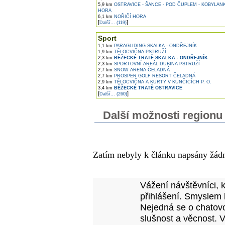
5,9 km
OSTRAVICE - ŠANCE - POD ČUPLEM - KOBYLANK
HORA
6,1 km
NOŘIČÍ HORA
[
]
Další... (119)
Sport
1,1 km
PARAGLIDING SKALKA - ONDŘEJNÍK
1,9 km
TĚLOCVIČNA PSTRUŽÍ
2,3 km
BĚŽECKÉ TRATĚ SKALKA - ONDŘEJNÍK
2,3 km
SPORTOVNÍ AREÁL DUBINA PSTRUŽÍ
2,7 km
SNOW ARENA ČELADNÁ
2,7 km
PROSPER GOLF RESORT ČELADNÁ
2,9 km
TĚLOCVIČNA A KURTY V KUNČICÍCH P. O.
3,4 km
BĚŽECKÉ TRATĚ OSTRAVICE
[
]
Další... (260)
Další možnosti regionu .
Komentáře k článku
Zatím nebyly k článku napsány žád
Přidejte vlastní komentář
Vážení návštěvníci, 
přihlášení. Smyslem 
Nejedná se o chatovo
slušnost a věcnost. 