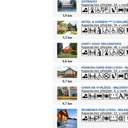
OSTRAVICÍ
Kapacita bez přistýlek: 26, v cen
5,0 km
HOTEL & GARDEN **** U HOLUBŮ
Kapacita bez přistýlek: 34, v cen
5,3 km
CHATY OAZA TROJANOVICE
Kapacita bez přistýlek: 48, v cen
6,6 km
PENSION CHATA POD LYSOU - 
Kapacita bez přistýlek: 24, v cen
6,7 km
CHATA NA VYHLÍDCE - MALENOV
Kapacita bez přistýlek: 4, v ceně
6,7 km
ROUBENKA POD LYSOU - MALE
Kapacita bez přistýlek: 12, v cen