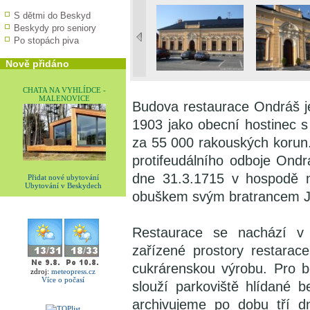
S dětmi do Beskyd
Beskydy pro seniory
Po stopách piva
Nově přidáno
CHATA NA VYHLÍDCE -
MALENOVICE
Budova restaurace Ondráš j
1903 jako obecní hostinec
za 55 000 rakouských korun.
protifeudálního odboje Ondr
dne 31.3.1715 v hospodě na
Přidat nové ubytování
Ubytování v Beskydech
obuškem svým bratrancem 
Restaurace se nachází v 
zařízené prostory restarac
cukrárenskou výrobu. Pro b
zdroj:
meteopress.cz
Více o počasí
slouží parkoviště hlídané
archivujeme po dobu tří d