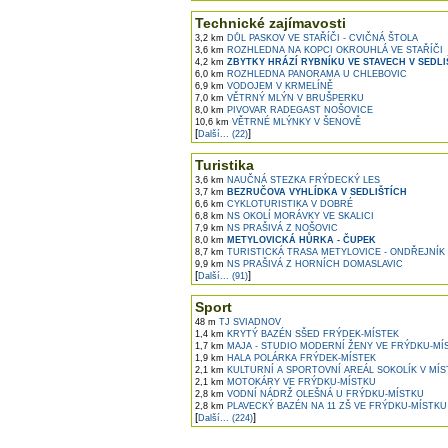
Technické zajímavosti
3,2 km
DŮL PASKOV VE STAŘÍČI - CVIČNÁ ŠTOLA
3,6 km
ROZHLEDNA NA KOPCI OKROUHLÁ VE STAŘÍČI
4,2 km
ZBYTKY HRÁZÍ RYBNÍKU VE STAVECH V SEDLI
6,0 km
ROZHLEDNA PANORAMA U CHLEBOVIC
6,9 km
VODOJEM V KRMELÍNĚ
7,0 km
VĚTRNÝ MLÝN V BRUŠPERKU
8,0 km
PIVOVAR RADEGAST NOŠOVICE
10,6 km
VĚTRNÉ MLÝNKY V ŠENOVĚ
[
]
Další... (22)
Turistika
3,6 km
NAUČNÁ STEZKA FRÝDECKÝ LES
3,7 km
BEZRUČOVA VYHLÍDKA V SEDLIŠTÍCH
6,6 km
CYKLOTURISTIKA V DOBRÉ
6,8 km
NS OKOLÍ MORÁVKY VE SKALICI
7,9 km
NS PRAŠIVÁ Z NOŠOVIC
8,0 km
METYLOVICKÁ HŮRKA - ČUPEK
8,7 km
TURISTICKÁ TRASA METYLOVICE - ONDŘEJNÍK
9,9 km
NS PRAŠIVÁ Z HORNÍCH DOMASLAVIC
[
]
Další... (91)
Sport
48 m
TJ SVIADNOV
1,4 km
KRYTÝ BAZÉN SŠED FRÝDEK-MÍSTEK
1,7 km
MAJA - STUDIO MODERNÍ ŽENY VE FRÝDKU-MÍ
1,9 km
HALA POLÁRKA FRÝDEK-MÍSTEK
2,1 km
KULTURNÍ A SPORTOVNÍ AREÁL SOKOLÍK V MÍ
2,1 km
MOTOKÁRY VE FRÝDKU-MÍSTKU
2,8 km
VODNÍ NÁDRŽ OLEŠNÁ U FRÝDKU-MÍSTKU
2,8 km
PLAVECKÝ BAZÉN NA 11 ZŠ VE FRÝDKU-MÍSTKU
[
]
Další... (224)