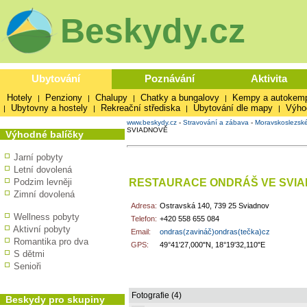
Beskydy.cz
Ubytování
Poznávání
Aktivita
Hotely
Penziony
Chalupy
Chatky a bungalovy
Kempy a autokem
|
|
|
|
Ubytovny a hostely
Rekreační střediska
Ubytování dle mapy
Výho
|
|
|
|
www.beskydy.cz
-
Stravování a zábava
-
Moravskoslezsk
SVIADNOVĚ
Výhodné balíčky
Jarní pobyty
Letní dovolená
RESTAURACE ONDRÁŠ VE SVI
Podzim levněji
Zimní dovolená
Adresa:
Ostravská 140, 739 25 Sviadnov
Wellness pobyty
Telefon:
+420 558 655 084
Aktivní pobyty
Email:
ondras(zavináč)ondras(tečka)cz
Romantika pro dva
GPS:
49°41'27,000"N, 18°19'32,110"E
S dětmi
Senioři
Fotografie (4)
Beskydy pro skupiny