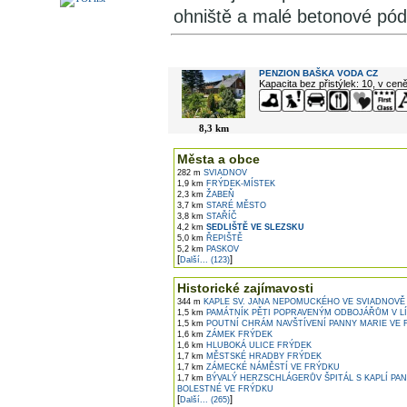
ohniště a malé betonové pód
V okolí najdete ...
PENZION BAŠKA VODA CZ
Kapacita bez přistýlek: 10, v cen
8,3 km
Města a obce
282 m
SVIADNOV
1,9 km
FRÝDEK-MÍSTEK
2,3 km
ŽABEŇ
3,7 km
STARÉ MĚSTO
3,8 km
STAŘÍČ
4,2 km
SEDLIŠTĚ VE SLEZSKU
5,0 km
ŘEPIŠTĚ
5,2 km
PASKOV
[
]
Další... (123)
Historické zajímavosti
344 m
KAPLE SV. JANA NEPOMUCKÉHO VE SVIADNOVĚ
1,5 km
PAMÁTNÍK PĚTI POPRAVENÝM ODBOJÁŘŮM V L
1,5 km
POUTNÍ CHRÁM NAVŠTÍVENÍ PANNY MARIE VE
1,6 km
ZÁMEK FRÝDEK
1,6 km
HLUBOKÁ ULICE FRÝDEK
1,7 km
MĚSTSKÉ HRADBY FRÝDEK
1,7 km
ZÁMECKÉ NÁMĚSTÍ VE FRÝDKU
1,7 km
BÝVALÝ HERZSCHLÁGERŮV ŠPITÁL S KAPLÍ PA
BOLESTNÉ VE FRÝDKU
[
]
Další... (265)