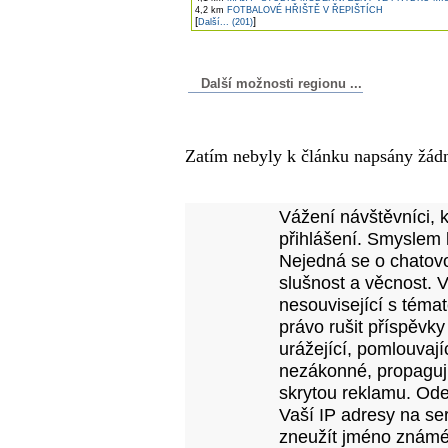
4,2 km
FOTBALOVÉ HŘIŠTĚ V ŘEPIŠTÍCH
[
]
Další... (201)
Další možnosti regionu ...
Komentáře k článku
Zatím nebyly k článku napsány žád
Přidejte vlastní komentář
Vážení návštěvníci, 
přihlášení. Smyslem 
Nejedná se o chatovo
slušnost a věcnost. 
nesouvisející s téma
právo rušit příspěvky
urážející, pomlouvají
nezákonné, propagujíc
skrytou reklamu. Od
Vaší IP adresy na se
zneužít jméno známé