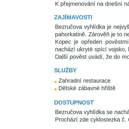
K přejmenování na dnešní náz
ZAJÍMAVOSTI
Bezručova vyhlídka je nejvy
pahorkatině. Zárověň je to n
Kopec je opředen pověstmi
nachází ukryté spící vojsko
Další pověst uvádí, že do mo
SLUŽBY
Zahradní restaurace
Dětské zábavné hřiště
DOSTUPNOST
Bezručova vyhlídka se nachá
Prochází zde cyklostezka č. 