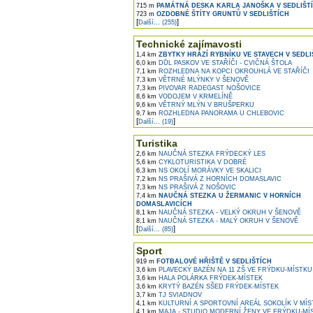
715 m
PAMÁTNÁ DESKA KARLA JANOŠKA V SEDLIŠT
723 m
OZDOBNÉ ŠTÍTY GRUNTŮ V SEDLIŠTÍCH
[
]
Další... (255)
Technické zajímavosti
1,4 km
ZBYTKY HRÁZÍ RYBNÍKU VE STAVECH V SEDLI
6,0 km
DŮL PASKOV VE STAŘÍČI - CVIČNÁ ŠTOLA
7,1 km
ROZHLEDNA NA KOPCI OKROUHLÁ VE STAŘÍČI
7,3 km
VĚTRNÉ MLÝNKY V ŠENOVĚ
7,3 km
PIVOVAR RADEGAST NOŠOVICE
8,6 km
VODOJEM V KRMELÍNĚ
9,6 km
VĚTRNÝ MLÝN V BRUŠPERKU
9,7 km
ROZHLEDNA PANORAMA U CHLEBOVIC
[
]
Další... (19)
Turistika
2,6 km
NAUČNÁ STEZKA FRÝDECKÝ LES
5,6 km
CYKLOTURISTIKA V DOBRÉ
6,3 km
NS OKOLÍ MORÁVKY VE SKALICI
7,2 km
NS PRAŠIVÁ Z HORNÍCH DOMASLAVIC
7,3 km
NS PRAŠIVÁ Z NOŠOVIC
7,4 km
NAUČNÁ STEZKA U ŽERMANIC V HORNÍCH
DOMASLAVICÍCH
8,1 km
NAUČNÁ STEZKA - VELKÝ OKRUH V ŠENOVĚ
8,1 km
NAUČNÁ STEZKA - MALÝ OKRUH V ŠENOVĚ
[
]
Další... (85)
Sport
919 m
FOTBALOVÉ HŘIŠTĚ V SEDLIŠTÍCH
3,6 km
PLAVECKÝ BAZÉN NA 11 ZŠ VE FRÝDKU-MÍSTKU
3,6 km
HALA POLÁRKA FRÝDEK-MÍSTEK
3,6 km
KRYTÝ BAZÉN SŠED FRÝDEK-MÍSTEK
3,7 km
TJ SVIADNOV
4,1 km
KULTURNÍ A SPORTOVNÍ AREÁL SOKOLÍK V MÍ
4,1 km
MAJA - STUDIO MODERNÍ ŽENY VE FRÝDKU-MÍ