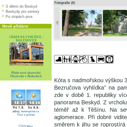
Fotografie (8)
S dětmi do Beskyd
Beskydy pro seniory
Po stopách piva
Nově přidáno
CHATA NA VYHLÍDCE -
MALENOVICE
Přidat nové ubytování
Ubytování v Beskydech
Kóta s nadmořskou výškou 3
Bezručova vyhlídka" na pam
zde v době 1. republiky víc
panorama Beskyd. Z vrcholu 
téměř až k Těšínu. Na sev
zdroj:
meteopress.cz
Více o počasí
aglomerace. Při dobré vidit
směrem k jihu se roprostírá