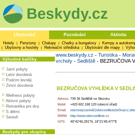
Beskydy.cz
Ubytování
Poznávání
Aktivita
Hotely
Penziony
Chalupy
Chatky a bungalovy
Kempy a autokem
|
|
|
|
Ubytovny a hostely
Rekreační střediska
Ubytování dle mapy
Výho
|
|
|
|
www.beskydy.cz
-
Turistika
-
Mora
Výhodné balíčky
vrcholy
-
Sedliště
-
BEZRUČOVA V
Jarní pobyty
Letní dovolená
Podzim levněji
Zimní dovolená
BEZRUČOVA VYHLÍDKA V SEDLI
Wellness pobyty
Adresa:
739 36 Sedliště ve Slezsku
Aktivní pobyty
Mobil:
+420 602 168 120 (obecní úřad)
Romantika pro dva
Email:
starosta(zavináč)obecsedliste(tečka)cz;obe.
S dětmi
WWW:
http://www.obecsedliste.cz
Senioři
GPS:
49°42'46,281"N, 18°21'48,477"E
Beskydy pro skupiny