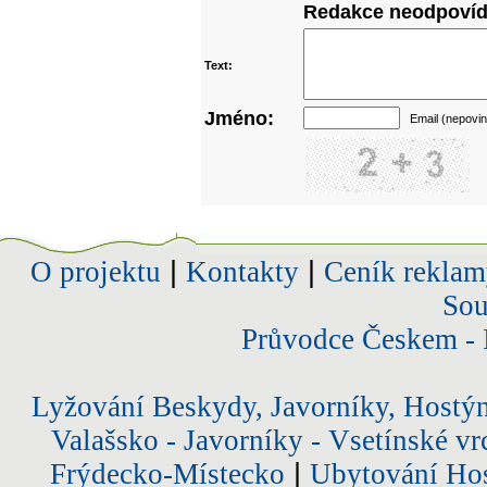
Redakce neodpovídá
Text:
Jméno:
Email (nepovin
O projektu
|
Kontakty
|
Ceník reklam
Sou
Průvodce Českem - 
Lyžování Beskydy, Javorníky, Hostý
Valašsko - Javorníky - Vsetínské vr
Frýdecko-Místecko
|
Ubytování Hos