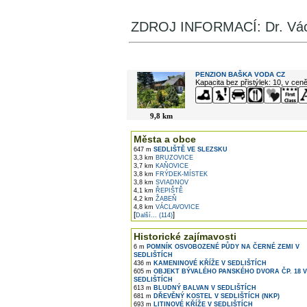
ZDROJ INFORMACÍ: Dr. Vác
V okolí najdete ...
PENZION BAŠKA VODA CZ
Kapacita bez přistýlek: 10, v cen
9,8 km
Města a obce
647 m
SEDLIŠTĚ VE SLEZSKU
3,3 km
BRUZOVICE
3,7 km
KAŇOVICE
3,8 km
FRÝDEK-MÍSTEK
3,8 km
SVIADNOV
4,1 km
ŘEPIŠTĚ
4,2 km
ŽABEŇ
4,8 km
VÁCLAVOVICE
[
]
Další... (114)
Historické zajímavosti
6 m
POMNÍK OSVOBOZENÉ PŮDY NA ČERNÉ ZEMI V
SEDLIŠTÍCH
436 m
KAMENINOVÉ KŘÍŽE V SEDLIŠTÍCH
605 m
OBJEKT BÝVALÉHO PANSKÉHO DVORA ČP. 18 V
SEDLIŠTÍCH
613 m
BLUDNÝ BALVAN V SEDLIŠTÍCH
681 m
DŘEVĚNÝ KOSTEL V SEDLIŠTÍCH (NKP)
693 m
LITINOVÉ KŘÍŽE V SEDLIŠTÍCH