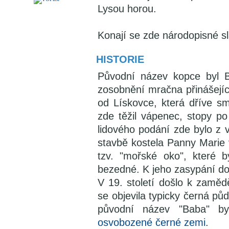
Lysou horou.
Konají se zde národopisné sl
HISTORIE
Původní název kopce byl B
zosobnění mračna přinášejí
od Lískovce, která dříve sm
zde těžil vápenec, stopy po
lidového podání zde bylo z 
stavbě kostela Panny Marie
tzv. "mořské oko", které 
bezedné. K jeho zasypání doš
V 19. století došlo k zaměd
se objevila typicky černá pů
původní název "Baba" b
osvobozené černé zemi
.