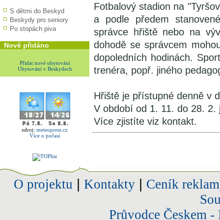
Fotbalový stadion na "Tyršo
S dětmi do Beskyd
a podle předem stanovené
Beskydy pro seniory
Po stopách piva
správce hřiště nebo na vý
dohodě se správcem mohou z
Nově přidáno
dopoledních hodinách. Sport
Přidat nové ubytování
trenéra, popř. jiného pedago
Ubytování v Beskydech
Hřiště je přístupné denně v 
V období od 1. 11. do 28. 2. 
Více zjistíte viz kontakt.
zdroj:
meteopress.cz
Více o počasí
O projektu
|
Kontakty
|
Ceník reklam
Sou
Průvodce Českem - 