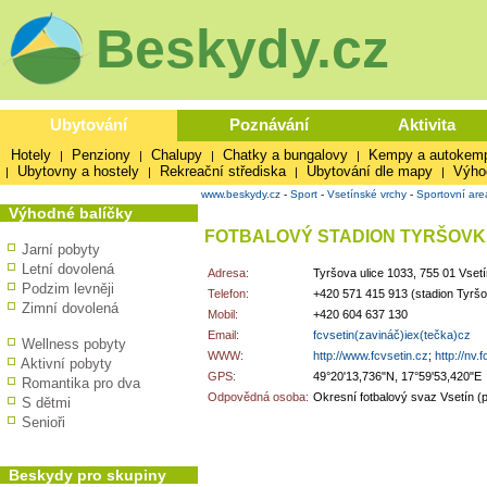
Beskydy.cz
Ubytování
Poznávání
Aktivita
Hotely
Penziony
Chalupy
Chatky a bungalovy
Kempy a autokem
|
|
|
|
Ubytovny a hostely
Rekreační střediska
Ubytování dle mapy
Výho
|
|
|
|
www.beskydy.cz
-
Sport
-
Vsetínské vrchy
-
Sportovní are
Výhodné balíčky
FOTBALOVÝ STADION TYRŠOVKA
Jarní pobyty
Letní dovolená
Adresa:
Tyršova ulice 1033, 755 01 Vsetí
Podzim levněji
Telefon:
+420 571 415 913 (stadion Tyrš
Zimní dovolená
Mobil:
+420 604 637 130
Email:
fcvsetin(zavináč)iex(tečka)cz
Wellness pobyty
WWW:
http://www.fcvsetin.cz
;
http://nv.
Aktivní pobyty
GPS:
49°20'13,736"N, 17°59'53,420"E
Romantika pro dva
Odpovědná osoba:
Okresní fotbalový svaz Vsetín (
S dětmi
Senioři
Beskydy pro skupiny