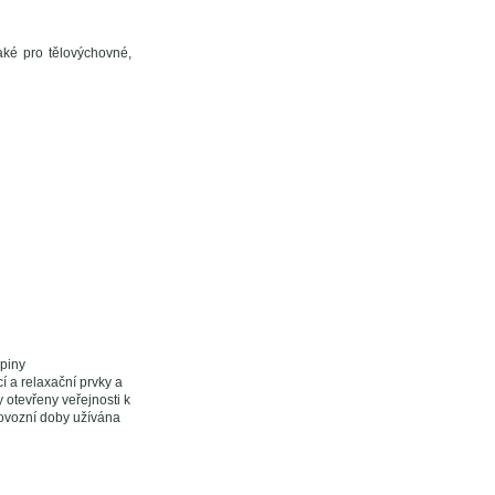
také pro tělovýchovné,
piny
í a relaxační prvky a
 otevřeny veřejnosti k
ovozní doby užívána