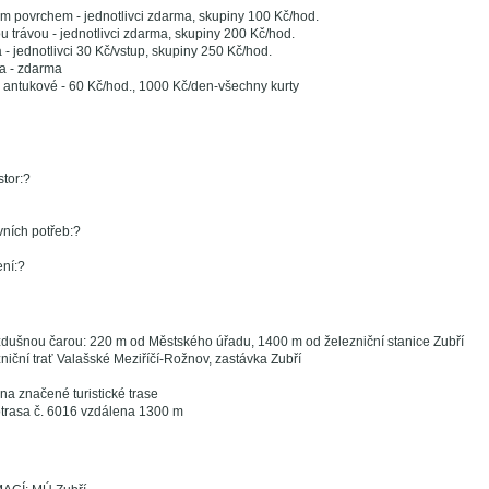
ým povrchem - jednotlivci zdarma, skupiny 100 Kč/hod.
u trávou - jednotlivci zdarma, skupiny 200 Kč/hod.
 - jednotlivci 30 Kč/vstup, skupiny 250 Kč/hod.
a - zdarma
y antukové - 60 Kč/hod., 1000 Kč/den-všechny kurty
tor:?
vních potřeb:?
ení:?
dušnou čarou: 220 m od Městského úřadu, 1400 m od železniční stanice Zubří
niční trať Valašské Meziříčí-Rožnov, zastávka Zubří
na značené turistické trase
otrasa č. 6016 vzdálena 1300 m