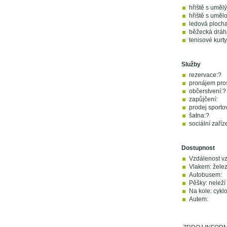
hřiště s uměl
hřiště s umělo
ledová plocha
běžecká dráh
tenisové kurt
Služby
rezervace:?
pronájem pros
občerstvení:?
zapůjčení:
prodej sporto
šatna:?
sociální zaříz
Dostupnost
Vzdálenost vz
Vlakem: želez
Autobusem:
Pěšky: neleží 
Na kole: cykl
Autem: