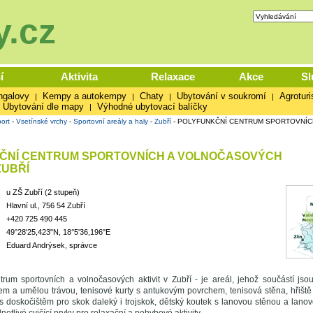
.cz
í
Aktivita
Relaxace
Akce
Sl
ngalovy
Kempy a autokempy
Chaty
Ubytování v soukromí
Agroturi
|
|
|
|
Ubytování dle mapy
Výhodné ubytovací balíčky
|
ort
-
Vsetínské vrchy
-
Sportovní areály a haly
-
Zubří
-
POLYFUNKČNÍ CENTRUM SPORTOVNÍC
ČNÍ CENTRUM SPORTOVNÍCH A VOLNOČASOVÝCH
ZUBŘÍ
u ZŠ Zubří (2 stupeň)
Hlavní ul., 756 54 Zubří
+420 725 490 445
49°28'25,423"N, 18°5'36,196"E
Eduard Andrýsek, správce
trum sportovních a volnočasových aktivit v Zubří - je areál, jehož součástí jso
 a umělou trávou, tenisové kurty s antukovým povrchem, tenisová stěna, hřiště 
 doskočištěm pro skok daleký i trojskok, dětský koutek s lanovou stěnou a lano