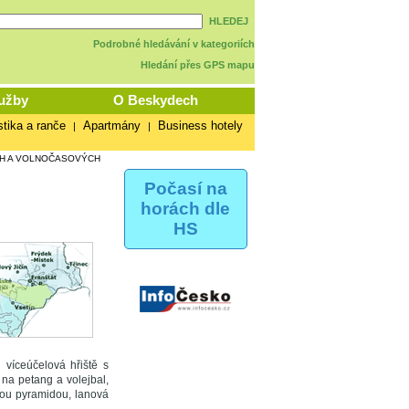
HLEDEJ
Podrobné hledávání v kategoriích
Hledání přes GPS mapu
užby
O Beskydech
stika a ranče
Apartmány
Business hotely
|
|
H A VOLNOČASOVÝCH
Počasí na
horách dle
HS
u víceúčelová hřiště s
na petang a volejbal,
vou pyramidou, lanová