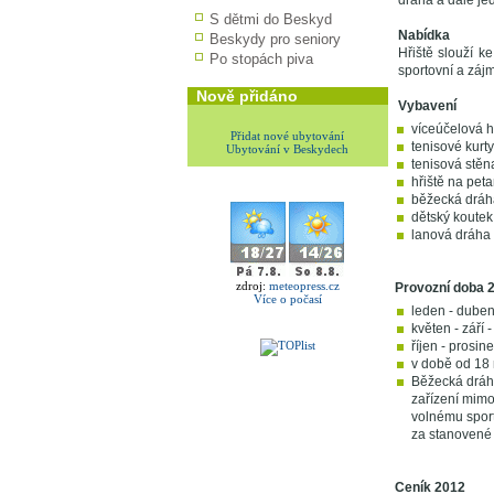
dráha a dále jed
S dětmi do Beskyd
Nabídka
Beskydy pro seniory
Hřiště slouží k
Po stopách piva
sportovní a záj
Nově přidáno
Vybavení
víceúčelová h
Přidat nové ubytování
tenisové kurt
Ubytování v Beskydech
tenisová stěn
hřiště na peta
běžecká dráha
dětský koutek
lanová dráha
zdroj:
meteopress.cz
Provozní doba 
Více o počasí
leden - duben
květen - září 
říjen - prosin
v době od 18
Běžecká dráha
zařízení mimo
volnému sport
za stanovené 
Ceník 2012