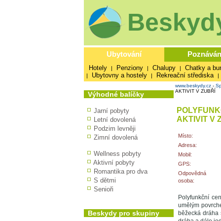
Beskydy
Ubytování
Poznáván
Hotely
Penziony
Chalupy
Chatky a bu
|
|
|
Ubytovny a hostely
Rekreační střediska
|
|
|
www.beskydy.cz
-
Sp
AKTIVIT V ZUBŘÍ
Výhodné balíčky
POLYFUNK
Jarní pobyty
AKTIVIT V 
Letní dovolená
Podzim levněji
Místo:
Zimní dovolená
Adresa:
Wellness pobyty
Mobil:
Aktivní pobyty
GPS:
Romantika pro dva
Odpovědná
S dětmi
osoba:
Senioři
Polyfunkční cen
umělým povrchem
Beskydy pro skupiny
běžecká dráha s