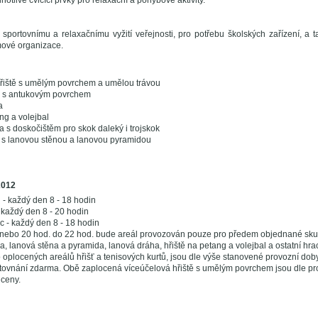
notlivé cvičící prvky pro relaxační a pohybové aktivity.
e sportovnímu a relaxačnímu vyžití veřejnosti, pro potřebu školských zařízení, a 
mové organizace.
řiště s umělým povrchem a umělou trávou
y s antukovým povrchem
a
ng a volejbal
 s doskočištěm pro skok daleký i trojskok
 s lanovou stěnou a lanovou pyramidou
2012
 - každý den 8 - 18 hodin
- každý den 8 - 20 hodin
ec - každý den 8 - 18 hodin
 nebo 20 hod. do 22 hod. bude areál provozován pouze pro předem objednané sku
, lanová stěna a pyramida, lanová dráha, hřiště na petang a volejbal a ostatní hrac
 oplocených areálů hřišť a tenisových kurtů, jsou dle výše stanovené provozní doby
ovnání zdarma. Obě zaplocená víceúčelová hřiště s umělým povrchem jsou dle pr
ceny.