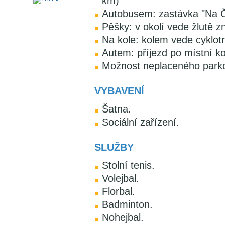
km)
Autobusem: zastávka "Na Č
Pěšky: v okolí vede žlutě 
Na kole: kolem vede cyklot
Autem: příjezd po místní k
Možnost neplaceného park
VYBAVENÍ
Šatna.
Sociální zařízení.
SLUŽBY
Stolní tenis.
Volejbal.
Florbal.
Badminton.
Nohejbal.