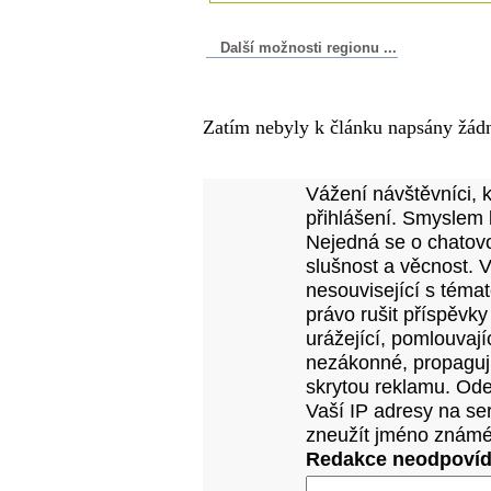
Další možnosti regionu ...
Komentáře k článku
Zatím nebyly k článku napsány žád
Přidejte vlastní komentář
Vážení návštěvníci, 
přihlášení. Smyslem 
Nejedná se o chatovo
slušnost a věcnost. 
nesouvisející s téma
právo rušit příspěvky
urážející, pomlouvají
nezákonné, propagujíc
skrytou reklamu. Od
Vaší IP adresy na se
zneužít jméno známé
Redakce neodpovídá