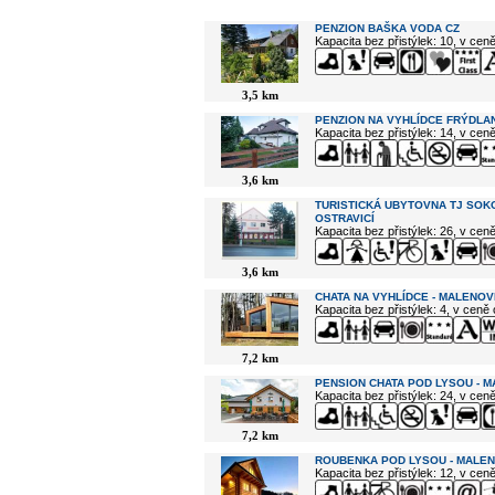
V okolí najdete ...
PENZION BAŠKA VODA CZ
Kapacita bez přistýlek: 10, v cen
3,5 km
PENZION NA VYHLÍDCE FRÝDLAN
Kapacita bez přistýlek: 14, v cen
3,6 km
TURISTICKÁ UBYTOVNA TJ SOK
OSTRAVICÍ
Kapacita bez přistýlek: 26, v cen
3,6 km
CHATA NA VYHLÍDCE - MALENOV
Kapacita bez přistýlek: 4, v ceně
7,2 km
PENSION CHATA POD LYSOU - 
Kapacita bez přistýlek: 24, v cen
7,2 km
ROUBENKA POD LYSOU - MALE
Kapacita bez přistýlek: 12, v cen