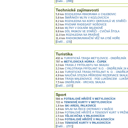
[
]
Další... (268)
Technické zajímavosti
5,8 km
ROZHLEDNA PANORAMA U CHLEBOVIC
5,8 km
ŠMIŘÁKŮV MLÝN V KOZLOVICÍCH
8,2 km
ROZHLEDNA NA KOPCI OKROUHLÁ VE STAŘÍČI
8,3 km
PIVOVAR RADEGAST NOŠOVICE
8,8 km
MLÝNY V DOLNÍM SKLENOVĚ
9,8 km
DŮL PASKOV VE STAŘÍČI - CVIČNÁ ŠTOLA
11,0 km
ROZHLEDNA NA PRAŠIVÉ
11,4 km
RADIOKOMUNIKAČNÍ VĚŽ NA LYSÉ HOŘE
[
]
Další... (23)
Turistika
432 m
TURISTICKÁ TRASA METYLOVICE - ONDŘEJNÍK
797 m
METYLOVICKÁ HŮRKA - ČUPEK
3,3 km
TRASA Z FRÝDLANTU NA SKALKU
3,3 km
CYKLOTRASA FRÝDLANT N.O. - ONDŘEJNÍK 24 
4,1 km
TURISTICKÁ TRASA FRÝDLANT N. O. - ONDŘEJ
4,9 km
NAUČNÁ STEZKA PŘÍRODNÍ REZERVACE SKALKA
6,9 km
TRASA MALENOVICE - POD LUKŠINCEM - LUKŠI
7,5 km
ONDŘEJNÍK - VRCHOL SKALKA
[
]
Další... (107)
Sport
594 m
FOTBALOVÉ HŘIŠTĚ V METYLOVICÍCH
722 m
TENISOVÉ KURTY V METYLOVICÍCH
1,6 km
SKI AREÁL PALKOVICE
1,8 km
SPLAV NA ŘECE OSTRAVICI V BAŠCE
2,0 km
FOTBALOVÉ HŘIŠTĚ A TENISOVÝ KURT V PRŽN
2,5 km
TĚLOCVIČNA V PALKOVICÍCH
2,5 km
FOTBALOVÉ HŘIŠTĚ V PALKOVICÍCH
2,5 km
TENISOVÉ KURTY V PALKOVICÍCH
[
]
Další... (257)