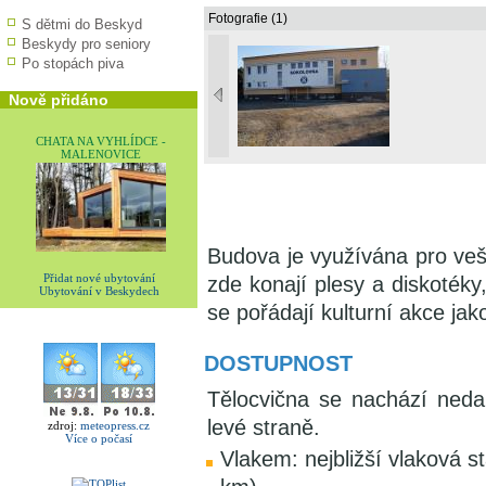
Fotografie (1)
S dětmi do Beskyd
Beskydy pro seniory
Po stopách piva
Nově přidáno
CHATA NA VYHLÍDCE -
MALENOVICE
Budova je využívána pro veš
Přidat nové ubytování
zde konají plesy a diskotéky,
Ubytování v Beskydech
se pořádají kulturní akce jak
DOSTUPNOST
Tělocvična se nachází nedal
levé straně.
zdroj:
meteopress.cz
Více o počasí
Vlakem: nejbližší vlaková s