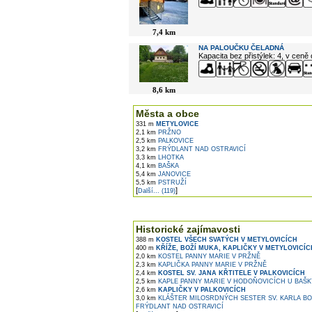
7,4 km
NA PALOUČKU ČELADNÁ
Kapacita bez přistýlek: 4, v ceně
8,6 km
Města a obce
331 m
METYLOVICE
2,1 km
PRŽNO
2,5 km
PALKOVICE
3,2 km
FRÝDLANT NAD OSTRAVICÍ
3,3 km
LHOTKA
4,1 km
BAŠKA
5,4 km
JANOVICE
5,5 km
PSTRUŽÍ
[
]
Další... (119)
Historické zajímavosti
388 m
KOSTEL VŠECH SVATÝCH V METYLOVICÍCH
400 m
KŘÍŽE, BOŽÍ MUKA, KAPLIČKY V METYLOVICÍC
2,0 km
KOSTEL PANNY MARIE V PRŽNĚ
2,3 km
KAPLIČKA PANNY MARIE V PRŽNĚ
2,4 km
KOSTEL SV. JANA KŘTITELE V PALKOVICÍCH
2,5 km
KAPLE PANNY MARIE V HODOŇOVICÍCH U BAŠK
2,6 km
KAPLIČKY V PALKOVICÍCH
3,0 km
KLÁŠTER MILOSRDNÝCH SESTER SV. KARLA B
FRÝDLANT NAD OSTRAVICÍ