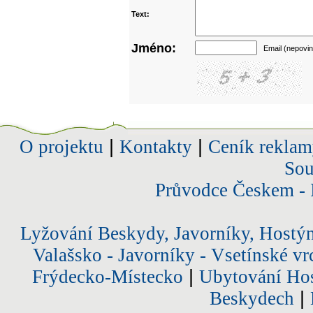
Text:
Jméno:
Email (nepovin
O projektu
|
Kontakty
|
Ceník reklam
Sou
Průvodce Českem - 
Lyžování Beskydy, Javorníky, Hostý
Valašsko - Javorníky - Vsetínské vr
Frýdecko-Místecko
|
Ubytování Hos
Beskydech
|