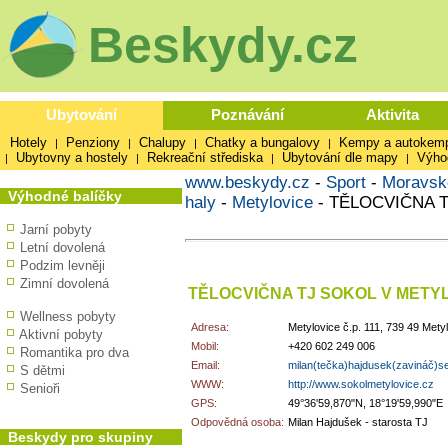
Beskydy.cz
Ubytování
Poznávání
Aktivita
Hotely
Penziony
Chalupy
Chatky a bungalovy
Kempy a autokem
|
|
|
|
Ubytovny a hostely
Rekreační střediska
Ubytování dle mapy
Výho
|
|
|
|
www.beskydy.cz
-
Sport
-
Moravsk
Výhodné balíčky
haly
-
Metylovice
-
TĚLOCVIČNA T
Jarní pobyty
Letní dovolená
Podzim levněji
Zimní dovolená
TĚLOCVIČNA TJ SOKOL V METY
Wellness pobyty
Adresa:
Metylovice č.p. 111, 739 49 Mety
Aktivní pobyty
Mobil:
+420 602 249 006
Romantika pro dva
Email:
milan(tečka)hajdusek(zavináč)s
S dětmi
WWW:
http://www.sokolmetylovice.cz
Senioři
GPS:
49°36'59,870"N, 18°19'59,990"E
Odpovědná osoba:
Milan Hajdušek - starosta TJ
Beskydy pro skupiny