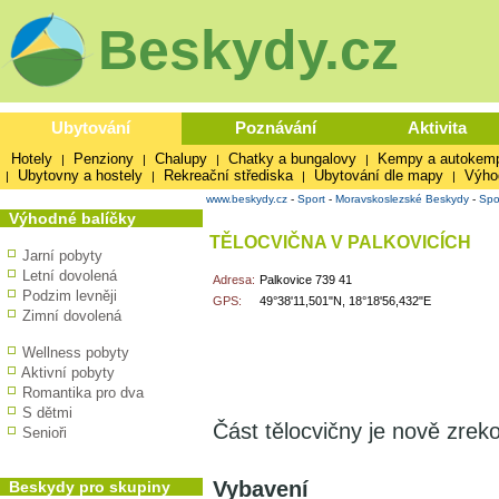
Beskydy.cz
Ubytování
Poznávání
Aktivita
Hotely
Penziony
Chalupy
Chatky a bungalovy
Kempy a autokem
|
|
|
|
Ubytovny a hostely
Rekreační střediska
Ubytování dle mapy
Výho
|
|
|
|
www.beskydy.cz
-
Sport
-
Moravskoslezské Beskydy
-
Spo
Výhodné balíčky
TĚLOCVIČNA V PALKOVICÍCH
Jarní pobyty
Letní dovolená
Adresa:
Palkovice 739 41
Podzim levněji
GPS:
49°38'11,501"N, 18°18'56,432"E
Zimní dovolená
Wellness pobyty
Aktivní pobyty
Romantika pro dva
S dětmi
Část tělocvičny je nově zrek
Senioři
Vybavení
Beskydy pro skupiny