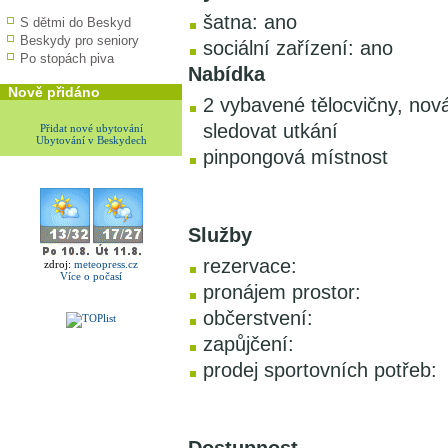
šatna: ano
S dětmi do Beskyd
Beskydy pro seniory
sociální zařízení: ano
Po stopách piva
Nabídka
Nově přidáno
2 vybavené tělocvičny, no
sledovat utkání
Přidat nové ubytování
Ubytování v Beskydech
pinpongová místnost
Služby
rezervace:
zdroj:
meteopress.cz
Více o počasí
pronájem prostor:
občerstvení:
zapůjčení:
prodej sportovních potřeb: