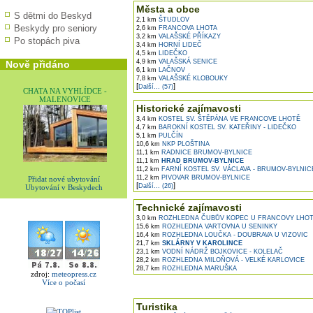
Města a obce
S dětmi do Beskyd
2,1 km
ŠTUDLOV
Beskydy pro seniory
2,6 km
FRANCOVA LHOTA
3,2 km
VALAŠSKÉ PŘÍKAZY
Po stopách piva
3,4 km
HORNÍ LIDEČ
4,5 km
LIDEČKO
4,9 km
VALAŠSKÁ SENICE
Nově přidáno
6,1 km
LAČNOV
7,8 km
VALAŠSKÉ KLOBOUKY
[
]
Další... (57)
CHATA NA VYHLÍDCE -
MALENOVICE
Historické zajímavosti
3,4 km
KOSTEL SV. ŠTĚPÁNA VE FRANCOVE LHOTĚ
4,7 km
BAROKNÍ KOSTEL SV. KATEŘINY - LIDEČKO
5,1 km
PULČÍN
10,6 km
NKP PLOŠTINA
11,1 km
RADNICE BRUMOV-BYLNICE
11,1 km
HRAD BRUMOV-BYLNICE
11,2 km
FARNÍ KOSTEL SV. VÁCLAVA - BRUMOV-BYLNIC
11,2 km
PIVOVAR BRUMOV-BYLNICE
Přidat nové ubytování
[
]
Další... (26)
Ubytování v Beskydech
Technické zajímavosti
3,0 km
ROZHLEDNA ČUBŮV KOPEC U FRANCOVY LHO
15,6 km
ROZHLEDNA VARTOVNA U SENINKY
16,4 km
ROZHLEDNA LOUČKA - DOUBRAVA U VIZOVIC
21,7 km
SKLÁRNY V KAROLINCE
23,1 km
VODNÍ NÁDRŽ BOJKOVICE - KOLELAČ
28,2 km
ROZHLEDNA MILOŇOVÁ - VELKÉ KARLOVICE
28,7 km
ROZHLEDNA MARUŠKA
zdroj:
meteopress.cz
Více o počasí
Turistika