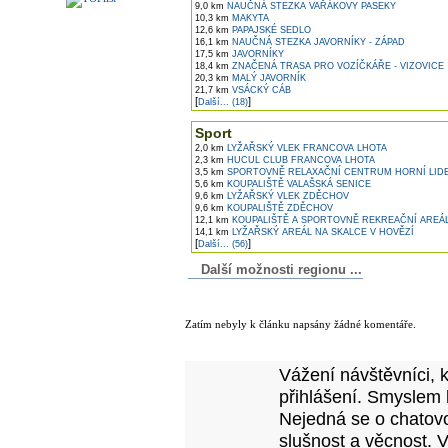
9,0 km
NAUČNÁ STEZKA VAŘÁKOVY PASEKY
10,3 km
MAKYTA
12,6 km
PAPAJSKÉ SEDLO
16,1 km
NAUČNÁ STEZKA JAVORNÍKY - ZÁPAD
17,5 km
JAVORNÍKY
18,4 km
ZNAČENÁ TRASA PRO VOZÍČKÁŘE - VIZOVICE
20,3 km
MALÝ JAVORNÍK
21,7 km
VSÁCKÝ CÁB
[
]
Další... (18)
Sport
2,0 km
LYŽAŘSKÝ VLEK FRANCOVA LHOTA
2,3 km
HUCUL CLUB FRANCOVA LHOTA
3,5 km
SPORTOVNĚ RELAXAČNÍ CENTRUM HORNÍ LID
5,6 km
KOUPALIŠTĚ VALAŠSKÁ SENICE
9,6 km
LYŽAŘSKÝ VLEK ZDĚCHOV
9,6 km
KOUPALIŠTĚ ZDĚCHOV
12,1 km
KOUPALIŠTĚ A SPORTOVNĚ REKREAČNÍ AREÁ
14,1 km
LYŽAŘSKÝ AREÁL NA SKALCE V HOVĚZÍ
[
]
Další... (56)
Další možnosti regionu ...
Komentáře k článku
Zatím nebyly k článku napsány žádné komentáře.
Přidejte vlastní komentář k tomuto článk
Vážení návštěvníci, 
přihlášení. Smyslem 
Nejedná se o chatovo
slušnost a věcnost. 