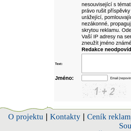
nesouvisející s téma
právo rušit příspěvky
urážející, pomlouvají
nezákonné, propagujíc
skrytou reklamu. Od
Vaší IP adresy na se
zneužít jméno známé
Redakce neodpovídá
Text:
Jméno:
Email (nepovin
O projektu
|
Kontakty
|
Ceník reklam
Sou