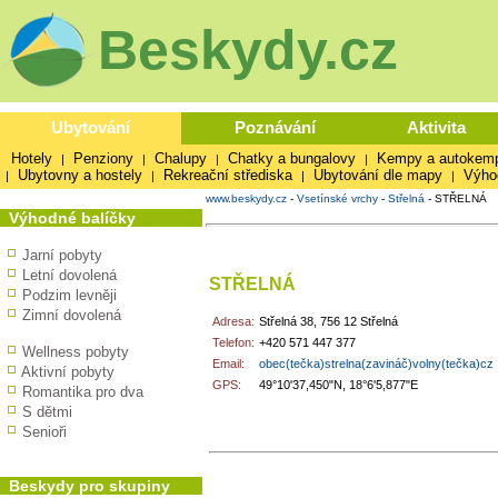
Beskydy.cz
Ubytování
Poznávání
Aktivita
Hotely
Penziony
Chalupy
Chatky a bungalovy
Kempy a autokem
|
|
|
|
Ubytovny a hostely
Rekreační střediska
Ubytování dle mapy
Výho
|
|
|
|
www.beskydy.cz
-
Vsetínské vrchy
-
Střelná
-
STŘELNÁ
Výhodné balíčky
Jarní pobyty
Letní dovolená
STŘELNÁ
Podzim levněji
Zimní dovolená
Adresa:
Střelná 38, 756 12 Střelná
Telefon:
+420 571 447 377
Wellness pobyty
Email:
obec(tečka)strelna(zavináč)volny(tečka)cz
Aktivní pobyty
GPS:
49°10'37,450"N, 18°6'5,877"E
Romantika pro dva
S dětmi
Senioři
V okolí najdete ...
Beskydy pro skupiny