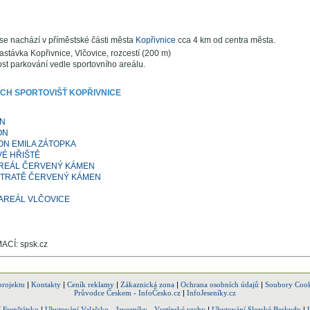
 se nachází v příměstské části města
Kopřivnice
cca 4 km od centra města.
stávka Kopřivnice, Vlčovice, rozcestí (200 m)
t parkování vedle sportovního areálu.
CH SPORTOVIŠŤ KOPŘIVNICE
N
ON
ON EMILA ZÁTOPKA
É HŘIŠTĚ
AREÁL ČERVENÝ KÁMEN
 TRATĚ ČERVENÝ KÁMEN
AREÁL VLČOVICE
CÍ: spsk.cz
projektu
|
Kontakty
|
Ceník reklamy
|
Zákaznická zona
|
Ochrana osobních údajů
|
Soubory Cook
Průvodce Českem - InfoČesko.cz
|
InfoJeseníky.cz
 Frenštátsko
|
Ubytování Valašsko - Javorníky - Vsetínské vrchy
|
Ubytování Slezské Beskydy
|