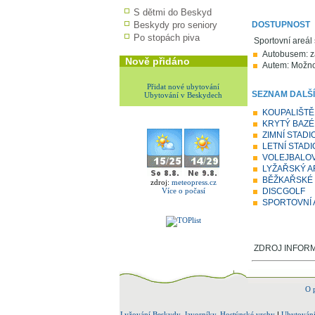
S dětmi do Beskyd
Beskydy pro seniory
DOSTUPNOST
Po stopách piva
Sportovní areál
Autobusem: za
Nově přidáno
Autem: Možnos
Přidat nové ubytování
SEZNAM DALŠÍ
Ubytování v Beskydech
KOUPALIŠTĚ
KRYTÝ BAZÉ
ZIMNÍ STADI
LETNÍ STADI
VOLEJBALOV
LYŽAŘSKÝ 
BĚŽKAŘSKÉ
zdroj:
meteopress.cz
Více o počasí
DISCGOLF
SPORTOVNÍ 
ZDROJ INFORMA
O 
Lyžování Beskydy, Javorníky, Hostýnské vrchy
|
Ubytování