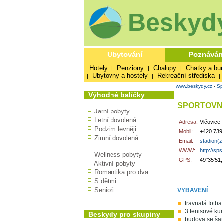
Beskydy
Ubytování
Poznáván
Hotely
Penziony
Chalupy
Chatky a bu
|
|
|
Ubytovny a hostely
Rekreační střediska
|
|
|
www.beskydy.cz
-
Sp
Výhodné balíčky
SPORTOVN
Jarní pobyty
Letní dovolená
Adresa:
Vlčovice 
Podzim levněji
Mobil:
+420 739
Zimní dovolená
Email:
stadion(
WWW:
http://sp
Wellness pobyty
GPS:
49°35'51
Aktivní pobyty
Romantika pro dva
S dětmi
Senioři
VYBAVENÍ
travnatá fotb
3 tenisové kur
Beskydy pro skupiny
budova se šat