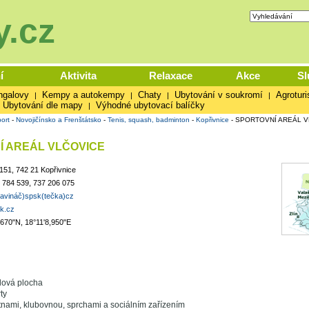
.cz
í
Aktivita
Relaxace
Akce
Sl
ngalovy
Kempy a autokempy
Chaty
Ubytování v soukromí
Agroturi
|
|
|
|
Ubytování dle mapy
Výhodné ubytovací balíčky
|
ort
-
Novojičínsko a Frenštátsko
-
Tenis, squash, badminton
-
Kopřivnice
-
SPORTOVNÍ AREÁL V
Í AREÁL VLČOVICE
151, 742 21 Kopřivnice
 784 539, 737 206 075
zavináč)spsk(tečka)cz
sk.cz
,670"N, 18°11'8,950"E
alová plocha
ty
nami, klubovnou, sprchami a sociálním zařízením