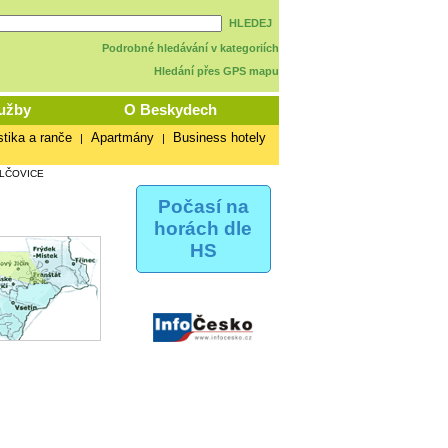
HLEDEJ
Podrobné hledávání v kategoriích
Hledání přes GPS mapu
užby
O Beskydech
stika a ranče
Apartmány
Business hotely
|
|
LČOVICE
Počasí na
horách dle
HS