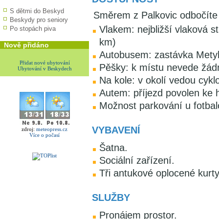
S dětmi do Beskyd
Směrem z Palkovic odbočíte 
Beskydy pro seniory
Vlakem: nejbližší vlaková s
Po stopách piva
km)
Nově přidáno
Autobusem: zastávka Metyl
Přidat nové ubytování
Pěšky: k místu nevede žád
Ubytování v Beskydech
Na kole: v okolí vedou cyk
Autem: příjezd povolen ke hř
Možnost parkování u fotbal
VYBAVENÍ
zdroj:
meteopress.cz
Více o počasí
Šatna.
Sociální zařízení.
Tři antukové oplocené kurty
SLUŽBY
Pronájem prostor.