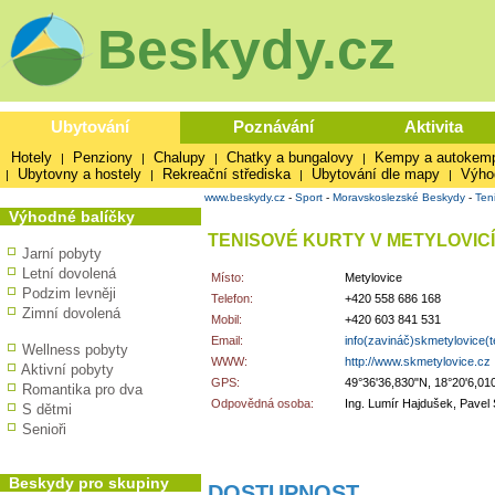
Beskydy.cz
Ubytování
Poznávání
Aktivita
Hotely
Penziony
Chalupy
Chatky a bungalovy
Kempy a autokem
|
|
|
|
Ubytovny a hostely
Rekreační střediska
Ubytování dle mapy
Výho
|
|
|
|
www.beskydy.cz
-
Sport
-
Moravskoslezské Beskydy
-
Ten
Výhodné balíčky
TENISOVÉ KURTY V METYLOVIC
Jarní pobyty
Letní dovolená
Místo:
Metylovice
Podzim levněji
Telefon:
+420 558 686 168
Zimní dovolená
Mobil:
+420 603 841 531
Email:
info(zavináč)skmetylovice(t
Wellness pobyty
WWW:
http://www.skmetylovice.cz
Aktivní pobyty
GPS:
49°36'36,830"N, 18°20'6,01
Romantika pro dva
Odpovědná osoba:
Ing. Lumír Hajdušek, Pavel
S dětmi
Senioři
Beskydy pro skupiny
DOSTUPNOST