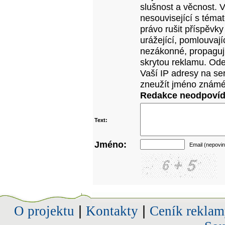
slušnost a věcnost. 
nesouvisející s téma
právo rušit příspěvky
urážející, pomlouvají
nezákonné, propagujíc
skrytou reklamu. Od
Vaší IP adresy na se
zneužít jméno známé
Redakce neodpovídá
Text:
Jméno:
Email (nepovin
O projektu
|
Kontakty
|
Ceník reklam