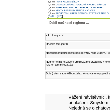
3,8 km
PONY KLUB MILÍKOV
4,4 km
LANOVÁ DRÁHA JAVOROVÝ VRCH U TŘINCE
6,1 km
JÍZDÁRNA VITALITY SLEZSKO V BYSTŘICI
6,3 km
KRYTÝ BAZÉN BYSTŘICE NAD OLŠÍ
6,3 km
SPORTOVNÍ AREÁL STADION BYSTŘICE NAD OL
[
]
Další... (143)
Další možnosti regionu ...
Komentáře k článku
zítra tam jdeme
Dneska tam jdu :D
Nezapomenutelne misto,kde se vzdy rada vracim. Pe
Nadherne misto,ja jsem prozivala me prazdniny v okol
rok.,on tam miloval.:Jan
Dobrý den, s tou těžbou železné rudy jste to popletli,
Přidejte vlastní komentář k tomuto článk
Vážení návštěvníci, 
přihlášení. Smyslem 
Nejedná se o chatovo