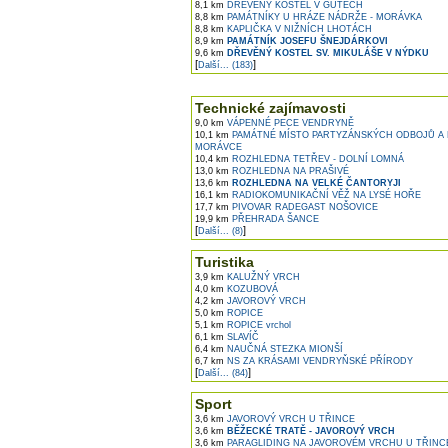
8,1 km
DŘEVĚNÝ KOSTEL V GUTECH
8,8 km
PAMÁTNÍKY U HRÁZE NÁDRŽE - MORÁVKA
8,8 km
KAPLIČKA V NIŽNÍCH LHOTÁCH
8,9 km
PAMÁTNÍK JOSEFU ŠNEJDÁRKOVI
9,6 km
DŘEVĚNÝ KOSTEL SV. MIKULÁŠE V NÝDKU
[
]
Další... (183)
Technické zajímavosti
9,0 km
VÁPENNÉ PECE VENDRYNĚ
10,1 km
PAMÁTNÉ MÍSTO PARTYZÁNSKÝCH ODBOJŮ A
MORÁVCE
10,4 km
ROZHLEDNA TETŘEV - DOLNÍ LOMNÁ
13,0 km
ROZHLEDNA NA PRAŠIVÉ
13,6 km
ROZHLEDNA NA VELKÉ ČANTORYJI
16,1 km
RADIOKOMUNIKAČNÍ VĚŽ NA LYSÉ HOŘE
17,7 km
PIVOVAR RADEGAST NOŠOVICE
19,9 km
PŘEHRADA ŠANCE
[
]
Další... (8)
Turistika
3,9 km
KALUŽNÝ VRCH
4,0 km
KOZUBOVÁ
4,2 km
JAVOROVÝ VRCH
5,0 km
ROPICE
5,1 km
ROPICE vrchol
6,1 km
SLAVÍČ
6,4 km
NAUČNÁ STEZKA MIONŠÍ
6,7 km
NS ZA KRÁSAMI VENDRYŇSKÉ PŘÍRODY
[
]
Další... (84)
Sport
3,6 km
JAVOROVÝ VRCH U TŘINCE
3,6 km
BĚŽECKÉ TRATĚ - JAVOROVÝ VRCH
3,6 km
PARAGLIDING NA JAVOROVÉM VRCHU U TŘINC