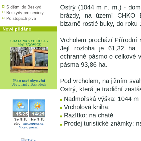
Ostrý (1044 m n. m.) - domi
S dětmi do Beskyd
Beskydy pro seniory
brázdy, na území CHKO B
Po stopách piva
bizarně rostlé buky, do roku
Nově přidáno
Vrcholem prochází Přírodní 
CHATA NA VYHLÍDCE -
MALENOVICE
Její rozloha je 61,32 ha.
ochranné pásmo o celkové v
pásma 93,86 ha.
Pod vrcholem, na jižním svah
Přidat nové ubytování
Ubytování v Beskydech
Ostrý, která je tradiční zast
Nadmořská výška: 1044 m
Vrcholová kniha:
Razítko: na chatě
Prodej turistické známky: n
zdroj:
meteopress.cz
Více o počasí