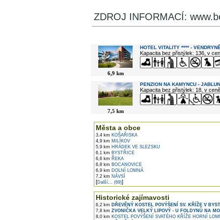
ZDROJ INFORMACÍ: www.be
V okolí najdete ...
HOTEL VITALITY **** - VENDRYN
Kapacita bez přistýlek: 136, v c
6,9 km
PENZION NA KAMYNCU - JABLU
Kapacita bez přistýlek: 18, v cen
7,5 km
Města a obce
3,4 km
KOŠAŘISKA
4,9 km
MILÍKOV
5,9 km
HRÁDEK VE SLEZSKU
6,1 km
BYSTŘICE
6,6 km
ŘEKA
6,8 km
BOCANOVICE
6,9 km
DOLNÍ LOMNÁ
7,2 km
NÁVSÍ
[
]
Další... (69)
Historické zajímavosti
6,2 km
DŘEVĚNÝ KOSTEL POVÝŠENÍ SV. KŘÍŽE V BYSTŘ
7,8 km
ZVONIČKA VELKÝ LIPOVÝ - U FOLDYNŮ NA M
8,0 km
KOSTEL POVÝŠENÍ SVATÉHO KŘÍŽE HORNÍ LOM