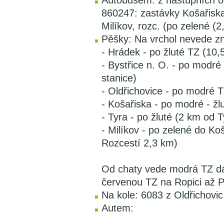
Autobusem: z nástupních o
860247: zastávky Košařiska
Milíkov, rozc. (po zelené (2
Pěšky: Na vrchol nevede zn
- Hrádek - po žluté TZ (10,
- Bystřice n. O. - po modré
stanice)
- Oldřichovice - po modré T
- Košařiska - po modré - žl
- Tyra - po žluté (2 km od 
- Milíkov - po zelené do Ko
Rozcestí 2,3 km)
Od chaty vede modrá TZ dál
červenou TZ na Ropici až P
Na kole: 6083 z Oldřichovi
Autem: