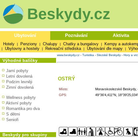
Beskydy.cz
Ubytování
Poznávání
Aktivita
Hotely
Penziony
Chalupy
Chatky a bungalovy
Kempy a autokem
|
|
|
|
Ubytovny a hostely
Rekreační střediska
Ubytování dle mapy
Výho
|
|
|
|
www.beskydy.cz
-
Turistika
-
Slezské Beskydy
-
Hory a vrc
Výhodné balíčky
Jarní pobyty
Letní dovolená
OSTRÝ
Podzim levněji
Zimní dovolená
Místo:
Moravskoslezské Beskydy, 
GPS:
49°36'4,411"N, 18°39'25,034
Wellness pobyty
Aktivní pobyty
Romantika pro dva
S dětmi
Senioři
Beskydy pro skupiny