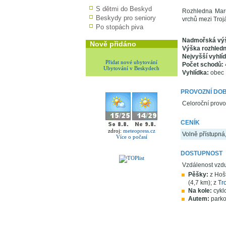
S dětmi do Beskyd
Rozhledna Maru
Beskydy pro seniory
vrchů mezi Troj
Po stopách piva
Nadmořská vý
Nově přidáno
Výška rozhledn
Nejvyšší vyhlí
Přidat nové ubytování
Počet schodů:
Ubytování v Beskydech
Vyhlídka:
obec H
PROVOZNÍ DO
Celoroční provo
CENÍK
zdroj:
meteopress.cz
Volně přístupná
Více o počasí
DOSTUPNOST
Vzdálenost vzd
Pěšky:
z Hoš
(4,7 km); z
Tr
Na kole:
cyklo
Autem:
parko