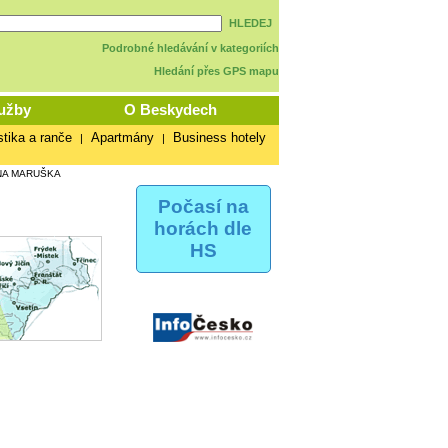
HLEDEJ
Podrobné hledávání v kategoriích
Hledání přes GPS mapu
užby
O Beskydech
stika a ranče
Apartmány
Business hotely
|
|
NA MARUŠKA
Počasí na
horách dle
HS