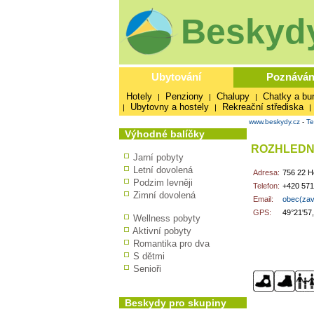
Beskydy
Ubytování
Poznáván
Hotely
Penziony
Chalupy
Chatky a bu
|
|
|
Ubytovny a hostely
Rekreační střediska
|
|
|
www.beskydy.cz
-
Te
Výhodné balíčky
ROZHLEDN
Jarní pobyty
Letní dovolená
Adresa:
756 22 H
Podzim levněji
Telefon:
+420 571
Zimní dovolená
Email:
obec(zav
GPS:
49°21'57
Wellness pobyty
Aktivní pobyty
Romantika pro dva
S dětmi
Senioři
Beskydy pro skupiny