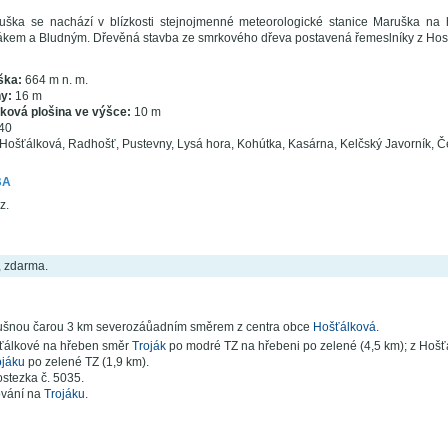
ška se nachází v blízkosti stejnojmenné meteorologické stanice Maruška na
ákem a Bludným. Dřevěná stavba ze smrkového dřeva postavená řemeslníky z Hosť
ška:
664 m n. m.
y:
16 m
dková plošina ve výšce:
10 m
40
ošťálková, Radhošť, Pustevny, Lysá hora, Kohútka, Kasárna, Kelčský Javorník, Če
BA
z.
, zdarma.
ušnou čarou 3 km severozáůadním směrem z centra obce
Hošťálková
.
ťálkové na hřeben směr
Troják
po modré TZ na hřebeni po zelené (4,5 km); z Hoš
ojáku
po zelené TZ (1,9 km).
stezka č. 5035.
vání na
Trojáku
.