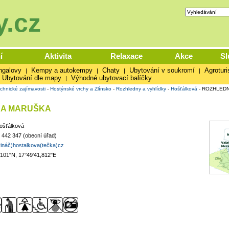
.cz
í
Aktivita
Relaxace
Akce
Sl
ngalovy
Kempy a autokempy
Chaty
Ubytování v soukromí
Agroturi
|
|
|
|
Ubytování dle mapy
Výhodné ubytovací balíčky
|
chnické zajímavosti
-
Hostýnské vrchy a Zlínsko
-
Rozhledny a vyhlídky
-
Hošťálková
-
ROZHLED
A MARUŠKA
ošťálková
 442 347 (obecní úřad)
ináč)hostalkova(tečka)cz
,101"N, 17°49'41,812"E