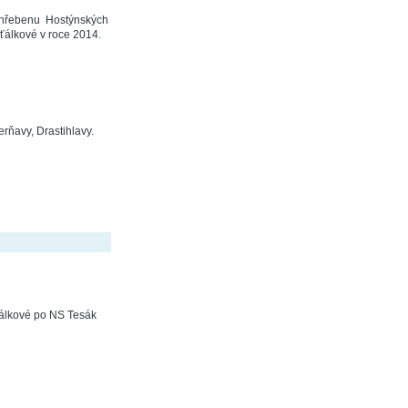
 hřebenu Hostýnských
álkové v roce 2014.
rňavy, Drastihlavy.
ťálkové po NS Tesák