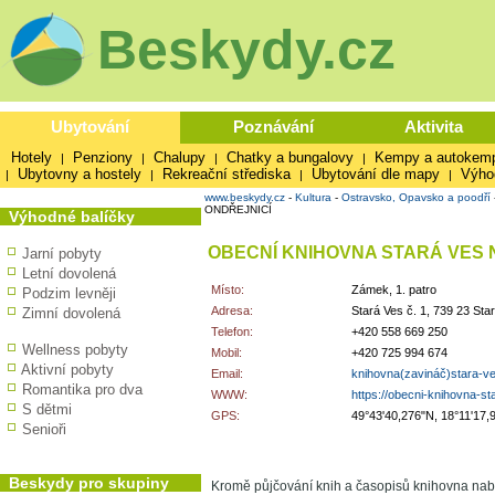
Beskydy.cz
Ubytování
Poznávání
Aktivita
Hotely
Penziony
Chalupy
Chatky a bungalovy
Kempy a autokem
|
|
|
|
Ubytovny a hostely
Rekreační střediska
Ubytování dle mapy
Výho
|
|
|
|
www.beskydy.cz
-
Kultura
-
Ostravsko, Opavsko a poodří
ONDŘEJNICÍ
Výhodné balíčky
OBECNÍ KNIHOVNA STARÁ VES 
Jarní pobyty
Letní dovolená
Místo:
Zámek, 1. patro
Podzim levněji
Adresa:
Stará Ves č. 1, 739 23 Sta
Zimní dovolená
Telefon:
+420 558 669 250
Wellness pobyty
Mobil:
+420 725 994 674
Aktivní pobyty
Email:
knihovna(zavináč)stara-v
Romantika pro dva
WWW:
https://obecni-knihovna-st
S dětmi
GPS:
49°43'40,276"N, 18°11'17,
Senioři
Beskydy pro skupiny
Kromě půjčování knih a časopisů knihovna nabízí