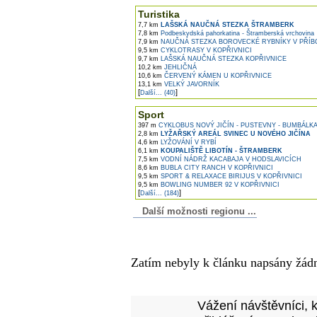
Turistika
7,7 km
LAŠSKÁ NAUČNÁ STEZKA ŠTRAMBERK
7,8 km
Podbeskydská pahorkatina - Štramberská vrchovina
7,9 km
NAUČNÁ STEZKA BOROVECKÉ RYBNÍKY V PŘÍB
9,5 km
CYKLOTRASY V KOPŘIVNICI
9,7 km
LAŠSKÁ NAUČNÁ STEZKA KOPŘIVNICE
10,2 km
JEHLIČNÁ
10,6 km
ČERVENÝ KÁMEN U KOPŘIVNICE
13,1 km
VELKÝ JAVORNÍK
[
]
Další... (40)
Sport
397 m
CYKLOBUS NOVÝ JIČÍN - PUSTEVNY - BUMBÁLKA 
2,8 km
LYŽAŘSKÝ AREÁL SVINEC U NOVÉHO JIČÍNA
4,6 km
LYŽOVÁNÍ V RYBÍ
6,1 km
KOUPALIŠTĚ LIBOTÍN - ŠTRAMBERK
7,5 km
VODNÍ NÁDRŽ KACABAJA V HODSLAVICÍCH
8,6 km
BUBLA CITY RANCH V KOPŘIVNICI
9,5 km
SPORT & RELAXACE BIRIJUS V KOPŘIVNICI
9,5 km
BOWLING NUMBER 92 V KOPŘIVNICI
[
]
Další... (184)
Další možnosti regionu ...
Komentáře k článku
Zatím nebyly k článku napsány žád
Přidejte vlastní komentář
Vážení návštěvníci, 