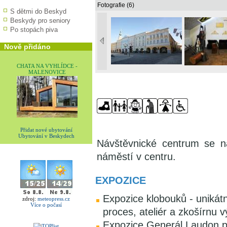
Fotografie (6)
S dětmi do Beskyd
Beskydy pro seniory
Po stopách piva
Nově přidáno
CHATA NA VYHLÍDCE -
MALENOVICE
Přidat nové ubytování
Ubytování v Beskydech
Návštěvnické centrum se 
náměstí v centru.
EXPOZICE
Expozice klobouků - unikátn
zdroj:
meteopress.cz
Více o počasí
proces, ateliér a zkošírnu 
Expozice Generál Laudon př