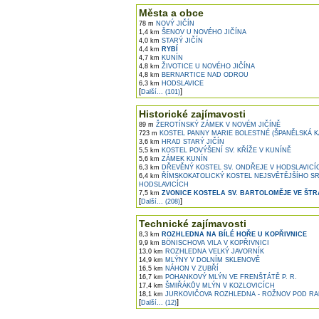
Města a obce
78 m
NOVÝ JIČÍN
1,4 km
ŠENOV U NOVÉHO JIČÍNA
4,0 km
STARÝ JIČÍN
4,4 km
RYBÍ
4,7 km
KUNÍN
4,8 km
ŽIVOTICE U NOVÉHO JIČÍNA
4,8 km
BERNARTICE NAD ODROU
6,3 km
HODSLAVICE
[
]
Další... (101)
Historické zajímavosti
89 m
ŽEROTÍNSKÝ ZÁMEK V NOVÉM JIČÍNĚ
723 m
KOSTEL PANNY MARIE BOLESTNÉ (ŠPANĚLSKÁ KA
3,6 km
HRAD STARÝ JIČÍN
5,5 km
KOSTEL POVÝŠENÍ SV. KŘÍŽE V KUNÍNĚ
5,6 km
ZÁMEK KUNÍN
6,3 km
DŘEVĚNÝ KOSTEL SV. ONDŘEJE V HODSLAVICÍ
6,4 km
ŘÍMSKOKATOLICKÝ KOSTEL NEJSVĚTĚJŠÍHO SR
HODSLAVICÍCH
7,5 km
ZVONICE KOSTELA SV. BARTOLOMĚJE VE ŠT
[
]
Další... (208)
Technické zajímavosti
8,3 km
ROZHLEDNA NA BÍLÉ HOŘE U KOPŘIVNICE
9,9 km
BÖNISCHOVA VILA V KOPŘIVNICI
13,0 km
ROZHLEDNA VELKÝ JAVORNÍK
14,9 km
MLÝNY V DOLNÍM SKLENOVĚ
16,5 km
NÁHON V ZUBŘÍ
16,7 km
POHANKOVÝ MLÝN VE FRENŠTÁTĚ P. R.
17,4 km
ŠMIŘÁKŮV MLÝN V KOZLOVICÍCH
18,1 km
JURKOVIČOVA ROZHLEDNA - ROŽNOV POD R
[
]
Další... (12)