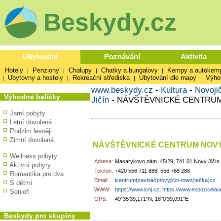
Beskydy.cz
Ubytování
Poznávání
Aktivita
Hotely
Penziony
Chalupy
Chatky a bungalovy
Kempy a autokem
|
|
|
|
Ubytovny a hostely
Rekreační střediska
Ubytování dle mapy
Výho
|
|
|
|
www.beskydy.cz
-
Kultura
-
Novoji
Výhodné balíčky
Jičín
-
NÁVŠTĚVNICKÉ CENTRUM
Jarní pobyty
Letní dovolená
Podzim levněji
Zimní dovolená
NÁVŠTĚVNICKÉ CENTRUM NOVÝ 
Wellness pobyty
Adresa:
Masarykovo nám. 45/29, 741 01 Nový Jičín
Aktivní pobyty
Telefon:
+420 556 711 888, 556 768 288
Romantika pro dva
Email:
icentrum(zavináč)novyjicin-town(tečka)cz
S dětmi
WWW:
https://www.icnj.cz
;
https://www.expozicelau
Senioři
GPS:
49°35'39,171"N, 18°0'39,091"E
Beskydy pro skupiny