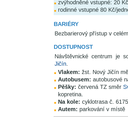
zvýhodněné vstupné: 20 Kč/
rodinné vstupné 80 Kč/jedn
BARIÉRY
Bezbarierový přístup v celém
DOSTUPNOST
Návštěvnické centrum je s
Jičín
.
Vlakem:
žst. Nový Jičín mě
Autobusem:
autobusové ná
Pěšky:
červená TZ směr
S
kopretina.
Na kole:
cyklotrasa č. 6175
Autem:
parkování v místě
V okolí najdete ...