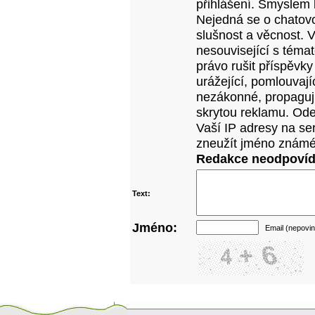
přihlášení. Smyslem 
Nejedná se o chatovo
slušnost a věcnost. 
nesouvisející s téma
právo rušit příspěvky
urážející, pomlouvají
nezákonné, propagujíc
skrytou reklamu. Od
Vaší IP adresy na se
zneužít jméno známé
Redakce neodpovídá
Text:
Jméno:
Email (nepovin