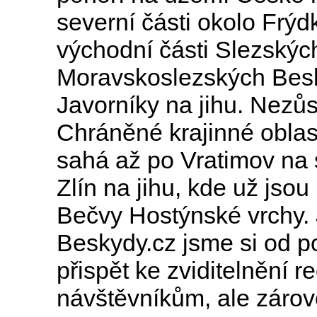
severní části okolo Frýd
východní části Slezských
Moravskoslezských Besk
Javorníky na jihu. Nezů
Chráněné krajinné oblas
sahá až po Vratimov na 
Zlín na jihu, kde už jso
Bečvy Hostýnské vrchy. J
Beskydy.cz jsme si od po
přispět ke zviditelnění r
návštěvníkům, ale zároveň