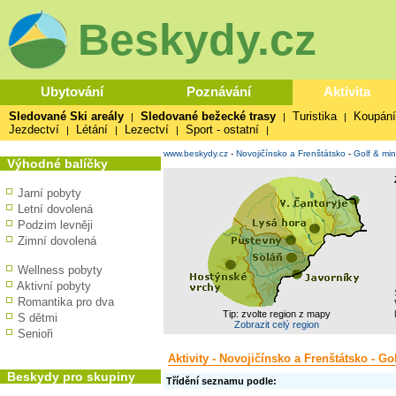
Beskydy.cz
Ubytování
Poznávání
Aktivita
Sledované Ski areály
Sledované bežecké trasy
Turistika
Koupání
|
|
|
Jezdectví
Létání
Lezectví
Sport - ostatní
|
|
|
|
www.beskydy.cz
-
Novojičínsko a Frenštátsko
-
Golf & min
Výhodné balíčky
Jarní pobyty
Letní dovolená
Podzim levněji
Zimní dovolená
Wellness pobyty
Aktivní pobyty
Romantika pro dva
Tip: zvolte region z mapy
S dětmi
Zobrazit celý region
Senioři
Aktivity - Novojičínsko a Frenštátsko - Go
Beskydy pro skupiny
Třídění seznamu podle: