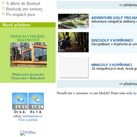
S dětmi do Beskyd
<< předcho
Beskydy pro seniory
Po stopách piva
ADVENTURE GOLF TROJA
Adventure minigolf je oblíbený
Nově přidáno
...
CHATA NA VYHLÍDCE -
MALENOVICE
DISCGOLF V KOPŘIVNICI
Discgolfpark v Kopřivnici je um
MINIGOLF V KOPŘIVNICI
18 minigolfových drah. Areál go
Přidat nové ubytování
Ubytování v Beskydech
<< předcho
Nenašli jste v seznamu co jste hledali? Dejte nám svůj
tip
zdroj:
meteopress.cz
Více o počasí