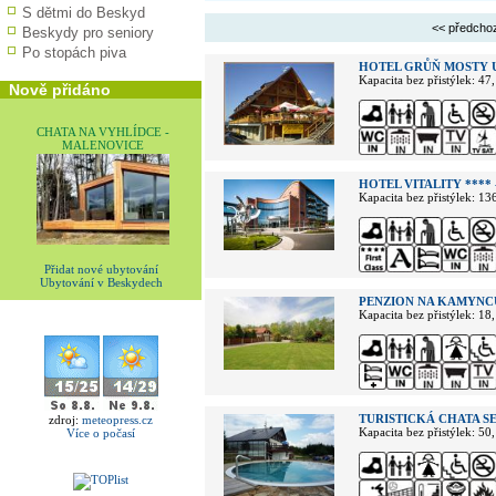
S dětmi do Beskyd
<< předcho
Beskydy pro seniory
Po stopách piva
HOTEL GRŮŇ MOSTY 
Kapacita bez přistýlek: 47
Nově přidáno
CHATA NA VYHLÍDCE -
MALENOVICE
HOTEL VITALITY ****
Kapacita bez přistýlek: 13
Přidat nové ubytování
Ubytování v Beskydech
PENZION NA KAMYNC
Kapacita bez přistýlek: 18
TURISTICKÁ CHATA S
zdroj:
meteopress.cz
Kapacita bez přistýlek: 50
Více o počasí