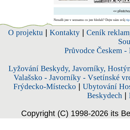
<< předcho
Nenašli jste v seznamu co jste hledali? Dejte nám svůj
tip
O projektu
|
Kontakty
|
Ceník reklam
Sou
Průvodce Českem - 
Lyžování Beskydy, Javorníky, Hostý
Valašsko - Javorníky - Vsetínské vr
Frýdecko-Místecko
|
Ubytování Hos
Beskydech
|
Copyright (C) 1998-2026 its Be