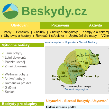
Beskydy.cz
Ubytování
Poznávání
Aktivita
Hotely
Penziony
Chalupy
Chatky a bungalovy
Kempy a autokem
|
|
|
|
Ubytovny a hostely
Rekreační střediska
Ubytování dle mapy
Výho
|
|
|
|
www.beskydy.cz
-
Ubytování
-
Slezské Beskydy
Výhodné balíčky
Jarní pobyty
Letní dovolená
Podzim levněji
Zimní dovolená
Wellness pobyty
Aktivní pobyty
Romantika pro dva
Tip: zvolte region z mapy
S dětmi
Zobrazit celý region
Senioři
Ubytování - Slezské Beskydy - Ubytování
Beskydy pro skupiny
Třídění seznamu podle: