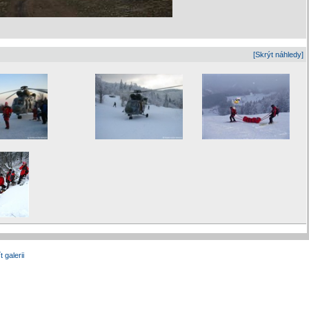
[Skrýt náhledy]
t galerii