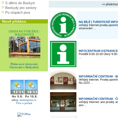
S dětmi do Beskyd
<< předchoz
Beskydy pro seniory
Po stopách piva
Nově přidáno
NA BÍLÉ | TURISTICKÉ IN
veřejný Internet prodej upom
stravování ...
CHATA NA VYHLÍDCE -
MALENOVICE
INFOCENTRUM OSTRAVICE
Pondělí 8.00-15.00 Úterý 9.00
...
Přidat nové ubytování
Ubytování v Beskydech
INFORMAČNÍ CENTRUM - 
Veřejný internet. Prodej upom
No.1223 ...
INFORMAČNÍ CENTRUM - 
zdroj:
meteopress.cz
veřejný Internet: ano prodej:
Více o počasí
ano ...