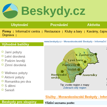
Beskydy.cz
Ubytování
Poznávání
Aktivita
Firmy
Informační centra
Restaurace
Kluby a bary
Kavárny, čajov
|
|
|
|
Doprava
|
www.beskydy.cz
-
Moravskoslezské Beskydy
-
Informační
Výhodné balíčky
Jarní pobyty
Letní dovolená
Podzim levněji
Zimní dovolená
Wellness pobyty
Aktivní pobyty
Romantika pro dva
Tip: zvolte region z mapy
S dětmi
Zobrazit celý region
Senioři
Služby - Moravskoslezské Beskydy - Info
Beskydy pro skupiny
Třídění seznamu podle: