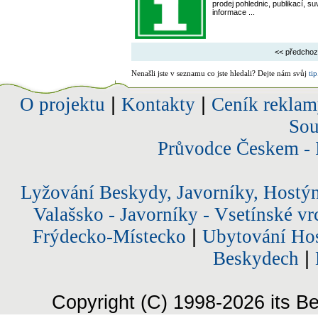
prodej pohlednic, publikací, s
informace ...
<< předchoz
Nenašli jste v seznamu co jste hledali? Dejte nám svůj
tip
O projektu
|
Kontakty
|
Ceník reklam
Sou
Průvodce Českem - 
Lyžování Beskydy, Javorníky, Hostý
Valašsko - Javorníky - Vsetínské vr
Frýdecko-Místecko
|
Ubytování Hos
Beskydech
|
Copyright (C) 1998-2026 its Be