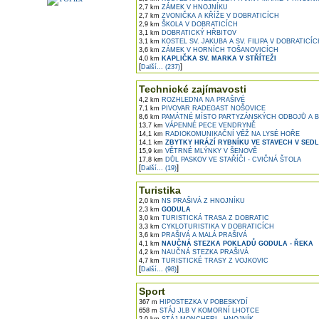
2,7 km
ZÁMEK V HNOJNÍKU
2,7 km
ZVONIČKA A KŘÍŽE V DOBRATICÍCH
2,9 km
ŠKOLA V DOBRATICÍCH
3,1 km
DOBRATICKÝ HŘBITOV
3,1 km
KOSTEL SV. JAKUBA A SV. FILIPA V DOBRATICÍC
3,6 km
ZÁMEK V HORNÍCH TOŠANOVICÍCH
4,0 km
KAPLIČKA SV. MARKA V STŘÍTEŽI
[
]
Další... (237)
Technické zajímavosti
4,2 km
ROZHLEDNA NA PRAŠIVÉ
7,1 km
PIVOVAR RADEGAST NOŠOVICE
8,6 km
PAMÁTNÉ MÍSTO PARTYZÁNSKÝCH ODBOJŮ A 
13,7 km
VÁPENNÉ PECE VENDRYNĚ
14,1 km
RADIOKOMUNIKAČNÍ VĚŽ NA LYSÉ HOŘE
14,1 km
ZBYTKY HRÁZÍ RYBNÍKU VE STAVECH V SEDL
15,9 km
VĚTRNÉ MLÝNKY V ŠENOVĚ
17,8 km
DŮL PASKOV VE STAŘÍČI - CVIČNÁ ŠTOLA
[
]
Další... (19)
Turistika
2,0 km
NS PRAŠIVÁ Z HNOJNÍKU
2,3 km
GODULA
3,0 km
TURISTICKÁ TRASA Z DOBRATIC
3,3 km
CYKLOTURISTIKA V DOBRATICÍCH
3,6 km
PRAŠIVÁ A MALÁ PRAŠIVÁ
4,1 km
NAUČNÁ STEZKA POKLADŮ GODULA - ŘEKA
4,2 km
NAUČNÁ STEZKA PRAŠIVÁ
4,7 km
TURISTICKÉ TRASY Z VOJKOVIC
[
]
Další... (98)
Sport
367 m
HIPOSTEZKA V POBESKYDÍ
658 m
STÁJ JLB V KOMORNÍ LHOTCE