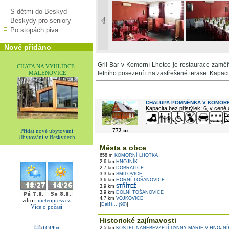
S dětmi do Beskyd
Beskydy pro seniory
Po stopách piva
Nově přidáno
Gril Bar v Komorní Lhotce je restaurace zaměř
CHATA NA VYHLÍDCE -
MALENOVICE
letního posezení i na zastřešené terase. Kapac
V okolí najdete ...
CHALUPA POMNĚNKA V KOMORN
Kapacita bez přistýlek: 6, v ceně
772 m
Přidat nové ubytování
Ubytování v Beskydech
Města a obce
658 m
KOMORNÍ LHOTKA
2,6 km
HNOJNÍK
2,7 km
DOBRATICE
3,3 km
SMILOVICE
3,6 km
HORNÍ TOŠANOVICE
3,9 km
STŘÍTEŽ
3,9 km
DOLNÍ TOŠANOVICE
4,7 km
VOJKOVICE
zdroj:
meteopress.cz
[
]
Další... (90)
Více o počasí
Historické zajímavosti
2,5 km
KOSTEL NANEBEVZETÍ PANNY MARIE V HNOJNÍ