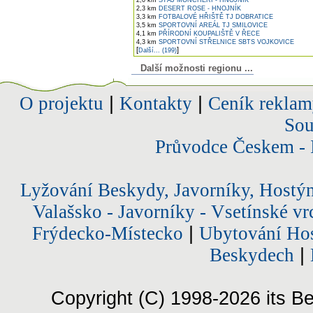
2,0 km
STÁJ MONCHERI - HNOJNÍK
2,3 km
DESERT ROSE - HNOJNÍK
3,3 km
FOTBALOVÉ HŘIŠTĚ TJ DOBRATICE
3,5 km
SPORTOVNÍ AREÁL TJ SMILOVICE
4,1 km
PŘÍRODNÍ KOUPALIŠTĚ V ŘECE
4,3 km
SPORTOVNÍ STŘELNICE SBTS VOJKOVICE
[
]
Další... (199)
Další možnosti regionu ...
O projektu
|
Kontakty
|
Ceník reklam
Sou
Průvodce Českem - 
Lyžování Beskydy, Javorníky, Hostý
Valašsko - Javorníky - Vsetínské vr
Frýdecko-Místecko
|
Ubytování Hos
Beskydech
|
Copyright (C) 1998-2026 its Be