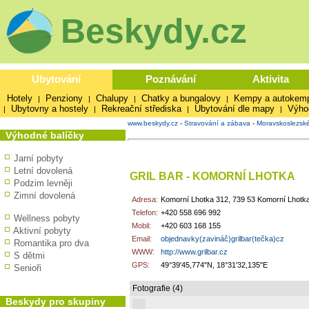
Beskydy.cz
Ubytování
Poznávání
Aktivita
Hotely
Penziony
Chalupy
Chatky a bungalovy
Kempy a autokem
|
|
|
|
Ubytovny a hostely
Rekreační střediska
Ubytování dle mapy
Výho
|
|
|
|
www.beskydy.cz
-
Stravování a zábava
-
Moravskoslezsk
Výhodné balíčky
Jarní pobyty
Letní dovolená
GRIL BAR - KOMORNÍ LHOTKA
Podzim levněji
Zimní dovolená
Adresa:
Komorní Lhotka 312, 739 53 Komorní Lhotk
Telefon:
+420 558 696 992
Wellness pobyty
Mobil:
+420 603 168 155
Aktivní pobyty
Email:
objednavky(zavináč)grilbar(tečka)cz
Romantika pro dva
WWW:
http://www.grilbar.cz
S dětmi
GPS:
49°39'45,774"N, 18°31'32,135"E
Senioři
Fotografie (4)
Beskydy pro skupiny