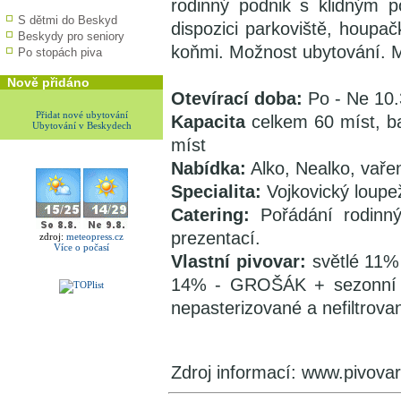
rodinný podnik s klidným p
S dětmi do Beskyd
dispozici parkoviště, houpa
Beskydy pro seniory
koňmi. Možnost ubytování. M
Po stopách piva
Nově přidáno
Otevírací doba:
Po - Ne 10.
Přidat nové ubytování
Kapacita
celkem 60 míst, b
Ubytování v Beskydech
míst
Nabídka:
Alko, Nealko, vaře
Specialita:
Vojkovický loupež
Catering:
Pořádání rodinnýc
prezentací.
zdroj:
meteopress.cz
Více o počasí
Vlastní pivovar:
světlé 11
14% - GROŠÁK + sezonní n
nepasterizované a nefiltrova
Zdroj informací: www.pivova