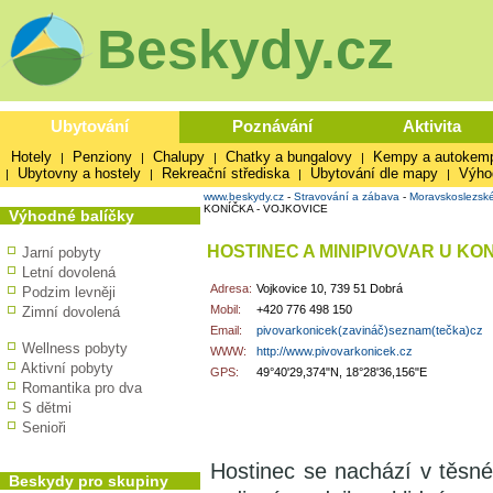
Beskydy.cz
Ubytování
Poznávání
Aktivita
Hotely
Penziony
Chalupy
Chatky a bungalovy
Kempy a autokem
|
|
|
|
Ubytovny a hostely
Rekreační střediska
Ubytování dle mapy
Výho
|
|
|
|
www.beskydy.cz
-
Stravování a zábava
-
Moravskoslezsk
KONÍČKA - VOJKOVICE
Výhodné balíčky
HOSTINEC A MINIPIVOVAR U KO
Jarní pobyty
Letní dovolená
Adresa:
Vojkovice 10, 739 51 Dobrá
Podzim levněji
Mobil:
+420 776 498 150
Zimní dovolená
Email:
pivovarkonicek(zavináč)seznam(tečka)cz
Wellness pobyty
WWW:
http://www.pivovarkonicek.cz
Aktivní pobyty
GPS:
49°40'29,374"N, 18°28'36,156"E
Romantika pro dva
S dětmi
Senioři
Hostinec se nachází v těsné
Beskydy pro skupiny