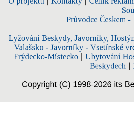
O projektu
|
Kontakty
|
Ceník reklam
Sou
Průvodce Českem - 
Lyžování Beskydy, Javorníky, Hostý
Valašsko - Javorníky - Vsetínské vr
Frýdecko-Místecko
|
Ubytování Hos
Beskydech
|
Copyright (C) 1998-2026 its Be