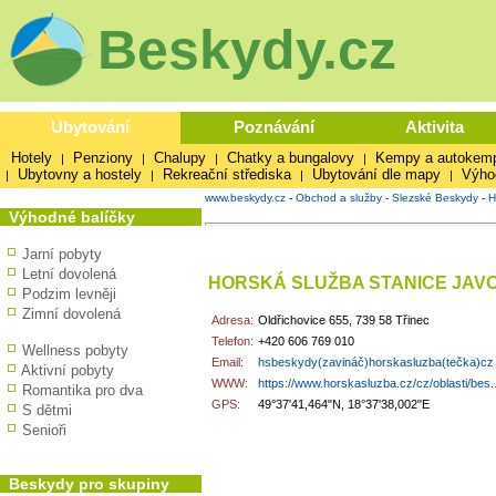
Beskydy.cz
Ubytování
Poznávání
Aktivita
Hotely
Penziony
Chalupy
Chatky a bungalovy
Kempy a autokem
|
|
|
|
Ubytovny a hostely
Rekreační střediska
Ubytování dle mapy
Výho
|
|
|
|
www.beskydy.cz
-
Obchod a služby
-
Slezské Beskydy
-
H
Výhodné balíčky
Jarní pobyty
Letní dovolená
HORSKÁ SLUŽBA STANICE JAV
Podzim levněji
Zimní dovolená
Adresa:
Oldřichovice 655, 739 58 Třinec
Telefon:
+420 606 769 010
Wellness pobyty
Email:
hsbeskydy(zavináč)horskasluzba(tečka)cz
Aktivní pobyty
WWW:
https://www.horskasluzba.cz/cz/oblasti/bes..
Romantika pro dva
GPS:
49°37'41,464"N, 18°37'38,002"E
S dětmi
Senioři
Beskydy pro skupiny