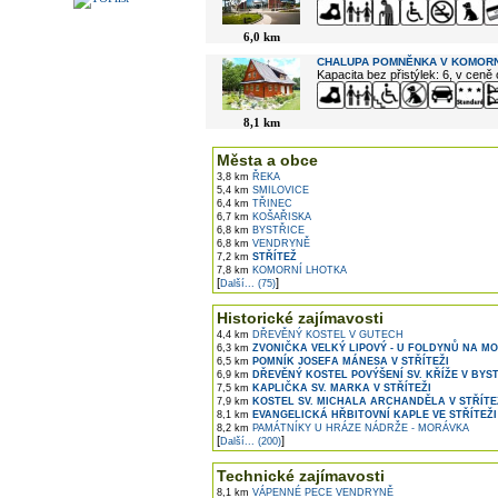
6,0 km
CHALUPA POMNĚNKA V KOMORN
Kapacita bez přistýlek: 6, v ceně
8,1 km
Města a obce
3,8 km
ŘEKA
5,4 km
SMILOVICE
6,4 km
TŘINEC
6,7 km
KOŠAŘISKA
6,8 km
BYSTŘICE
6,8 km
VENDRYNĚ
7,2 km
STŘÍTEŽ
7,8 km
KOMORNÍ LHOTKA
[
]
Další... (75)
Historické zajímavosti
4,4 km
DŘEVĚNÝ KOSTEL V GUTECH
6,3 km
ZVONIČKA VELKÝ LIPOVÝ - U FOLDYNŮ NA M
6,5 km
POMNÍK JOSEFA MÁNESA V STŘÍTEŽI
6,9 km
DŘEVĚNÝ KOSTEL POVÝŠENÍ SV. KŘÍŽE V BYSTŘ
7,5 km
KAPLIČKA SV. MARKA V STŘÍTEŽI
7,9 km
KOSTEL SV. MICHALA ARCHANDĚLA V STŘÍTE
8,1 km
EVANGELICKÁ HŘBITOVNÍ KAPLE VE STŘÍTEŽI
8,2 km
PAMÁTNÍKY U HRÁZE NÁDRŽE - MORÁVKA
[
]
Další... (200)
Technické zajímavosti
8,1 km
VÁPENNÉ PECE VENDRYNĚ