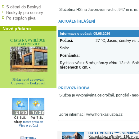
S dětmi do Beskyd
Služebna HS na Javorovém vrchu, 947 m n. m.
Beskydy pro seniory
Po stopách piva
AKTUÁLNÍ HLÁŠENÍ
Nově přidáno
Informace o počasí:
05.08.2026
CHATA NA VYHLÍDCE -
Počasí:
27 °C, Jasno, čerstvý vítr, 
MALENOVICE
Sníh:
Poznámka:
Rychlost větru: 6 m/s, nárazy větru: 13 m/s. Sní
hřebenech 0 cm, -.
Přidat nové ubytování
Ubytování v Beskydech
PROVOZNÍ DOBA
Služba je vykonávána celoročně, pondělí - ned
Zdroj informací: www.horskasluzba.cz
zdroj:
meteopress.cz
Více o počasí
V okolí najdete ...
HOTEL VITALITY **** - VENDRYN
Kapacita bez přistýlek: 136, v c