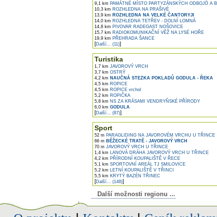
9,1 km
PAMÁTNÉ MÍSTO PARTYZÁNSKÝCH ODBOJŮ A 
10,3 km
ROZHLEDNA NA PRAŠIVÉ
13,9 km
ROZHLEDNA NA VELKÉ ČANTORYJI
14,0 km
ROZHLEDNA TETŘEV - DOLNÍ LOMNÁ
14,8 km
PIVOVAR RADEGAST NOŠOVICE
15,7 km
RADIOKOMUNIKAČNÍ VĚŽ NA LYSÉ HOŘE
19,9 km
PŘEHRADA ŠANCE
[
]
Další... (11)
Turistika
1,7 km
JAVOROVÝ VRCH
3,7 km
OSTRÝ
4,2 km
NAUČNÁ STEZKA POKLADŮ GODULA - ŘEKA
4,5 km
ROPICE
4,5 km
ROPICE vrchol
5,2 km
ROPIČKA
5,8 km
NS ZA KRÁSAMI VENDRYŇSKÉ PŘÍRODY
6,0 km
GODULA
[
]
Další... (87)
Sport
52 m
PARAGLIDING NA JAVOROVÉM VRCHU U TŘINCE
66 m
BĚŽECKÉ TRATĚ - JAVOROVÝ VRCH
70 m
JAVOROVÝ VRCH U TŘINCE
1,4 km
LANOVÁ DRÁHA JAVOROVÝ VRCH U TŘINCE
4,2 km
PŘÍRODNÍ KOUPALIŠTĚ V ŘECE
5,1 km
SPORTOVNÍ AREÁL TJ SMILOVICE
5,2 km
LETNÍ KOUPALIŠTĚ V TŘINCI
5,5 km
KRYTÝ BAZÉN TŘINEC
[
]
Další... (148)
Další možnosti regionu ...