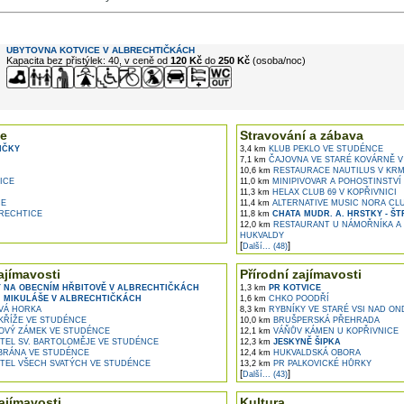
e ...
UBYTOVNA KOTVICE V ALBRECHTIČKÁCH
Kapacita bez přistýlek: 40, v ceně od
120 Kč
do
250 Kč
(osoba/noc)
e
Stravování a zábava
IČKY
3,4 km
KLUB PEKLO VE STUDÉNCE
7,1 km
ČAJOVNA VE STARÉ KOVÁRNĚ V
10,6 km
RESTAURACE NAUTILUS V KRM
ICE
11,0 km
MINIPIVOVAR A POHOSTINSTVÍ
11,3 km
HELAX CLUB 69 V KOPŘIVNICI
CE
11,4 km
ALTERNATIVE MUSIC NORA CLU
RECHTICE
11,8 km
CHATA MUDR. A. HRSTKY - Š
12,0 km
RESTAURANT U NÁMOŘNÍKA A P
HUKVALDY
[
]
Další... (48)
ajímavosti
Přírodní zajímavosti
 NA OBECNÍM HŘBITOVĚ V ALBRECHTIČKÁCH
1,3 km
PR KOTVICE
. MIKULÁŠE V ALBRECHTIČKÁCH
1,6 km
CHKO POODŘÍ
VÁ HORKA
8,3 km
RYBNÍKY VE STARÉ VSI NAD ON
 KŘÍŽE VE STUDÉNCE
10,0 km
BRUŠPERSKÁ PŘEHRADA
OVÝ ZÁMEK VE STUDÉNCE
12,1 km
VÁŇŮV KÁMEN U KOPŘIVNICE
TEL SV. BARTOLOMĚJE VE STUDÉNCE
12,3 km
JESKYNĚ ŠIPKA
BRÁNA VE STUDÉNCE
12,4 km
HUKVALDSKÁ OBORA
TEL VŠECH SVATÝCH VE STUDÉNCE
13,2 km
PR PALKOVICKÉ HŮRKY
[
]
Další... (43)
ajímavosti
Kultura