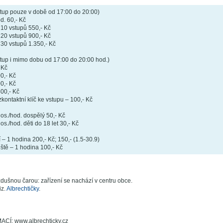
tup pouze v době od 17:00 do 20:00)
d. 60,- Kč
10 vstupů 550,- Kč
20 vstupů 900,- Kč
30 vstupů 1.350,- Kč
tup i mimo dobu od 17:00 do 20:00 hod.)
 Kč
0,- Kč
0,- Kč
00,- Kč
kontaktní klíč ke vstupu – 100,- Kč
os./hod. dospělý 50,- Kč
s./hod. děti do 18 let 30,- Kč
 – 1 hodina 200,- Kč; 150,- (1.5-30.9)
ště – 1 hodina 100,- Kč
dušnou čarou: zařízení se nachází v centru obce.
iz.
Albrechtičky
.
Í: www.albrechticky.cz