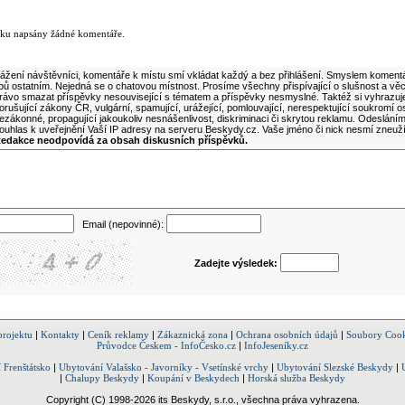
lánku
nku napsány žádné komentáře.
ní komentář k tomuto článku
ážení návštěvníci, komentáře k místu smí vkládat každý a bez přihlášení. Smyslem komentá
ipů ostatním. Nejedná se o chatovou místnost. Prosíme všechny přispívající o slušnost a vě
rávo smazat příspěvky nesouvisející s tématem a příspěvky nesmyslné. Taktéž si vyhrazuj
orušující zákony ČR, vulgární, spamující, urážející, pomlouvající, nerespektující soukromí o
ezákonné, propagující jakoukoliv nesnášenlivost, diskriminaci či skrytou reklamu. Odeslán
ouhlas k uveřejnění Vaší IP adresy na serveru Beskydy.cz. Vaše jméno či nick nesmí zneuž
edakce neodpovídá za obsah diskusních příspěvků.
Email (nepovinné):
Zadejte výsledek:
projektu
|
Kontakty
|
Ceník reklamy
|
Zákaznická zona
|
Ochrana osobních údajů
|
Soubory Cook
Průvodce Českem - InfoČesko.cz
|
InfoJeseníky.cz
 Frenštátsko
|
Ubytování Valašsko - Javorníky - Vsetínské vrchy
|
Ubytování Slezské Beskydy
|
|
Chalupy Beskydy
|
Koupání v Beskydech
|
Horská služba Beskydy
Copyright (C) 1998-2026 its Beskydy, s.r.o., všechna práva vyhrazena.