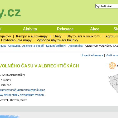
.cz
í
Aktivita
Relaxace
Akce
Sl
ngalovy
Kempy a autokempy
Chaty
Ubytování v soukromí
Agroturi
|
|
|
|
Ubytování dle mapy
Výhodné ubytovací balíčky
|
ltura
-
Ostravsko, Opavsko a poodří
-
Kulturní zařízení
-
Albrechtičky
-
CENTRUM VOLNÉHO ČAS
Upravit informace
|
Vložit no
VOLNÉHO ČASU V ALBRECHTIČKÁCH
 742 55 Albrechtičky
 413 046
 198 767
trum(zavináč)albrechticky(tečka)cz
ww.albrechticky.cz/centrum-volneh...
,284"N, 18°5'55,663"E