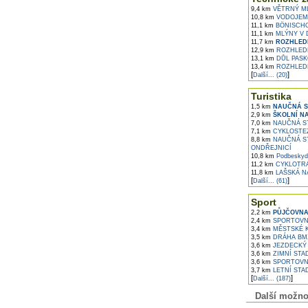
9,4 km
VĚTRNÝ M
10,8 km
VODOJEM 
11,1 km
BÖNISCHOV
11,1 km
MLÝNY V 
11,7 km
ROZHLEDN
12,9 km
ROZHLEDN
13,1 km
DŮL PASKO
13,4 km
ROZHLEDN
[
]
Další... (20)
Turistika
1,5 km
NAUČNÁ S
2,9 km
ŠKOLNÍ N
7,0 km
NAUČNÁ ST
7,1 km
CYKLOSTEZ
8,8 km
NAUČNÁ ST
ONDŘEJNICÍ
10,8 km
Podbeskyds
11,2 km
CYKLOTRA
11,8 km
LAŠSKÁ N
[
]
Další... (61)
Sport
2,2 km
PŮJČOVNA
2,4 km
SPORTOVNÍ
3,4 km
MĚSTSKÉ K
3,5 km
DRÁHA BM
3,6 km
JEZDECKÝ 
3,6 km
ZIMNÍ STA
3,6 km
SPORTOVN
3,7 km
LETNÍ STA
[
]
Další... (187)
Další možnost