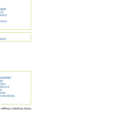
H
KÁCH
NCE
DÉNCE
OVICE
ADNÁ
ECHTIČKY
AVA
ÉNKA
OŠOVICE
OR
PERK
LA BRUŠPERK
E
u měřeny vzdušnou čarou.