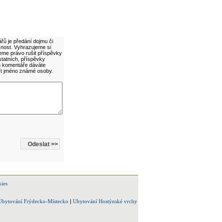
řů je předání dojmu či
cnost. Vyhrazujeme si
eme právo rušit příspěvky
statních, příspěvky
ím komentáře dáváte
ít jméno známé osoby.
ies
Ubytování Frýdecko-Místecko
|
Ubytování Hostýnské vrchy