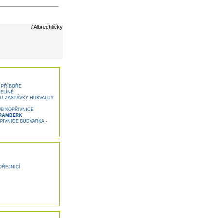
/ Albrechtičky
 PŘÍBOŘE
ELÍNĚ
 U ZASTÁVKY HUKVALDY
B KOPŘIVNICE
TRAMBERK
IVNICE BUDVARKA -
DŘEJNICÍ