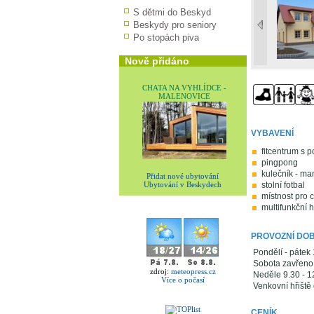
S dětmi do Beskyd
Beskydy pro seniory
Po stopách piva
Nově přidáno
CHATA NA VYHLÍDCE -
MALENOVICE
VYBAVENÍ
fitcentrum s 
pingpong
kulečník - ma
Přidat nové ubytování
stolní fotbal
Ubytování v Beskydech
místnost pro c
multifunkční h
PROVOZNÍ DO
Pondělí - pátek 
Sobota zavřeno
zdroj:
meteopress.cz
Neděle 9.30 - 12
Více o počasí
Venkovní hřiště
CENÍK