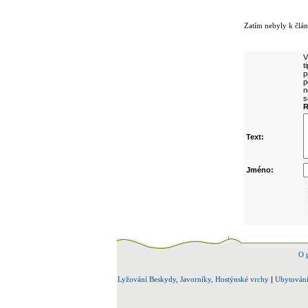
Komentáře k č
Zatím nebyly k člá
Přidejte vlast
V
t
p
p
n
s
R
Text:
Jméno:
O 
Lyžování Beskydy, Javorníky, Hostýnské vrchy
|
Ubytování