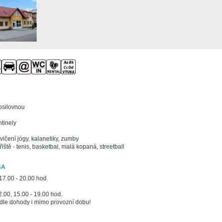
posilovnou
ntinely
vičení jógy, kalanetiky, zumby
řiště - tenis, basketbal, malá kopaná, streetball
BA
17.00 - 20.00 hod.
.00, 15.00 - 19.00 hod.
 dle dohody i mimo provozní dobu!