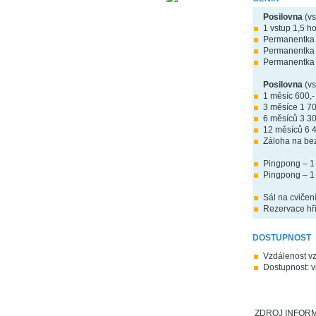
Posilovna
(vs
1 vstup 1,5 ho
Permanentka 
Permanentka 
Permanentka 
Posilovna
(vs
1 měsíc 600,-
3 měsíce 1 70
6 měsíců 3 30
12 měsíců 6 4
Záloha na bez
Pingpong – 1 
Pingpong – 1 o
Sál na cvičení
Rezervace hři
DOSTUPNOST
Vzdálenost vz
Dostupnost: v
ZDROJ INFORMAC