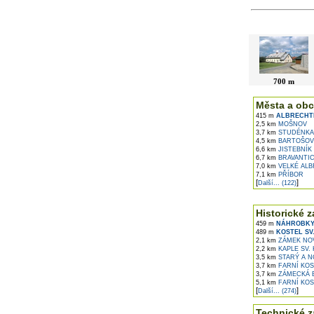
V okolí najdet
700 m
Města a obc
415 m
ALBRECHT
2,5 km
MOŠNOV
3,7 km
STUDÉNKA
4,5 km
BARTOŠOV
6,6 km
JISTEBNÍK
6,7 km
BRAVANTI
7,0 km
VELKÉ ALB
7,1 km
PŘÍBOR
[
]
Další... (122)
Historické z
459 m
NÁHROBKY
489 m
KOSTEL SV
2,1 km
ZÁMEK NO
2,2 km
KAPLE SV.
3,5 km
STARÝ A N
3,7 km
FARNÍ KOS
3,7 km
ZÁMECKÁ 
5,1 km
FARNÍ KOS
[
]
Další... (274)
Technické z