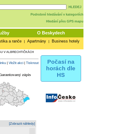
HLEDEJ
Podrobné hledávání v kategoriích
Hledání přes GPS mapu
užby
O Beskydech
stika a ranče
Apartmány
Business hotely
|
|
U V ALBRECHTIČKÁCH
Počasí na
vinku
|
Vložit akci
|
Tisknout
horách dle
HS
[Zobrazit náhledy]