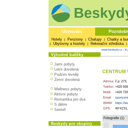
Beskydy
Ubytování
Poznáván
Hotely
Penziony
Chalupy
Chatky a bu
|
|
|
Ubytovny a hostely
Rekreační střediska
|
|
|
www.beskydy.cz
-
Ku
Výhodné balíčky
Jarní pobyty
Letní dovolená
CENTRUM 
Podzim levněji
Zimní dovolená
Adresa:
č.p. 273,
Telefon:
+420 556
Wellness pobyty
Mobil:
+420 720
Aktivní pobyty
Email:
sportcen
Romantika pro dva
WWW:
https://w
S dětmi
GPS:
49°41'51
Senioři
Fotografie (1)
Beskydy pro skupiny