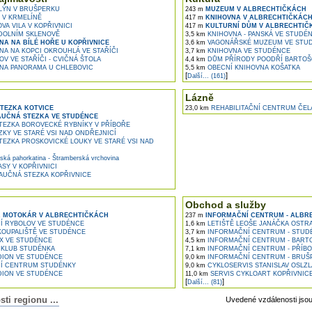
LÝN V BRUŠPERKU
243 m
MUZEUM V ALBRECHTIČKÁCH
V KRMELÍNĚ
417 m
KNIHOVNA V ALBRECHTIČKÁC
A VILA V KOPŘIVNICI
417 m
KULTURNÍ DŮM V ALBRECHTIČ
DOLNÍM SKLENOVĚ
3,5 km
KNIHOVNA - PANSKÁ VE STUDÉ
A NA BÍLÉ HOŘE U KOPŘIVNICE
3,6 km
VAGONÁŘSKÉ MUZEUM VE STU
A NA KOPCI OKROUHLÁ VE STAŘÍČI
3,7 km
KNIHOVNA VE STUDÉNCE
V VE STAŘÍČI - CVIČNÁ ŠTOLA
4,4 km
DŮM PŘÍRODY POODŘÍ BARTOŠ
A PANORAMA U CHLEBOVIC
5,5 km
OBECNÍ KNIHOVNA KOŠATKA
[
]
Další... (161)
Lázně
TEZKA KOTVICE
23,0 km
REHABILITAČNÍ CENTRUM ČEL
AUČNÁ STEZKA VE STUDÉNCE
EZKA BOROVECKÉ RYBNÍKY V PŘÍBOŘE
KY VE STARÉ VSI NAD ONDŘEJNICÍ
EZKA PROSKOVICKÉ LOUKY VE STARÉ VSI NAD
ká pahorkatina - Štramberská vrchovina
SY V KOPŘIVNICI
AUČNÁ STEZKA KOPŘIVNICE
Obchod a služby
 MOTOKÁR V ALBRECHTIČKÁCH
237 m
INFORMAČNÍ CENTRUM - ALBR
 RYBOLOV VE STUDÉNCE
1,6 km
LETIŠTĚ LEOŠE JANÁČKA OSTR
OUPALIŠTĚ VE STUDÉNCE
3,7 km
INFORMAČNÍ CENTRUM - STUD
X VE STUDÉNCE
4,5 km
INFORMAČNÍ CENTRUM - BART
KLUB STUDÉNKA
7,1 km
INFORMAČNÍ CENTRUM - PŘÍB
DION VE STUDÉNCE
9,0 km
INFORMAČNÍ CENTRUM - BRUŠ
Í CENTRUM STUDÉNKY
9,0 km
CYKLOSERVIS STANISLAV OSLZ
DION VE STUDÉNCE
11,0 km
SERVIS CYKLOART KOPŘIVNIC
[
]
Další... (81)
i regionu ...
Uvedené vzdálenosti jso