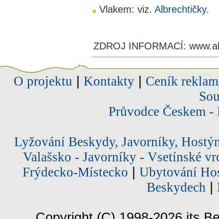
Vlakem: viz.
Albrechtičky
.
ZDROJ INFORMACÍ: www.alb
O projektu
|
Kontakty
|
Ceník reklam
Sou
Průvodce Českem - 
Lyžování Beskydy, Javorníky, Hostý
Valašsko - Javorníky - Vsetínské vr
Frýdecko-Místecko
|
Ubytování Hos
Beskydech
|
Copyright (C) 1998-2026 its Be