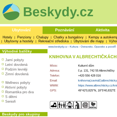
Beskydy.cz
Ubytování
Poznávání
Aktivita
Hotely
Penziony
Chalupy
Chatky a bungalovy
Kempy a autokem
|
|
|
|
Ubytovny a hostely
Rekreační střediska
Ubytování dle mapy
Výho
|
|
|
|
www.beskydy.cz
-
Kultura
-
Ostravsko, Opavsko a poodří
Výhodné balíčky
KNIHOVNA V ALBRECHTIČKÁCH
Jarní pobyty
Letní dovolená
Místo:
Kulturní dům
Podzim levněji
Adresa:
č.p. 131, 742 55 Albrechtičky
Zimní dovolená
Telefon:
+420 556 428 016
Email:
knihovna(zavináč)albrechtick
Wellness pobyty
WWW:
https://www.albrechticky.cz/k
Aktivní pobyty
GPS:
49°42'0,825"N, 18°5'40,832"E
Romantika pro dva
S dětmi
Senioři
Beskydy pro skupiny