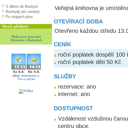
S dětmi do Beskyd
Veřejná knihovna je umístěn
Beskydy pro seniory
Po stopách piva
OTEVÍRACÍ DOBA
Nově přidáno
Otevřeno každou středu 13.0
Přidat nové ubytování
Ubytování v Beskydech
CENÍK
roční poplatek dospělí 100
roční poplatek děti 50 Kč
SLUŽBY
zdroj:
meteopress.cz
Více o počasí
rezervace: ano
internet: ano
DOSTUPNOST
Vzdálenost vzdušnou čarou:
centru obce.