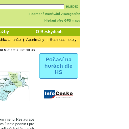
HLEDEJ
Podrobné hledávání v kategoriích
Hledání přes GPS mapu
užby
O Beskydech
stika a ranče
Apartmány
Business hotely
|
|
RESTAURACE NAUTILUS
Počasí na
horách dle
HS
brém jménu Restaurace
ají tento podnik i pro
 rodinných či firemních