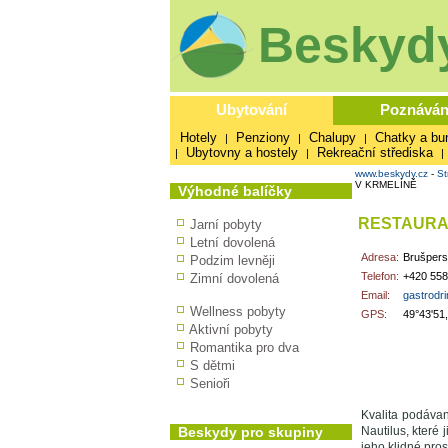
Beskydy
Ubytování
Poznáván
Hotely
Penziony
Chalupy
Chatky a bu
|
|
|
Ubytovny a hostely
Rekreační střediska
|
|
|
www.beskydy.cz
-
St
V KRMELÍNĚ
Výhodné balíčky
RESTAURA
Jarní pobyty
Letní dovolená
Adresa:
Brušpers
Podzim levněji
Telefon:
+420 558
Zimní dovolená
Email:
gastrodr
Wellness pobyty
GPS:
49°43'51
Aktivní pobyty
Romantika pro dva
S dětmi
Senioři
Kvalita podávan
Beskydy pro skupiny
Nautilus, které
jeho klidné pros