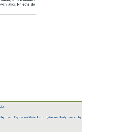
ých akcí. Přijeďte do
ies
Ubytování Frýdecko-Místecko
|
Ubytování Hostýnské vrchy