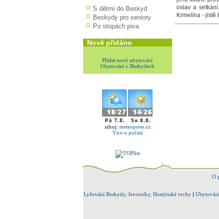
oslav a setkání
S dětmi do Beskyd
Krmelína - jist
Beskydy pro seniory
Po stopách piva
Nově přidáno
Přidat nové ubytování
Ubytování v Beskydech
zdroj:
meteopress.cz
Více o počasí
O 
Lyžování Beskydy, Javorníky, Hostýnské vrchy
|
Ubytování