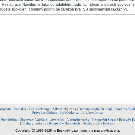
. Restaurace Nautilus je také pořadatelem tradičních plesů a dalších společensk
ě budete spokojeni! Rodinný podnik se zárukou kvality a spokojenými zákazníky.
projektu
|
Kontakty
|
Ceník reklamy
|
Zákaznická zona
|
Ochrana osobních údajů
|
Soubory Cook
Průvodce Českem - InfoČesko.cz
|
InfoJeseníky.cz
 Frenštátsko
|
Ubytování Valašsko - Javorníky - Vsetínské vrchy
|
Ubytování Slezské Beskydy
|
|
Chalupy Beskydy
|
Koupání v Beskydech
|
Horská služba Beskydy
Copyright (C) 1998-2026 its Beskydy, s.r.o., všechna práva vyhrazena.