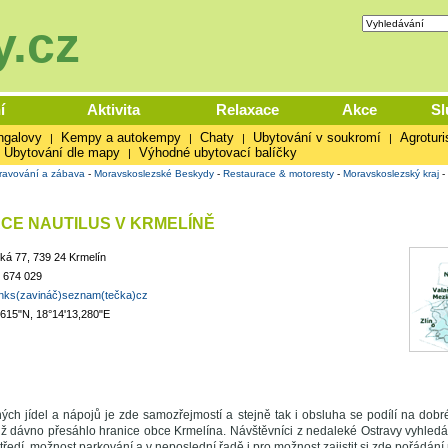
.cz
í
Aktivita
Relaxace
Akce
Sl
ngalovy
Kempy a autokempy
Chaty
Ubytování v soukromí
Agroturi
|
|
|
|
Ubytování dle mapy
Výhodné ubytovací balíčky
|
ravování a zábava
-
Moravskoslezské Beskydy
-
Restaurace & motoresty
-
Moravskoslezský kraj
-
CE NAUTILUS V KRMELÍNĚ
ká 77, 739 24 Krmelín
 674 029
inks(zavináč)seznam(tečka)cz
,615"N, 18°14'13,280"E
ých jídel a nápojů je zde samozřejmostí a stejně tak i obsluha se podílí na do
 již dávno přesáhlo hranice obce Krmelína. Návštěvníci z nedaleké Ostravy vyhledáv
tředí, možnost parkování a v neposlední řadě i pro možnost zajistit si zde pořádání