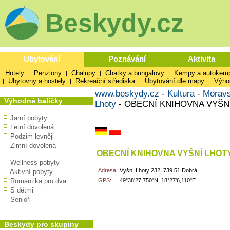
Beskydy.cz
Ubytování
Poznávání
Aktivita
Hotely
Penziony
Chalupy
Chatky a bungalovy
Kempy a autokem
|
|
|
|
Ubytovny a hostely
Rekreační střediska
Ubytování dle mapy
Výho
|
|
|
|
www.beskydy.cz
-
Kultura
-
Moravs
Výhodné balíčky
Lhoty
-
OBECNÍ KNIHOVNA VYŠN
Jarní pobyty
Letní dovolená
Podzim levněji
Zimní dovolená
OBECNÍ KNIHOVNA VYŠNÍ LHOT
Wellness pobyty
Adresa:
Vyšní Lhoty 232, 739 51 Dobrá
Aktivní pobyty
Romantika pro dva
GPS:
49°38'27,750"N, 18°27'6,110"E
S dětmi
Senioři
Beskydy pro skupiny