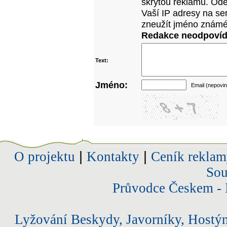
skrytou reklamu. Od
Vaší IP adresy na se
zneužít jméno známé
Redakce neodpovídá
Text:
Jméno:
Email (nepovin
O projektu
|
Kontakty
|
Ceník reklam
Sou
Průvodce Českem - 
Lyžování Beskydy, Javorníky, Hostý