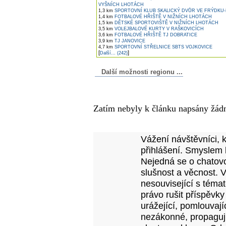
VYŠNÍCH LHOTÁCH
1,3 km
SPORTOVNÍ KLUB SKALICKÝ DVŮR VE FRÝDKU
1,4 km
FOTBALOVÉ HŘIŠTĚ V NIŽNÍCH LHOTÁCH
1,5 km
DĚTSKÉ SPORTOVIŠTĚ V NIŽNÍCH LHOTÁCH
3,5 km
VOLEJBALOVÉ KURTY V RAŠKOVICÍCH
3,6 km
FOTBALOVÉ HŘIŠTĚ TJ DOBRATICE
3,9 km
TJ JANOVICE
4,7 km
SPORTOVNÍ STŘELNICE SBTS VOJKOVICE
[
]
Další... (242)
Další možnosti regionu ...
Komentáře k článku
Zatím nebyly k článku napsány žád
Přidejte vlastní komentář
Vážení návštěvníci, 
přihlášení. Smyslem 
Nejedná se o chatovo
slušnost a věcnost. 
nesouvisející s téma
právo rušit příspěvky
urážející, pomlouvají
nezákonné, propagujíc