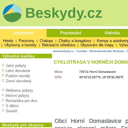
Beskydy.cz
Ubytování
Poznávání
Aktivita
Hotely
Penziony
Chalupy
Chatky a bungalovy
Kempy a autokem
|
|
|
|
Ubytovny a hostely
Rekreační střediska
Ubytování dle mapy
Výho
|
|
|
|
www.beskydy.cz
-
Turistika
-
Moravskoslezské Beskydy
-
C
Výhodné balíčky
CYKLOTRASA V HORNÍCH DOMA
Jarní pobyty
Letní dovolená
Místo:
739 51 Horní Domaslavice
Podzim levněji
GPS:
49°42'15,597"N, 18°28'36,390"E
Zimní dovolená
Wellness pobyty
Aktivní pobyty
Romantika pro dva
S dětmi
Senioři
Obcí Horní Domaslavice pr
Beskydy pro skupiny