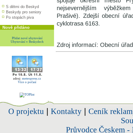
spojuje okresní město F
S dětmi do Beskyd
nejsevernějším výběžke
Beskydy pro seniory
Prašivé). Zdejší obecní úřad
Po stopách piva
cyklotrasa 6163.
Nově přidáno
Přidat nové ubytování
Ubytování v Beskydech
Zdroj informací: Obecní úřa
zdroj:
meteopress.cz
Více o počasí
O projektu
|
Kontakty
|
Ceník reklam
Sou
Průvodce Českem - 