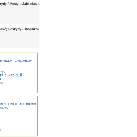
kydy / Mosty u Jablunkova
nské) Beskydy / Jablunkov
RYNKEM - JABLUNKOV
MNÁ
ŘICI NAD OLŠÍ
I
KA
 MOSTECH U JABLUNKOVA
NKOVA
A