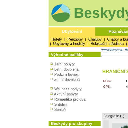
Beskydy
Ubytování
Poznáván
Hotely
Penziony
Chalupy
Chatky a bu
|
|
|
Ubytovny a hostely
Rekreační střediska
|
|
|
www.beskydy.cz
-
Hi
Výhodné balíčky
Jarní pobyty
Letní dovolená
HRANIČNÍ 
Podzim levněji
Zimní dovolená
Místo:
H
GPS:
4
Wellness pobyty
Aktivní pobyty
Romantika pro dva
S dětmi
Senioři
Fotografie (1)
Beskydy pro skupiny