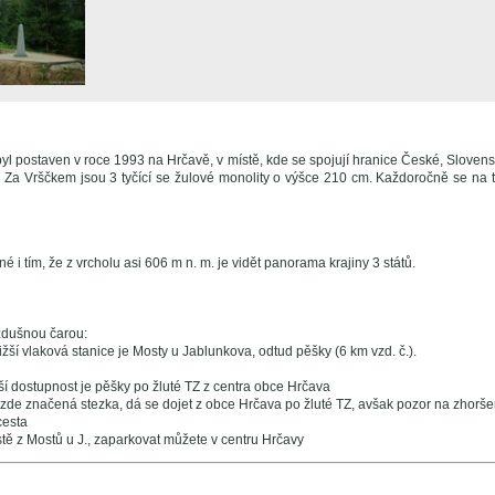
byl postaven v roce 1993 na Hrčavě, v místě, kde se spojují hranice České, Slovens
é Za Vrščkem jsou 3 tyčící se žulové monolity o výšce 210 cm. Každoročně se na 
né i tím, že z vrcholu asi 606 m n. m. je vidět panorama krajiny 3 států.
zdušnou čarou:
žší vlaková stanice je Mosty u Jablunkova, odtud pěšky (6 km vzd. č.).
ší dostupnost je pěšky po žluté TZ z centra obce Hrčava
 zde značená stezka, dá se dojet z obce Hrčava po žluté TZ, avšak pozor na zhorš
cesta
tě z Mostů u J., zaparkovat můžete v centru Hrčavy
e ...