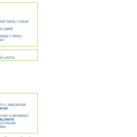
Ě
SNÝ AREÁL V DOLNÍ
Í LOMNÉ
NÍKA V TŘINCI
NCI
NÍ LHOTCE
TY U JABLUNKOVA
NKOVA
TURY A INFORMACÍ
ABLUNKOV
LKÝ POLOM
MNÁ