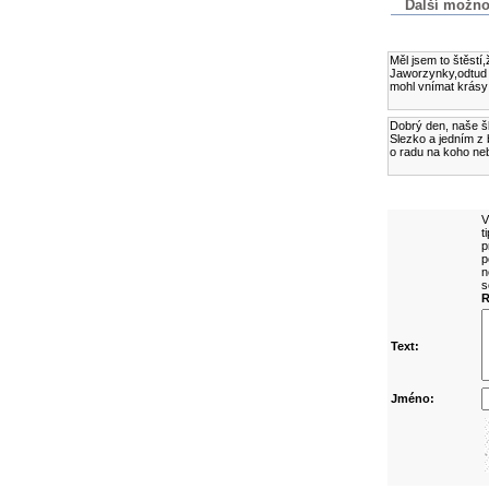
Další možnost
Komentáře k č
Měl jsem to štěstí
Jaworzynky,odtud 
mohl vnímat krásy 
Dobrý den, naše šk
Slezko a jedním z 
o radu na koho neb
Přidejte vlast
V
t
p
p
n
s
R
Text:
Jméno: