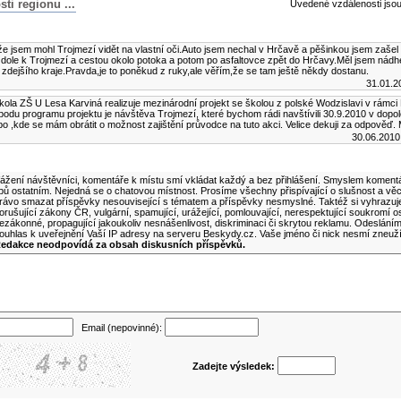
i regionu ...
Uvedené vzdálenosti jso
lánku
,že jsem mohl Trojmezí vidět na vlastní oči.Auto jsem nechal v Hrčavě a pěšinkou jsem zašel
dole k Trojmezí a cestou okolo potoka a potom po asfaltovce zpět do Hrčavy.Měl jsem nádh
zdejšího kraje.Pravda,je to poněkud z ruky,ale věřím,že se tam ještě někdy dostanu.
31.01.2
ola ZŠ U Lesa Karviná realizuje mezinárodní projekt se školou z polské Wodzislavi v rámc
bodu programu projektu je návštěva Trojmezí, které bychom rádi navštívili 30.9.2010 v dopo
o ,kde se mám obrátit o možnost zajištění průvodce na tuto akci. Velice dekuji za odpověď. 
30.06.2010
ní komentář k tomuto článku
ážení návštěvníci, komentáře k místu smí vkládat každý a bez přihlášení. Smyslem komentá
ipů ostatním. Nejedná se o chatovou místnost. Prosíme všechny přispívající o slušnost a vě
rávo smazat příspěvky nesouvisející s tématem a příspěvky nesmyslné. Taktéž si vyhrazuj
orušující zákony ČR, vulgární, spamující, urážející, pomlouvající, nerespektující soukromí o
ezákonné, propagující jakoukoliv nesnášenlivost, diskriminaci či skrytou reklamu. Odeslán
ouhlas k uveřejnění Vaší IP adresy na serveru Beskydy.cz. Vaše jméno či nick nesmí zneuž
edakce neodpovídá za obsah diskusních příspěvků.
Email (nepovinné):
Zadejte výsledek: