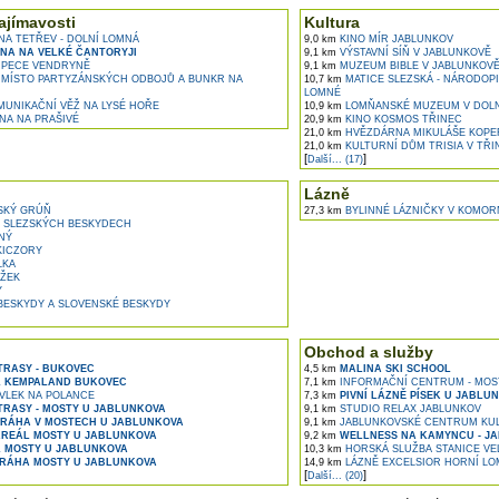
ajímavosti
Kultura
A TETŘEV - DOLNÍ LOMNÁ
9,0 km
KINO MÍR JABLUNKOV
NA NA VELKÉ ČANTORYJI
9,1 km
VÝSTAVNÍ SÍŇ V JABLUNKOVĚ
 PECE VENDRYNĚ
9,1 km
MUZEUM BIBLE V JABLUNKOV
MÍSTO PARTYZÁNSKÝCH ODBOJŮ A BUNKR NA
10,7 km
MATICE SLEZSKÁ - NÁRODOPI
LOMNÉ
UNIKAČNÍ VĚŽ NA LYSÉ HOŘE
10,9 km
LOMŇANSKÉ MUZEUM V DOLN
A NA PRAŠIVÉ
20,9 km
KINO KOSMOS TŘINEC
21,0 km
HVĚZDÁRNA MIKULÁŠE KOPER
21,0 km
KULTURNÍ DŮM TRISIA V TŘI
[
]
Další... (17)
Lázně
KÝ GRÚŇ
27,3 km
BYLINNÉ LÁZNIČKY V KOMOR
 SLEZSKÝCH BESKYDECH
NÝ
KICZORY
LKA
ŽEK
Y
BESKYDY A SLOVENSKÉ BESKYDY
Obchod a služby
TRASY - BUKOVEC
4,5 km
MALINA SKI SCHOOL
L KEMPALAND BUKOVEC
7,1 km
INFORMAČNÍ CENTRUM - MOS
VLEK NA POLANCE
7,3 km
PIVNÍ LÁZNĚ PÍSEK U JABLU
TRASY - MOSTY U JABLUNKOVA
9,1 km
STUDIO RELAX JABLUNKOV
RÁHA V MOSTECH U JABLUNKOVA
9,1 km
JABLUNKOVSKÉ CENTRUM KUL
AREÁL MOSTY U JABLUNKOVA
9,2 km
WELLNESS NA KAMYNCU - J
L MOSTY U JABLUNKOVA
10,3 km
HORSKÁ SLUŽBA STANICE VE
RÁHA MOSTY U JABLUNKOVA
14,9 km
LÁZNĚ EXCELSIOR HORNÍ LO
[
]
Další... (20)