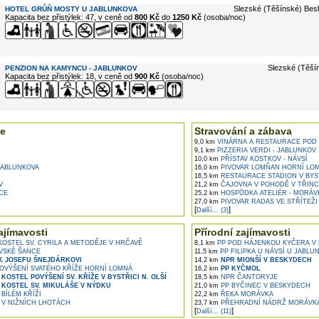
Slezské (Těšínské) Bes
HOTEL GRŮŇ MOSTY U JABLUNKOVA
Kapacita bez přistýlek: 47, v ceně od
800 Kč
do
1250 Kč
(osoba/noc)
Slezské (Těší
PENZION NA KAMYNCU - JABLUNKOV
Kapacita bez přistýlek: 18, v ceně od
900 Kč
(osoba/noc)
e
Stravování a zábava
9,0 km
VINÁRNA A RESTAURACE POD 
9,1 km
PIZZERIA VERDI - JABLUNKOV
10,0 km
PŘÍSTAV KOSTKOV - NÁVSÍ
ABLUNKOVA
16,0 km
PIVOVAR LOMŇAN HORNÍ LO
16,5 km
RESTAURACE STADION V BYST
V
21,2 km
ČAJOVNA V POHODĚ V TŘINC
CE
25,2 km
HOSPŮDKA ATELIÉR - MORÁV
27,0 km
PIVOVAR RADAS VE STŘÍTEŽI
[
]
Další... (3)
ajímavosti
Přírodní zajímavosti
OSTEL SV. CYRILA A METODĚJE V HRČAVĚ
8,1 km
PP POD HÁJENKOU KYČERA V
VSKÉ ŠANCE
11,5 km
PP FILIPKA U NÁVSÍ U JABLU
K JOSEFU ŠNEJDÁRKOVI
14,2 km
NPR MIONŠÍ V BESKYDECH
OVÝŠENÍ SVATÉHO KŘÍŽE HORNÍ LOMNÁ
16,2 km
PP KYČMOL
KOSTEL POVÝŠENÍ SV. KŘÍŽE V BYSTŘICI N. OLŠÍ
18,5 km
NPR ČANTORYJE
KOSTEL SV. MIKULÁŠE V NÝDKU
21,0 km
PP BYČINEC V BESKYDECH
BÍLÉM KŘÍŽI
22,2 km
ŘEKA MORÁVKA
 V NIŽNÍCH LHOTÁCH
23,7 km
PŘEHRADNÍ NÁDRŽ MORÁVK
[
]
Další... (11)