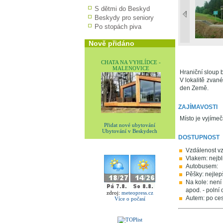
S dětmi do Beskyd
Beskydy pro seniory
Po stopách piva
Nově přidáno
CHATA NA VYHLÍDCE -
MALENOVICE
Hraniční sloup 
V lokalitě zvan
den Země.
ZAJÍMAVOSTI
Místo je vyjímeč
Přidat nové ubytování
Ubytování v Beskydech
DOSTUPNOST
Vzdálenost v
Vlakem: nejbli
Autobusem:
Pěšky: nejlep
Na kole: není
apod. - polní 
zdroj:
meteopress.cz
Autem: po ces
Více o počasí
V okolí najdet