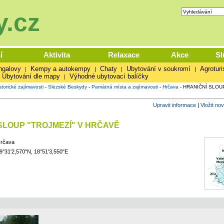
.cz
í
Aktivita
Relaxace
Akce
Sl
ngalovy
Kempy a autokempy
Chaty
Ubytování v soukromí
Agroturi
|
|
|
|
Ubytování dle mapy
Výhodné ubytovací balíčky
|
storické zajímavosti
-
Slezské Beskydy
-
Památná místa a zajímavosti
-
Hrčava
-
HRANIČNÍ SLOU
Upravit informace
|
Vložit no
SLOUP "TROJMEZÍ" V HRČAVĚ
rčava
9°31'2,570"N, 18°51'3,550"E