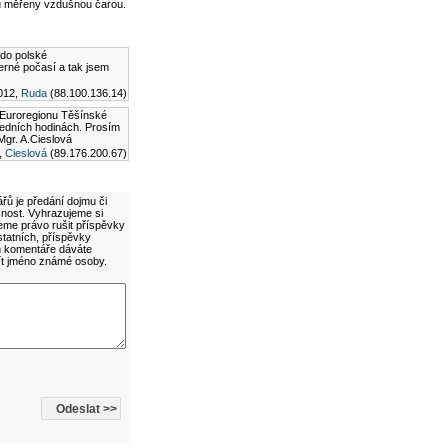
u měřeny vzdušnou čarou.
 do polské
erné počasí a tak jsem
012,
Ruda
(88.100.136.14)
i Euroregionu Těšínské
ledních hodinách. Prosím
Mgr. A.Cieslová
,
Cieslová
(89.176.200.67)
řů je předání dojmu či
cnost. Vyhrazujeme si
eme právo rušit příspěvky
statních, příspěvky
ím komentáře dáváte
ít jméno známé osoby.