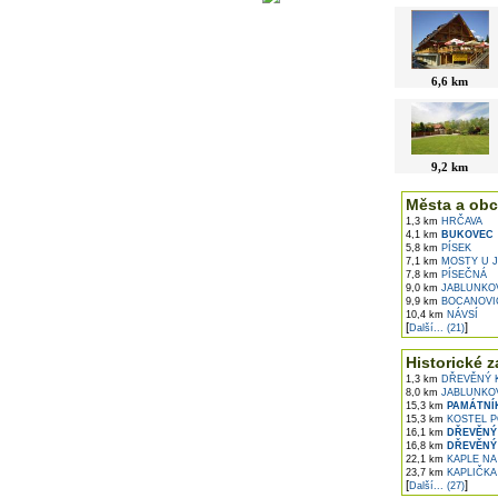
6,6 km
9,2 km
Města a obc
1,3 km
HRČAVA
4,1 km
BUKOVEC
5,8 km
PÍSEK
7,1 km
MOSTY U J
7,8 km
PÍSEČNÁ
9,0 km
JABLUNKO
9,9 km
BOCANOVI
10,4 km
NÁVSÍ
[
]
Další... (21)
Historické z
1,3 km
DŘEVĚNÝ K
8,0 km
JABLUNKO
15,3 km
PAMÁTNÍ
15,3 km
KOSTEL P
16,1 km
DŘEVĚNÝ 
16,8 km
DŘEVĚNÝ 
22,1 km
KAPLE NA 
23,7 km
KAPLIČKA
[
]
Další... (27)