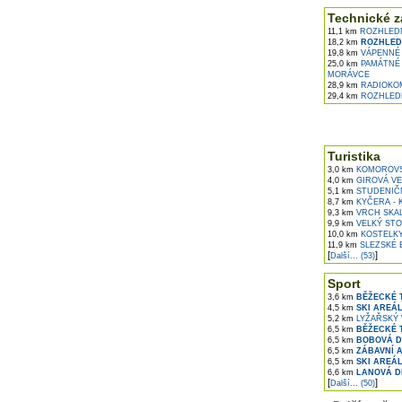
Technické z
11,1 km
ROZHLEDN
18,2 km
ROZHLED
19,8 km
VÁPENNÉ
25,0 km
PAMÁTNÉ 
MORÁVCE
28,9 km
RADIOKOM
29,4 km
ROZHLEDN
Turistika
3,0 km
KOMOROVS
4,0 km
GIROVÁ VE
5,1 km
STUDENIČ
8,7 km
KYČERA - 
9,3 km
VRCH SKA
9,9 km
VELKÝ STO
10,0 km
KOSTELK
11,9 km
SLEZSKÉ 
[
]
Další... (53)
Sport
3,6 km
BĚŽECKÉ 
4,5 km
SKI AREÁ
5,2 km
LYŽAŘSKÝ 
6,5 km
BĚŽECKÉ 
6,5 km
BOBOVÁ D
6,5 km
ZÁBAVNÍ 
6,5 km
SKI AREÁ
6,6 km
LANOVÁ D
[
]
Další... (50)