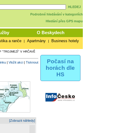
HLEDEJ
Podrobné hledávání v kategoriích
Hledání přes GPS mapu
užby
O Beskydech
stika a ranče
Apartmány
Business hotely
|
|
P "TROJMEZÍ" V HRČAVĚ
Počasí na
vinku
|
Vložit akci
|
Tisknout
horách dle
HS
[Zobrazit náhledy]