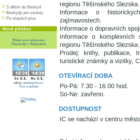
regionu Těšínského Slezska.
S dětmi do Beskyd
Informace o historickýc
Beskydy pro seniory
Po stopách piva
zajímavostech.
Informace o dopravních spoj
Nově přidáno
Informace o komplexních s
Přidat nové ubytování
regionu Těšínského Slezska.
Ubytování v Beskydech
Prodej: knihy, publikace, 
turistické známky a vizitky, 
OTEVÍRACÍ DOBA
zdroj:
meteopress.cz
Po-Pá: 7.30 - 16.00 hod.
Více o počasí
So-Ne: zavřeno.
DOSTUPNOST
IC se nachází v centru měs