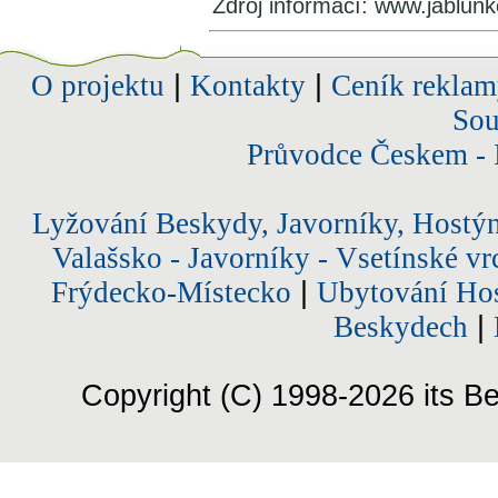
Zdroj informací: www.jablun
O projektu
|
Kontakty
|
Ceník reklam
Sou
Průvodce Českem - 
Lyžování Beskydy, Javorníky, Hostý
Valašsko - Javorníky - Vsetínské vr
Frýdecko-Místecko
|
Ubytování Hos
Beskydech
|
Copyright (C) 1998-2026 its Be