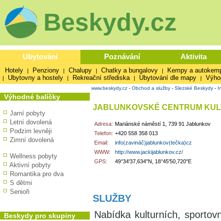
Beskydy.cz
Ubytování
Poznávání
Aktivita
Hotely
Penziony
Chalupy
Chatky a bungalovy
Kempy a autokem
|
|
|
|
Ubytovny a hostely
Rekreační střediska
Ubytování dle mapy
Výho
|
|
|
|
www.beskydy.cz
-
Obchod a služby
-
Slezské Beskydy
-
I
Výhodné balíčky
JABLUNKOVSKÉ CENTRUM KULT
Jarní pobyty
Letní dovolená
Adresa:
Mariánské náměstí 1, 739 91 Jablunkov
Podzim levněji
Telefon:
+420 558 358 013
Zimní dovolená
Email:
info(zavináč)jablunkov(tečka)cz
WWW:
http://www.jackijablunkov.cz/
Wellness pobyty
GPS:
49°34'37,634"N, 18°45'50,720"E
Aktivní pobyty
Romantika pro dva
S dětmi
Senioři
SLUŽBY
Nabídka kulturních, sportov
Beskydy pro skupiny