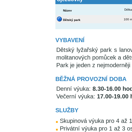
Délka
Název
100 
Dětský park
VYBAVENÍ
Dětský lyžařský park s lan
molitanových pomůcek a děts
Park je jeden z nejmoderněji
BĚŽNÁ PROVOZNÍ DOBA
Denní výuka:
8.30-16.00 ho
Večerní výuka:
17.00-19.00 
SLUŽBY
Skupinová výuka pro 4 až 
Privátní výuka pro 1 až 3 o