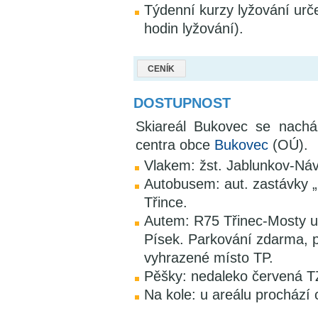
Týdenní kurzy lyžování urč
hodin lyžování).
CENÍK
DOSTUPNOST
Skiareál Bukovec se nach
centra obce
Bukovec
(OÚ).
Vlakem: žst. Jablunkov-Ná
Autobusem: aut. zastávky „U
Třince.
Autem: R75 Třinec-Mosty u 
Písek. Parkování zdarma, p
vyhrazené místo TP.
Pěšky: nedaleko červená T
Na kole: u areálu prochází