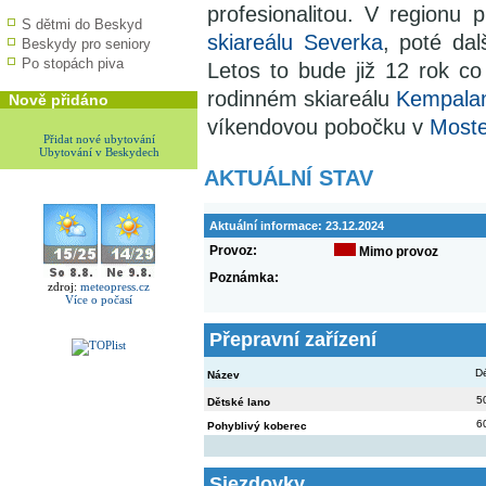
profesionalitou. V regionu 
S dětmi do Beskyd
skiareálu Severka
, poté da
Beskydy pro seniory
Po stopách piva
Letos to bude již 12 rok c
rodinném skiareálu
Kempalan
Nově přidáno
víkendovou pobočku v
Moste
Přidat nové ubytování
Ubytování v Beskydech
AKTUÁLNÍ STAV
Aktuální informace:
23.12.2024
Provoz:
Mimo provoz
Poznámka:
zdroj:
meteopress.cz
Více o počasí
Přepravní zařízení
D
Název
5
Dětské lano
6
Pohyblivý koberec
Sjezdovky