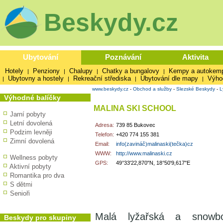
Beskydy.cz
Ubytování
Poznávání
Aktivita
Hotely
Penziony
Chalupy
Chatky a bungalovy
Kempy a autokem
|
|
|
|
Ubytovny a hostely
Rekreační střediska
Ubytování dle mapy
Výho
|
|
|
|
www.beskydy.cz
-
Obchod a služby
-
Slezské Beskydy
-
L
Výhodné balíčky
MALINA SKI SCHOOL
Jarní pobyty
Letní dovolená
Adresa:
739 85 Bukovec
Podzim levněji
Telefon:
+420 774 155 381
Zimní dovolená
Email:
info(zavináč)malinaski(tečka)cz
WWW:
http://www.malinaski.cz
Wellness pobyty
GPS:
49°33'22,870"N, 18°50'9,617"E
Aktivní pobyty
Romantika pro dva
S dětmi
Senioři
Malá lyžařská a snowb
Beskydy pro skupiny