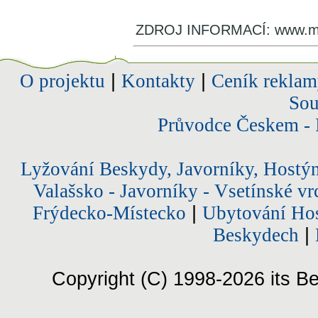
ZDROJ INFORMACÍ: www.ma
O projektu
|
Kontakty
|
Ceník reklam
Sou
Průvodce Českem - 
Lyžování Beskydy, Javorníky, Hostý
Valašsko - Javorníky - Vsetínské vr
Frýdecko-Místecko
|
Ubytování Hos
Beskydech
|
Copyright (C) 1998-2026 its Be