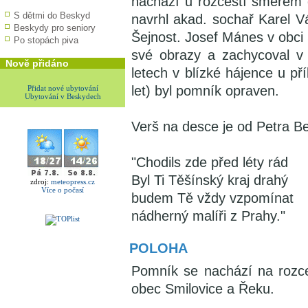
nachází u rozcestí směrem 
S dětmi do Beskyd
navrhl akad. sochař Karel V
Beskydy pro seniory
Šejnost. Josef Mánes v obci 
Po stopách piva
své obrazy a zachycoval v n
Nově přidáno
letech v blízké hájence u p
let) byl pomník opraven.
Přidat nové ubytování
Ubytování v Beskydech
Verš na desce je od Petra B
"Chodils zde před léty rád
Byl Ti Těšínský kraj drahý
zdroj:
meteopress.cz
Více o počasí
budem Tě vždy vzpomínat
nádherný malíři z Prahy."
POLOHA
Pomník se nachází na rozcest
obec Smilovice a Řeku.