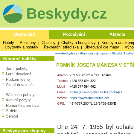
Beskydy.cz
Ubytování
Poznávání
Aktivita
Hotely
Penziony
Chalupy
Chatky a bungalovy
Kempy a autokem
|
|
|
|
Ubytovny a hostely
Rekreační střediska
Ubytování dle mapy
Výho
|
|
|
|
www.beskydy.cz
-
Historické zajímavosti
-
Slezské Beskyd
Výhodné balíčky
POMNÍK JOSEFA MÁNESA V STŘÍ
Jarní pobyty
Letní dovolená
Adresa:
739 59 Střítež u Čes. Těšína
Podzim levněji
Telefon:
+420 558 694 322
Zimní dovolená
Mobil:
+420 777 594 462
Email:
stritez(zavináč)obecstritez(tečka)cz
Wellness pobyty
WWW:
https://www.obecstritez.cz/
Aktivní pobyty
GPS:
49°40'37,200"N, 18°34'39,630"E
Romantika pro dva
S dětmi
Senioři
Dne 24. 7. 1955 byl odhale
Beskydy pro skupiny