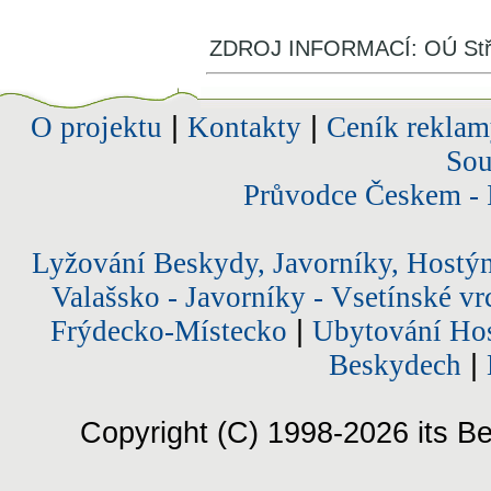
ZDROJ INFORMACÍ: OÚ Stř
O projektu
|
Kontakty
|
Ceník reklam
Sou
Průvodce Českem - 
Lyžování Beskydy, Javorníky, Hostý
Valašsko - Javorníky - Vsetínské vr
Frýdecko-Místecko
|
Ubytování Hos
Beskydech
|
Copyright (C) 1998-2026 its Be